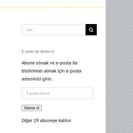
Search
for:
E-posta ile abone ol
Abone olmak ve e-posta ile
bildirimler almak için e-posta
adresinizi girin.
E-
posta
Adresi
Abone ol
Diğer 29 aboneye katılın