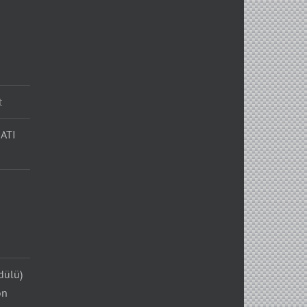
t
ATI
dülü)