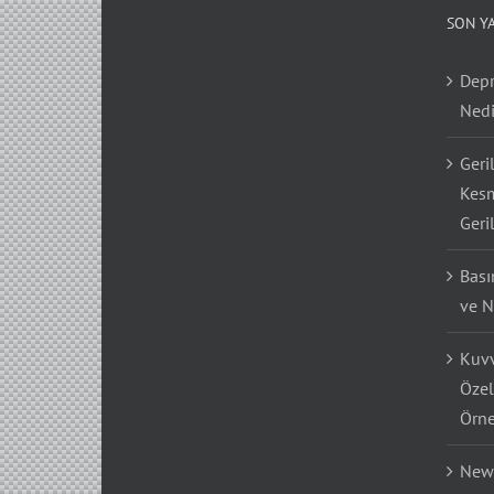
SON Y
Depr
Nedi
Geri
Kesm
Geri
Bası
ve N
Kuvv
Özel
Örne