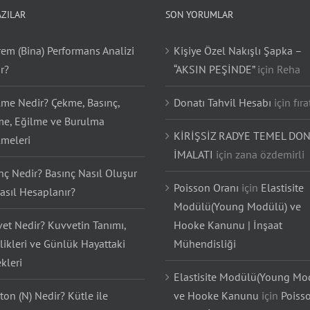
AZILAR
SON YORUMLAR
em (Bina) Performans Analizi
Kişiye Özel Nakışlı Şapka –
r?
“AKSIN PEŞİNDE”
için
Reha
lme Nedir? Çekme, Basınç,
Donatı Tahvil Hesabı
için
fıra
e, Eğilme ve Burulma
KİRİŞSİZ RADYE TEMEL DON
lmeleri
İMALATI
için
zana özdemirli
nç Nedir? Basınç Nasıl Oluşur
Poisson Oranı
için
Elastisite
asıl Hesaplanır?
Modülü(Young Modülü) ve
et Nedir? Kuvvetin Tanımı,
Hooke Kanunu | İnşaat
likleri ve Günlük Hayattaki
Mühendisliği
kleri
Elastisite Modülü(Young Mo