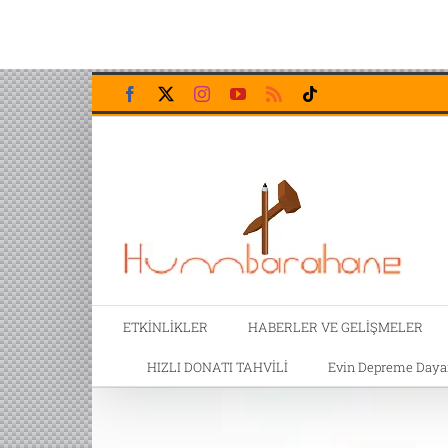
Skip
Facebook
X
Instagram
YouTube
Rss
Tiktok
to
content
ETKİNLİKLER
HABERLER VE GELİŞMELER
HIZLI DONATI TAHVİLİ
Evin Depreme Dayanı