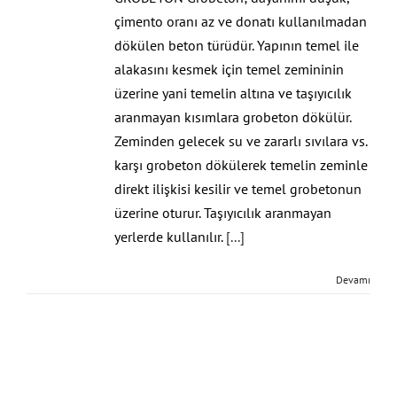
çimento oranı az ve donatı kullanılmadan
dökülen beton türüdür. Yapının temel ile
alakasını kesmek için temel zemininin
üzerine yani temelin altına ve taşıyıcılık
aranmayan kısımlara grobeton dökülür.
Zeminden gelecek su ve zararlı sıvılara vs.
karşı grobeton dökülerek temelin zeminle
direkt ilişkisi kesilir ve temel grobetonun
üzerine oturur. Taşıyıcılık aranmayan
yerlerde kullanılır.
[...]
Devamı