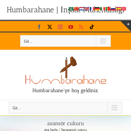
Humbarahane | İnşaat Mühendisliği
Skip
Facebook
X
Instagram
YouTube
Rss
Tiktok
to
content
Git...
Humbarahane'ye hoş geldiniz.
Git...
asansör çukuru
Ana Sayfa
Tag:
asansör çukuru