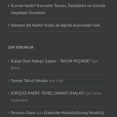
Kuvvet Nedir? Kuvvetin Tanımı, Özellikleri ve Günlük
Hayattaki Örnekleri
Newton (N) Nedir? Kütle ile Ağırlık Arasındaki Fark
SON YORUMLAR
Kişiye Özel Nakışlı Şapka – “AKSIN PEŞİNDE”
için
Reha
Donatı Tahvil Hesabı
için
fırat
KİRİŞSİZ RADYE TEMEL DONATI İMALATI
için
zana
özdemirli
Poisson Oranı
için
Elastisite Modülü(Young Modülü)