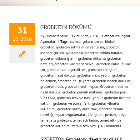
GROBETON DÖKÜMÜ
31
By
Humbarahane
|
Ekim 31st, 2016
|
Categories:
İnşaat
10, 2016
Aşamaları
|
Tags:
asansör çukuru
,
beton
,
blokaj
,
grobeton
,
grobeton altına mıcır serilir mi
,
grobeton
asansör çukuru uygulaması
,
grobeton döküm hataları
,
grobeton döküm işlemi
,
grobeton dökümü
,
grobeton
hataları
,
grobeton kaç megapaskal
,
grobeton kalınlığı kaç
cm
,
grobeton kalıp gerekli mi
,
grobeton kür işlemi
,
grobeton nasıl dökülür
,
grobeton nasıl yapılır
,
grobeton
ne demek
,
grobeton ne işe yarar
,
grobeton neden dökülür
,
grobeton nedir
,
grobeton nedir inşaat
,
Grobeton nedir ve
nasıl dökülür
,
grobeton perdah makinesi
,
grobeton pozu
V.2116/A
,
grobeton tesviye nasıl yapılır
,
grobeton üzerine
yalıtım
,
grobeton ve blokaj farkı
,
grobeton vibratör
kullanımı
,
grobeton yüzey düzeltme
,
grobeton zemin
hazırlığı
,
inşaat uygulamaları
,
kür işlemi
,
perdah
,
radye
temel altı grobeton
,
temel altı beton
,
temel altında
grobeton kullanımı
,
zemin tesviyesi
|
4 Comments
GROBETON Grobeton; dayanımı düşük,