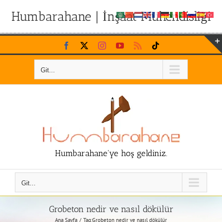
Humbarahane | İnşaat Mühendisliği
Skip
Facebook
X
Instagram
YouTube
Rss
Tiktok
to
content
Git...
Humbarahane'ye hoş geldiniz.
Git...
Grobeton nedir ve nasıl dökülür
Ana Sayfa
Tag:
Grobeton nedir ve nasıl dökülür