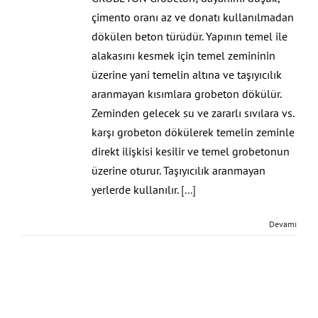
çimento oranı az ve donatı kullanılmadan
dökülen beton türüdür. Yapının temel ile
alakasını kesmek için temel zemininin
üzerine yani temelin altına ve taşıyıcılık
aranmayan kısımlara grobeton dökülür.
Zeminden gelecek su ve zararlı sıvılara vs.
karşı grobeton dökülerek temelin zeminle
direkt ilişkisi kesilir ve temel grobetonun
üzerine oturur. Taşıyıcılık aranmayan
yerlerde kullanılır.
[...]
Devamı