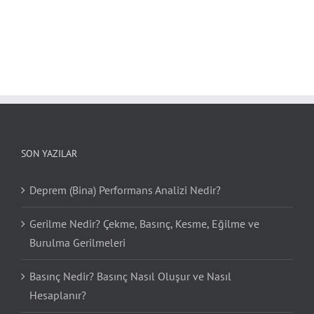
SON YAZILAR
Deprem (Bina) Performans Analizi Nedir?
Gerilme Nedir? Çekme, Basınç, Kesme, Eğilme ve
Burulma Gerilmeleri
Basınç Nedir? Basınç Nasıl Oluşur ve Nasıl
Hesaplanır?