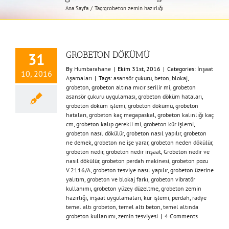
Ana Sayfa
Tag:
grobeton zemin hazırlığı
GROBETON DÖKÜMÜ
31
By
Humbarahane
|
Ekim 31st, 2016
|
Categories:
İnşaat
10, 2016
Aşamaları
|
Tags:
asansör çukuru
,
beton
,
blokaj
,
grobeton
,
grobeton altına mıcır serilir mi
,
grobeton
asansör çukuru uygulaması
,
grobeton döküm hataları
,
grobeton döküm işlemi
,
grobeton dökümü
,
grobeton
hataları
,
grobeton kaç megapaskal
,
grobeton kalınlığı kaç
cm
,
grobeton kalıp gerekli mi
,
grobeton kür işlemi
,
grobeton nasıl dökülür
,
grobeton nasıl yapılır
,
grobeton
ne demek
,
grobeton ne işe yarar
,
grobeton neden dökülür
,
grobeton nedir
,
grobeton nedir inşaat
,
Grobeton nedir ve
nasıl dökülür
,
grobeton perdah makinesi
,
grobeton pozu
V.2116/A
,
grobeton tesviye nasıl yapılır
,
grobeton üzerine
yalıtım
,
grobeton ve blokaj farkı
,
grobeton vibratör
kullanımı
,
grobeton yüzey düzeltme
,
grobeton zemin
hazırlığı
,
inşaat uygulamaları
,
kür işlemi
,
perdah
,
radye
temel altı grobeton
,
temel altı beton
,
temel altında
grobeton kullanımı
,
zemin tesviyesi
|
4 Comments