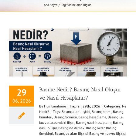
Ana Sayfa
Tag:
Basınç alan ilişkisi
Basınç Nedir? Basınç Nasıl Oluşur
29
ve Nasıl Hesaplanır?
06, 2026
By
Humbarahane
|
Haziran 29th, 2026
|
Categories:
Ne
Nedir?
|
Tags:
Basınç alan ilişkisi
,
Basınç birimi
,
Basınç
birimleri
,
Basınç formülü
,
Basınç hesaplama
,
Basınç ile
kuvvet arasındaki ilişki
,
Basınç nasıl hesaplanır
,
Basınç
nasıl oluşur
,
Basınç ne demek
,
Basınç nedir
,
Basınç
örnekleri
,
Basınç ve alan ilişkisi
,
Basınç ve kuvvet ilişkisi
,