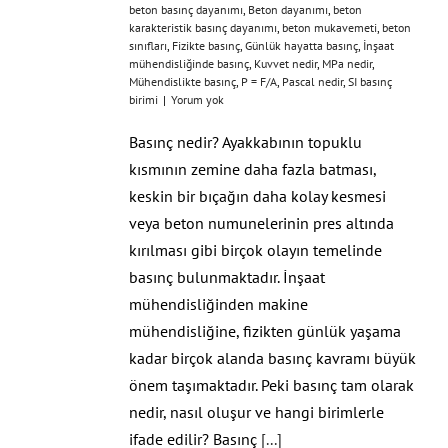
beton basınç dayanımı
,
Beton dayanımı
,
beton
karakteristik basınç dayanımı
,
beton mukavemeti
,
beton
sınıfları
,
Fizikte basınç
,
Günlük hayatta basınç
,
İnşaat
mühendisliğinde basınç
,
Kuvvet nedir
,
MPa nedir
,
Mühendislikte basınç
,
P = F/A
,
Pascal nedir
,
SI basınç
birimi
|
Yorum yok
Basınç nedir? Ayakkabının topuklu
kısmının zemine daha fazla batması,
keskin bir bıçağın daha kolay kesmesi
veya beton numunelerinin pres altında
kırılması gibi birçok olayın temelinde
basınç bulunmaktadır. İnşaat
mühendisliğinden makine
mühendisliğine, fizikten günlük yaşama
kadar birçok alanda basınç kavramı büyük
önem taşımaktadır. Peki basınç tam olarak
nedir, nasıl oluşur ve hangi birimlerle
ifade edilir? Basınç
[...]