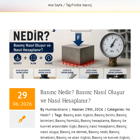
Ana Sayfa
Tag:
Fizikte basınç
Basınç Nedir? Basınç Nasıl Oluşur
29
ve Nasıl Hesaplanır?
06, 2026
By
Humbarahane
|
Haziran 29th, 2026
|
Categories:
Ne
Nedir?
|
Tags:
Basınç alan ilişkisi
,
Basınç birimi
,
Basınç
birimleri
,
Basınç formülü
,
Basınç hesaplama
,
Basınç ile
kuvvet arasındaki ilişki
,
Basınç nasıl hesaplanır
,
Basınç
nasıl oluşur
,
Basınç ne demek
,
Basınç nedir
,
Basınç
örnekleri
,
Basınç ve alan ilişkisi
,
Basınç ve kuvvet ilişkisi
,