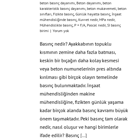
beton basınç dayanımı
,
Beton dayanımı
,
beton
karakteristik basınç dayanımı
,
beton mukavemeti
,
beton
sınıfları
,
Fizikte basınç
,
Günlük hayatta basınç
,
İnşaat
mühendisliğinde basınç
,
Kuvvet nedir
,
MPa nedir
,
Mühendislikte basınç
,
P = F/A
,
Pascal nedir
,
SI basınç
birimi
|
Yorum yok
Basınç nedir? Ayakkabının topuklu
kısmının zemine daha fazla batması,
keskin bir bıçağın daha kolay kesmesi
veya beton numunelerinin pres altında
kırılması gibi birçok olayın temelinde
basınç bulunmaktadır. İnşaat
mühendisliğinden makine
mühendisliğine, fizikten günlük yaşama
kadar birçok alanda basınç kavramı büyük
önem taşımaktadır. Peki basınç tam olarak
nedir, nasıl oluşur ve hangi birimlerle
ifade edilir? Basınç
[...]