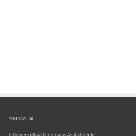
SON YAZILAR
Deprem (Bina) Performans Analizi Nedir?