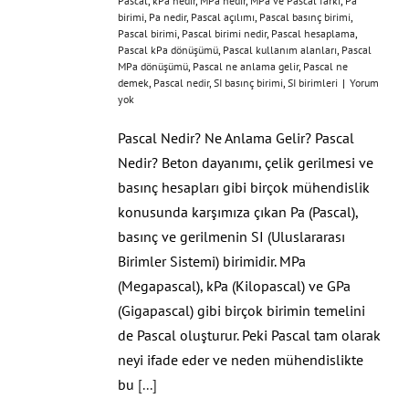
Pascal
,
kPa nedir
,
MPa nedir
,
MPa ve Pascal farkı
,
Pa
birimi
,
Pa nedir
,
Pascal açılımı
,
Pascal basınç birimi
,
Pascal birimi
,
Pascal birimi nedir
,
Pascal hesaplama
,
Pascal kPa dönüşümü
,
Pascal kullanım alanları
,
Pascal
MPa dönüşümü
,
Pascal ne anlama gelir
,
Pascal ne
demek
,
Pascal nedir
,
SI basınç birimi
,
SI birimleri
|
Yorum
yok
Pascal Nedir? Ne Anlama Gelir? Pascal
Nedir? Beton dayanımı, çelik gerilmesi ve
basınç hesapları gibi birçok mühendislik
konusunda karşımıza çıkan Pa (Pascal),
basınç ve gerilmenin SI (Uluslararası
Birimler Sistemi) birimidir. MPa
(Megapascal), kPa (Kilopascal) ve GPa
(Gigapascal) gibi birçok birimin temelini
de Pascal oluşturur. Peki Pascal tam olarak
neyi ifade eder ve neden mühendislikte
bu
[...]