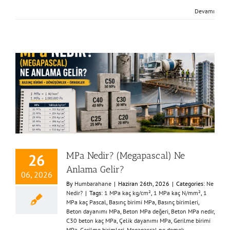
Devamı
MPa Nedir? (Megapascal) Ne
26
Anlama Gelir?
06, 2026
By
Humbarahane
|
Haziran 26th, 2026
|
Categories:
Ne
Nedir?
|
Tags:
1 MPa kaç kg/cm²
,
1 MPa kaç N/mm²
,
1
MPa kaç Pascal
,
Basınç birimi MPa
,
Basınç birimleri
,
Beton dayanımı MPa
,
Beton MPa değeri
,
Beton MPa nedir
,
C30 beton kaç MPa
,
Çelik dayanımı MPa
,
Gerilme birimi
MPa
,
Gerilme birimleri
,
Megapascal ne demek
,