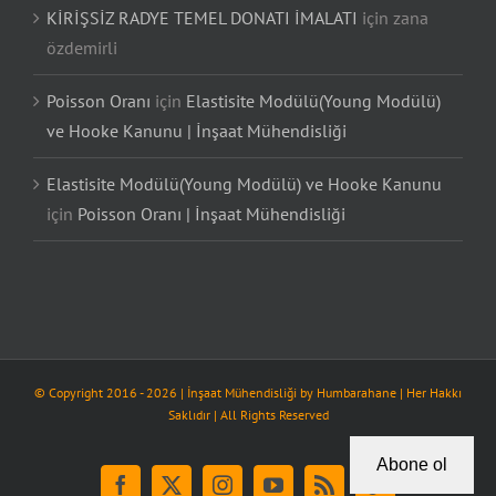
KİRİŞSİZ RADYE TEMEL DONATI İMALATI
için
zana
özdemirli
Poisson Oranı
için
Elastisite Modülü(Young Modülü)
ve Hooke Kanunu | İnşaat Mühendisliği
Elastisite Modülü(Young Modülü) ve Hooke Kanunu
için
Poisson Oranı | İnşaat Mühendisliği
© Copyright 2016 -
2026
| İnşaat Mühendisliği by
Humbarahane
| Her Hakkı
Saklıdır | All Rights Reserved
Abone ol
Facebook
X
Instagram
YouTube
Rss
Tiktok