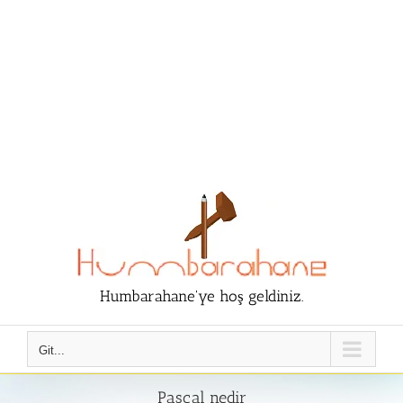
Humbarahane'ye hoş geldiniz.
Git...
Pascal nedir