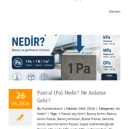
Devamı
Pascal (Pa) Nedir? Ne Anlama
26
Gelir?
06, 2026
By
Humbarahane
|
Haziran 26th, 2026
|
Categories:
Ne
Nedir?
|
Tags:
1 Pascal kaç N/m²
,
Basınç birimi
,
Basınç
birimi Pascal
,
Basınç birimleri
,
Blaise Pascal
,
Gerilme
birimi
,
Gerilme birimi Pascal
,
İnşaat mühendisliğinde