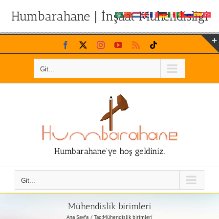
Humbarahane | İnşaat Mühendisliği
Skip
Facebook
X
Instagram
YouTube
Rss
Tiktok
to
content
Git...
Humbarahane'ye hoş geldiniz.
Git...
Mühendislik birimleri
Ana Sayfa
Tag:
Mühendislik birimleri