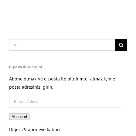
Search
for:
E-posta ile abone ol
Abone olmak ve e-posta ile bildirimler almak için e-
posta adresinizi girin.
E-
posta
Adresi
Abone ol
Diğer 29 aboneye katılın