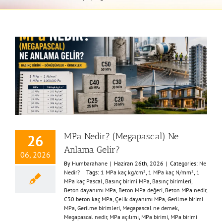
MPa Nedir? (Megapascal) Ne
26
Anlama Gelir?
06, 2026
By
Humbarahane
|
Haziran 26th, 2026
|
Categories:
Ne
Nedir?
|
Tags:
1 MPa kaç kg/cm²
,
1 MPa kaç N/mm²
,
1
MPa kaç Pascal
,
Basınç birimi MPa
,
Basınç birimleri
,
Beton dayanımı MPa
,
Beton MPa değeri
,
Beton MPa nedir
,
C30 beton kaç MPa
,
Çelik dayanımı MPa
,
Gerilme birimi
MPa
,
Gerilme birimleri
,
Megapascal ne demek
,
Megapascal nedir
,
MPa açılımı
,
MPa birimi
,
MPa birimi