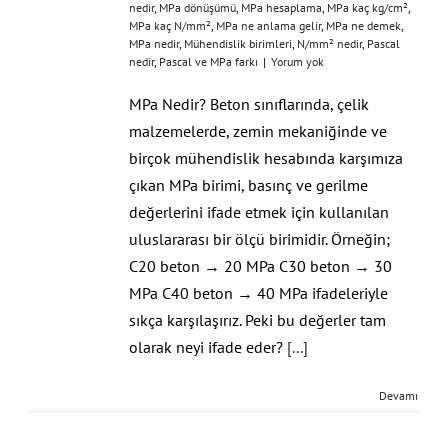
nedir
,
MPa dönüşümü
,
MPa hesaplama
,
MPa kaç kg/cm²
,
MPa kaç N/mm²
,
MPa ne anlama gelir
,
MPa ne demek
,
MPa nedir
,
Mühendislik birimleri
,
N/mm² nedir
,
Pascal
nedir
,
Pascal ve MPa farkı
|
Yorum yok
MPa Nedir? Beton sınıflarında, çelik
malzemelerde, zemin mekaniğinde ve
birçok mühendislik hesabında karşımıza
çıkan MPa birimi, basınç ve gerilme
değerlerini ifade etmek için kullanılan
uluslararası bir ölçü birimidir. Örneğin;
C20 beton → 20 MPa C30 beton → 30
MPa C40 beton → 40 MPa ifadeleriyle
sıkça karşılaşırız. Peki bu değerler tam
olarak neyi ifade eder?
[...]
Devamı