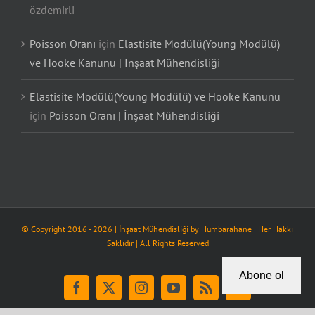
özdemirli
Poisson Oranı
için
Elastisite Modülü(Young Modülü)
ve Hooke Kanunu | İnşaat Mühendisliği
Elastisite Modülü(Young Modülü) ve Hooke Kanunu
için
Poisson Oranı | İnşaat Mühendisliği
© Copyright 2016 -
2026
| İnşaat Mühendisliği by
Humbarahane
| Her Hakkı
Saklıdır | All Rights Reserved
Abone ol
Facebook
X
Instagram
YouTube
Rss
Tiktok