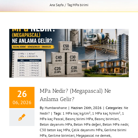
Ana Sayfa
Tag:
MPa birimi
MPa Nedir? (Megapascal) Ne
26
Anlama Gelir?
06, 2026
By
Humbarahane
|
Haziran 26th, 2026
|
Categories:
Ne
Nedir?
|
Tags:
1 MPa kaç kg/cm²
,
1 MPa kaç N/mm²
,
1
MPa kaç Pascal
,
Basınç birimi MPa
,
Basınç birimleri
,
Beton dayanımı MPa
,
Beton MPa değeri
,
Beton MPa nedir
,
C30 beton kaç MPa
,
Çelik dayanımı MPa
,
Gerilme birimi
MPa
,
Gerilme birimleri
,
Megapascal ne demek
,