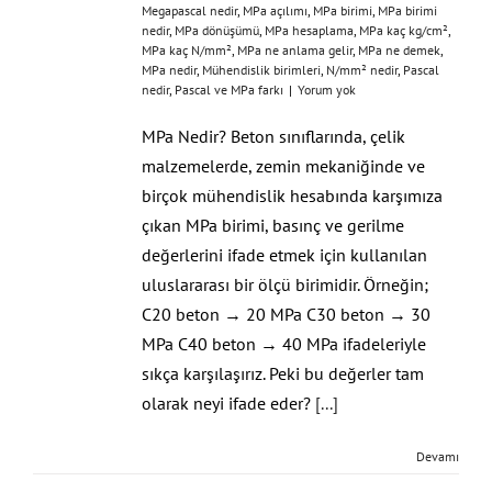
Megapascal nedir
,
MPa açılımı
,
MPa birimi
,
MPa birimi
nedir
,
MPa dönüşümü
,
MPa hesaplama
,
MPa kaç kg/cm²
,
MPa kaç N/mm²
,
MPa ne anlama gelir
,
MPa ne demek
,
MPa nedir
,
Mühendislik birimleri
,
N/mm² nedir
,
Pascal
nedir
,
Pascal ve MPa farkı
|
Yorum yok
MPa Nedir? Beton sınıflarında, çelik
malzemelerde, zemin mekaniğinde ve
birçok mühendislik hesabında karşımıza
çıkan MPa birimi, basınç ve gerilme
değerlerini ifade etmek için kullanılan
uluslararası bir ölçü birimidir. Örneğin;
C20 beton → 20 MPa C30 beton → 30
MPa C40 beton → 40 MPa ifadeleriyle
sıkça karşılaşırız. Peki bu değerler tam
olarak neyi ifade eder?
[...]
Devamı