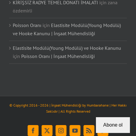
KİRİŞSİZ RADYE TEMEL DONATI İMALATI
için
zana
özdemirli
Poisson Oranı
için
Elastisite Modülü(Young Modülü)
ve Hooke Kanunu | İnşaat Mühendisliği
Elastisite Modülü(Young Modülü) ve Hooke Kanunu
için
Poisson Oranı | İnşaat Mühendisliği
© Copyright 2016 -
2026
| İnşaat Mühendisliği by
Humbarahane
| Her Hakkı
Saklıdır | All Rights Reserved
Abone ol
Facebook
X
Instagram
YouTube
Rss
Tiktok