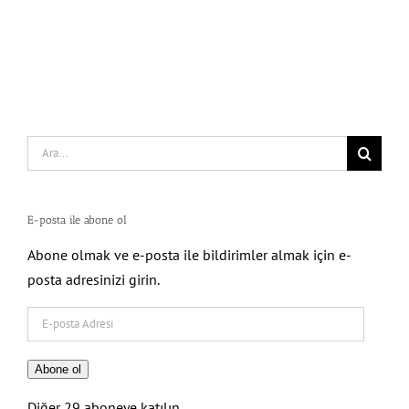
Search
for:
E-posta ile abone ol
Abone olmak ve e-posta ile bildirimler almak için e-
posta adresinizi girin.
E-
posta
Adresi
Abone ol
Diğer 29 aboneye katılın