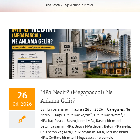
Ana Sayfa
Tag:
Gerilme birimleri
MPa Nedir? (Megapascal) Ne
26
Anlama Gelir?
06, 2026
By
Humbarahane
|
Haziran 26th, 2026
|
Categories:
Ne
Nedir?
|
Tags:
1 MPa kaç kg/cm²
,
1 MPa kaç N/mm²
,
1
MPa kaç Pascal
,
Basınç birimi MPa
,
Basınç birimleri
,
Beton dayanımı MPa
,
Beton MPa değeri
,
Beton MPa nedir
,
C30 beton kaç MPa
,
Çelik dayanımı MPa
,
Gerilme birimi
MPa
,
Gerilme birimleri
,
Megapascal ne demek
,