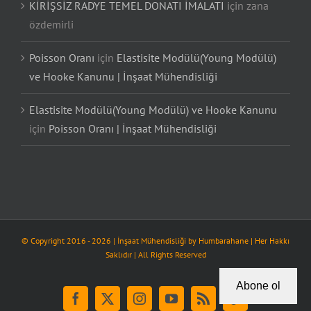
KİRİŞSİZ RADYE TEMEL DONATI İMALATI
için
zana
özdemirli
Poisson Oranı
için
Elastisite Modülü(Young Modülü)
ve Hooke Kanunu | İnşaat Mühendisliği
Elastisite Modülü(Young Modülü) ve Hooke Kanunu
için
Poisson Oranı | İnşaat Mühendisliği
© Copyright 2016 -
2026
| İnşaat Mühendisliği by
Humbarahane
| Her Hakkı
Saklıdır | All Rights Reserved
Abone ol
Facebook
X
Instagram
YouTube
Rss
Tiktok