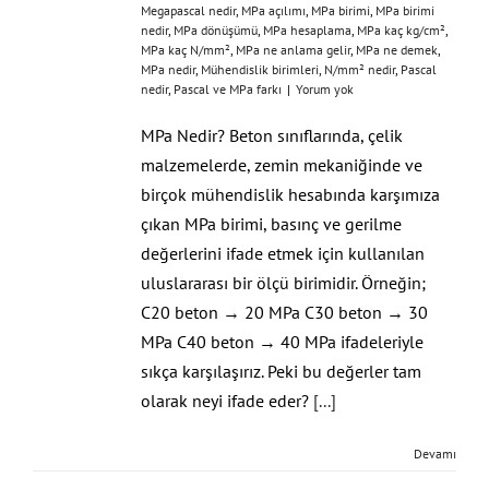
Megapascal nedir
,
MPa açılımı
,
MPa birimi
,
MPa birimi
nedir
,
MPa dönüşümü
,
MPa hesaplama
,
MPa kaç kg/cm²
,
MPa kaç N/mm²
,
MPa ne anlama gelir
,
MPa ne demek
,
MPa nedir
,
Mühendislik birimleri
,
N/mm² nedir
,
Pascal
nedir
,
Pascal ve MPa farkı
|
Yorum yok
MPa Nedir? Beton sınıflarında, çelik
malzemelerde, zemin mekaniğinde ve
birçok mühendislik hesabında karşımıza
çıkan MPa birimi, basınç ve gerilme
değerlerini ifade etmek için kullanılan
uluslararası bir ölçü birimidir. Örneğin;
C20 beton → 20 MPa C30 beton → 30
MPa C40 beton → 40 MPa ifadeleriyle
sıkça karşılaşırız. Peki bu değerler tam
olarak neyi ifade eder?
[...]
Devamı