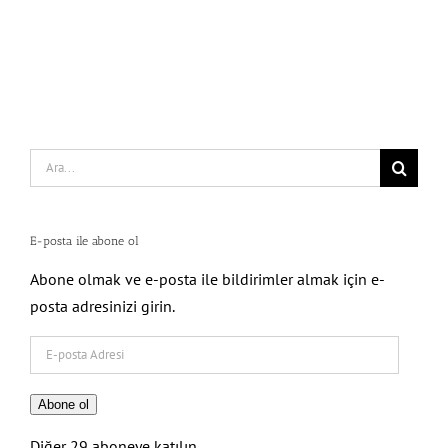
Search
for:
E-posta ile abone ol
Abone olmak ve e-posta ile bildirimler almak için e-
posta adresinizi girin.
E-
posta
Adresi
Abone ol
Diğer 29 aboneye katılın