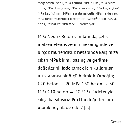
Megapascal nedir
,
MPa açılımı
,
MPa birimi
,
MPa birimi
nedir
,
MPa dönüşümü
,
MPa hesaplama
,
MPa kaç kg/cm²
,
MPa kaç N/mm²
,
MPa ne anlama gelir
,
MPa ne demek
,
MPa nedir
,
Mühendislik birimleri
,
N/mm² nedir
,
Pascal
nedir
,
Pascal ve MPa farkı
|
Yorum yok
MPa Nedir? Beton sınıflarında, çelik
malzemelerde, zemin mekaniğinde ve
birçok mühendislik hesabında karşımıza
çıkan MPa birimi, basınç ve gerilme
değerlerini ifade etmek için kullanılan
uluslararası bir ölçü birimidir. Örneğin;
C20 beton → 20 MPa C30 beton → 30
MPa C40 beton → 40 MPa ifadeleriyle
sıkça karşılaşırız. Peki bu değerler tam
olarak neyi ifade eder?
[...]
Devamı