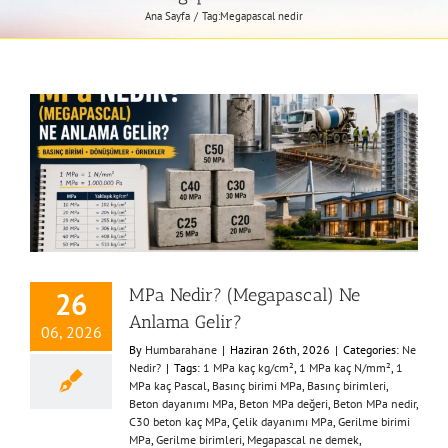
Ana Sayfa
Tag:
Megapascal nedir
MPa Nedir? (Megapascal) Ne
26
Anlama Gelir?
06, 2026
By
Humbarahane
|
Haziran 26th, 2026
|
Categories:
Ne
Nedir?
|
Tags:
1 MPa kaç kg/cm²
,
1 MPa kaç N/mm²
,
1
MPa kaç Pascal
,
Basınç birimi MPa
,
Basınç birimleri
,
Beton dayanımı MPa
,
Beton MPa değeri
,
Beton MPa nedir
,
C30 beton kaç MPa
,
Çelik dayanımı MPa
,
Gerilme birimi
MPa
,
Gerilme birimleri
,
Megapascal ne demek
,