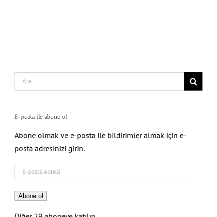
Search
for:
E-posta ile abone ol
Abone olmak ve e-posta ile bildirimler almak için e-
posta adresinizi girin.
E-
posta
Adresi
Abone ol
Diğer 29 aboneye katılın