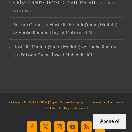
KİRİŞSİZ RADYE TEMEL DONATI İMALATI
için
zana
özdemirli
Poisson Oranı
için
Elastisite Modülü(Young Modülü)
ve Hooke Kanunu | İnşaat Mühendisliği
Elastisite Modülü(Young Modülü) ve Hooke Kanunu
için
Poisson Oranı | İnşaat Mühendisliği
© Copyright 2016 -
2026
| İnşaat Mühendisliği by
Humbarahane
| Her Hakkı
Saklıdır | All Rights Reserved
Abone ol
Facebook
X
Instagram
YouTube
Rss
Tiktok