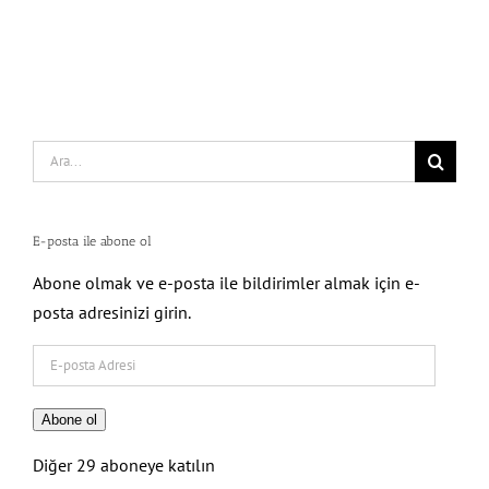
Search
for:
E-posta ile abone ol
Abone olmak ve e-posta ile bildirimler almak için e-
posta adresinizi girin.
E-
posta
Adresi
Abone ol
Diğer 29 aboneye katılın