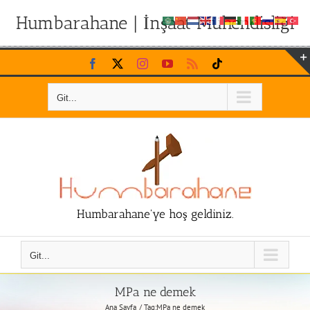
Humbarahane | İnşaat Mühendisliği
Skip
Facebook
X
Instagram
YouTube
Rss
Tiktok
to
content
Git...
Humbarahane'ye hoş geldiniz.
Git...
MPa ne demek
Ana Sayfa
Tag:
MPa ne demek