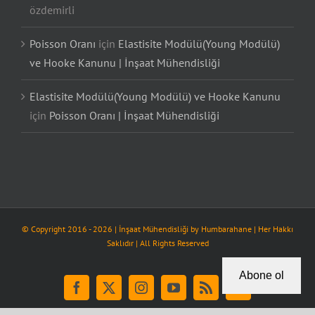
özdemirli
Poisson Oranı
için
Elastisite Modülü(Young Modülü)
ve Hooke Kanunu | İnşaat Mühendisliği
Elastisite Modülü(Young Modülü) ve Hooke Kanunu
için
Poisson Oranı | İnşaat Mühendisliği
© Copyright 2016 -
2026
| İnşaat Mühendisliği by
Humbarahane
| Her Hakkı
Saklıdır | All Rights Reserved
Abone ol
Facebook
X
Instagram
YouTube
Rss
Tiktok