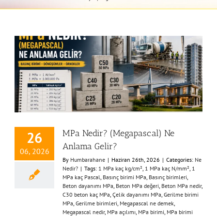
MPa Nedir? (Megapascal) Ne
26
Anlama Gelir?
06, 2026
By
Humbarahane
|
Haziran 26th, 2026
|
Categories:
Ne
Nedir?
|
Tags:
1 MPa kaç kg/cm²
,
1 MPa kaç N/mm²
,
1
MPa kaç Pascal
,
Basınç birimi MPa
,
Basınç birimleri
,
Beton dayanımı MPa
,
Beton MPa değeri
,
Beton MPa nedir
,
C30 beton kaç MPa
,
Çelik dayanımı MPa
,
Gerilme birimi
MPa
,
Gerilme birimleri
,
Megapascal ne demek
,
Megapascal nedir
,
MPa açılımı
,
MPa birimi
,
MPa birimi