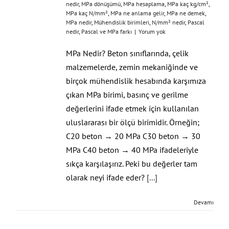
nedir
,
MPa dönüşümü
,
MPa hesaplama
,
MPa kaç kg/cm²
,
MPa kaç N/mm²
,
MPa ne anlama gelir
,
MPa ne demek
,
MPa nedir
,
Mühendislik birimleri
,
N/mm² nedir
,
Pascal
nedir
,
Pascal ve MPa farkı
|
Yorum yok
MPa Nedir? Beton sınıflarında, çelik
malzemelerde, zemin mekaniğinde ve
birçok mühendislik hesabında karşımıza
çıkan MPa birimi, basınç ve gerilme
değerlerini ifade etmek için kullanılan
uluslararası bir ölçü birimidir. Örneğin;
C20 beton → 20 MPa C30 beton → 30
MPa C40 beton → 40 MPa ifadeleriyle
sıkça karşılaşırız. Peki bu değerler tam
olarak neyi ifade eder?
[...]
Devamı