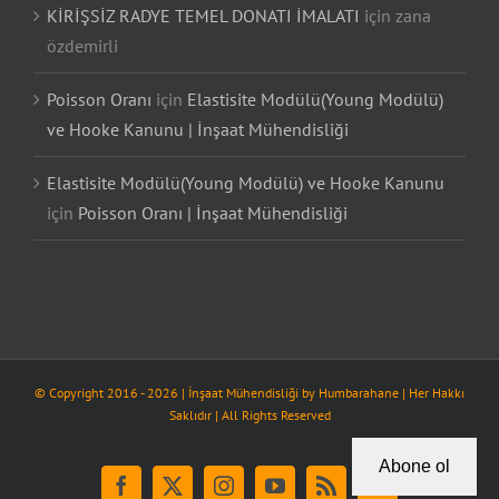
KİRİŞSİZ RADYE TEMEL DONATI İMALATI
için
zana
özdemirli
Poisson Oranı
için
Elastisite Modülü(Young Modülü)
ve Hooke Kanunu | İnşaat Mühendisliği
Elastisite Modülü(Young Modülü) ve Hooke Kanunu
için
Poisson Oranı | İnşaat Mühendisliği
© Copyright 2016 -
2026
| İnşaat Mühendisliği by
Humbarahane
| Her Hakkı
Saklıdır | All Rights Reserved
Abone ol
Facebook
X
Instagram
YouTube
Rss
Tiktok