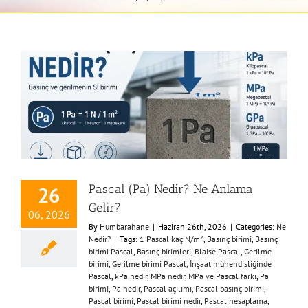
Pascal (Pa) Nedir? Ne Anlama
26
Gelir?
06, 2026
By
Humbarahane
|
Haziran 26th, 2026
|
Categories:
Ne
Nedir?
|
Tags:
1 Pascal kaç N/m²
,
Basınç birimi
,
Basınç
birimi Pascal
,
Basınç birimleri
,
Blaise Pascal
,
Gerilme
birimi
,
Gerilme birimi Pascal
,
İnşaat mühendisliğinde
Pascal
,
kPa nedir
,
MPa nedir
,
MPa ve Pascal farkı
,
Pa
birimi
,
Pa nedir
,
Pascal açılımı
,
Pascal basınç birimi
,
Pascal birimi
,
Pascal birimi nedir
,
Pascal hesaplama
,