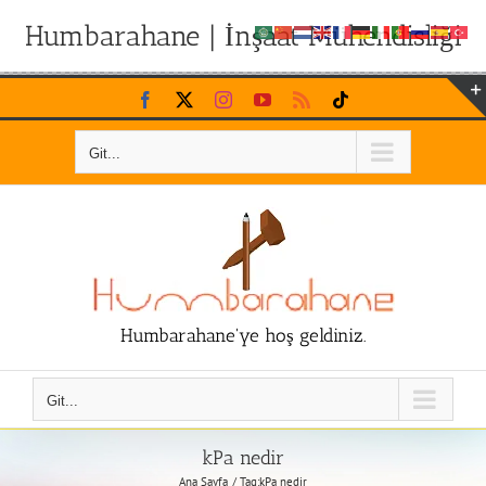
Humbarahane | İnşaat Mühendisliği
Skip
Facebook
X
Instagram
YouTube
Rss
Tiktok
to
content
Git...
Humbarahane'ye hoş geldiniz.
Git...
kPa nedir
Ana Sayfa
Tag:
kPa nedir