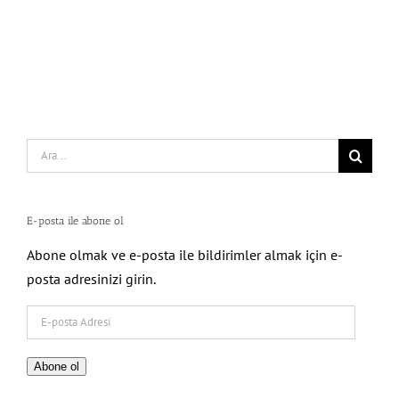
Search
for:
E-posta ile abone ol
Abone olmak ve e-posta ile bildirimler almak için e-
posta adresinizi girin.
E-
posta
Adresi
Abone ol