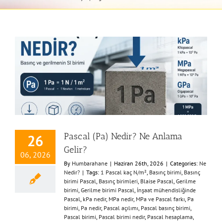
Pascal (Pa) Nedir? Ne Anlama
26
Gelir?
06, 2026
By
Humbarahane
|
Haziran 26th, 2026
|
Categories:
Ne
Nedir?
|
Tags:
1 Pascal kaç N/m²
,
Basınç birimi
,
Basınç
birimi Pascal
,
Basınç birimleri
,
Blaise Pascal
,
Gerilme
birimi
,
Gerilme birimi Pascal
,
İnşaat mühendisliğinde
Pascal
,
kPa nedir
,
MPa nedir
,
MPa ve Pascal farkı
,
Pa
birimi
,
Pa nedir
,
Pascal açılımı
,
Pascal basınç birimi
,
Pascal birimi
,
Pascal birimi nedir
,
Pascal hesaplama
,