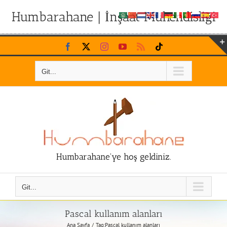
Humbarahane | İnşaat Mühendisliği
Skip
Facebook
X
Instagram
YouTube
Rss
Tiktok
to
content
Git...
Humbarahane'ye hoş geldiniz.
Git...
Pascal kullanım alanları
Ana Sayfa
Tag:
Pascal kullanım alanları