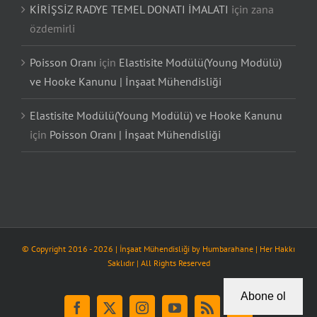
KİRİŞSİZ RADYE TEMEL DONATI İMALATI
için
zana
özdemirli
Poisson Oranı
için
Elastisite Modülü(Young Modülü)
ve Hooke Kanunu | İnşaat Mühendisliği
Elastisite Modülü(Young Modülü) ve Hooke Kanunu
için
Poisson Oranı | İnşaat Mühendisliği
© Copyright 2016 -
2026
| İnşaat Mühendisliği by
Humbarahane
| Her Hakkı
Saklıdır | All Rights Reserved
Abone ol
Facebook
X
Instagram
YouTube
Rss
Tiktok