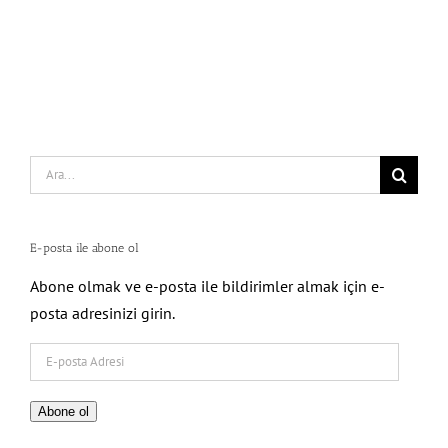
Search
for:
E-posta ile abone ol
Abone olmak ve e-posta ile bildirimler almak için e-
posta adresinizi girin.
E-
posta
Adresi
Abone ol