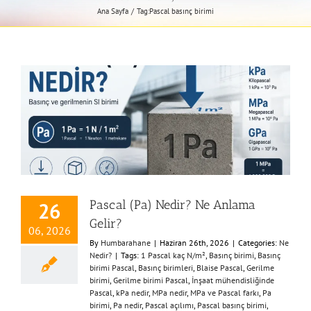
Ana Sayfa
Tag:
Pascal basınç birimi
Pascal (Pa) Nedir? Ne Anlama
26
Gelir?
06, 2026
By
Humbarahane
|
Haziran 26th, 2026
|
Categories:
Ne
Nedir?
|
Tags:
1 Pascal kaç N/m²
,
Basınç birimi
,
Basınç
birimi Pascal
,
Basınç birimleri
,
Blaise Pascal
,
Gerilme
birimi
,
Gerilme birimi Pascal
,
İnşaat mühendisliğinde
Pascal
,
kPa nedir
,
MPa nedir
,
MPa ve Pascal farkı
,
Pa
birimi
,
Pa nedir
,
Pascal açılımı
,
Pascal basınç birimi
,