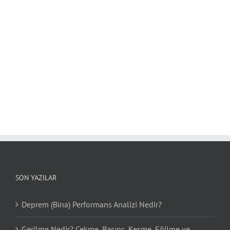
SON YAZILAR
Deprem (Bina) Performans Analizi Nedir?
Gerilme Nedir? Çekme, Basınç, Kesme, Eğilme ve