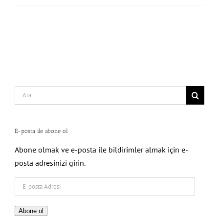
Search
for:
E-posta ile abone ol
Abone olmak ve e-posta ile bildirimler almak için e-
posta adresinizi girin.
E-
posta
Adresi
Abone ol