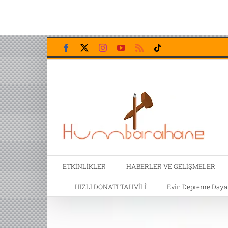
Skip
Facebook
X
Instagram
YouTube
Rss
Tiktok
to
content
ETKİNLİKLER
HABERLER VE GELİŞMELER
HIZLI DONATI TAHVİLİ
Evin Depreme Dayanı