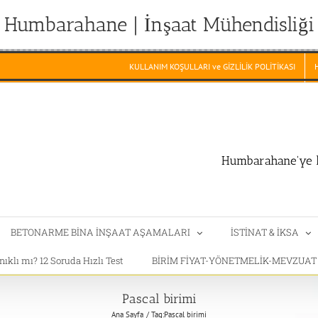
Humbarahane | İnşaat Mühendisliği
KULLANIM KOŞULLARI ve GİZLİLİK POLİTİKASI
Humbarahane'ye h
BETONARME BİNA İNŞAAT AŞAMALARI
İSTİNAT & İKSA
klı mı? 12 Soruda Hızlı Test
BİRİM FİYAT-YÖNETMELİK-MEVZUA
Pascal birimi
Ana Sayfa
Tag:
Pascal birimi