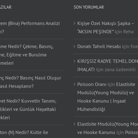
AZILAR
SON YORUMLAR
em (Bina) Performans Analizi
Kişiye Özel Nakışlı Şapka –
r?
“AKSIN PEŞİNDE”
için
Reha
lme Nedir? Çekme, Basınç,
Donatı Tahvil Hesabı
için
fıra
e, Eğilme ve Burulma
KİRİŞSİZ RADYE TEMEL DON
lmeleri
İMALATI
için
zana özdemirli
nç Nedir? Basınç Nasıl Oluşur
Poisson Oranı
için
Elastisite
asıl Hesaplanır?
Modülü(Young Modülü) ve
et Nedir? Kuvvetin Tanımı,
Hooke Kanunu | İnşaat
likleri ve Günlük Hayattaki
Mühendisliği
kleri
Elastisite Modülü(Young Mo