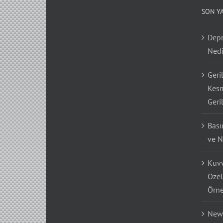
SON Y
Depr
Nedi
Geri
Kesm
Geri
Bası
ve N
Kuvv
Özel
Örne