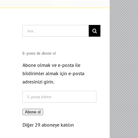
Search
for:
E-posta ile abone ol
Abone olmak ve e-posta ile
bildirimler almak için e-posta
adresinizi girin.
E-
posta
Adresi
Abone ol
Diğer 29 aboneye katılın