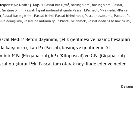
tegories:
Ne Nedir?
|
Tags:
1 Pascal kaç N/m²
,
Basınç birimi
,
Basınç birimi Pascal
,
i
,
Gerilme birimi Pascal
,
İnşaat mühendisliğinde Pascal
,
kPa nedir
,
MPa nedir
,
MPa ve
ı
,
Pascal basınç birimi
,
Pascal birimi
,
Pascal birimi nedir
,
Pascal hesaplama
,
Pascal kPa
 MPa dönüşümü
,
Pascal ne anlama gelir
,
Pascal ne demek
,
Pascal nedir
,
SI basınç birimi
,
scal Nedir? Beton dayanımı, çelik gerilmesi ve basınç hesapları
a karşımıza çıkan Pa (Pascal), basınç ve gerilmenin SI
rimidir. MPa (Megapascal), kPa (Kilopascal) ve GPa (Gigapascal)
scal oluşturur. Peki Pascal tam olarak neyi ifade eder ve neden
Devamı