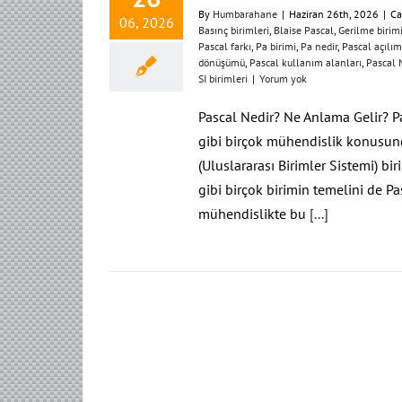
By
Humbarahane
|
Haziran 26th, 2026
|
Ca
06, 2026
Basınç birimleri
,
Blaise Pascal
,
Gerilme birim
Pascal farkı
,
Pa birimi
,
Pa nedir
,
Pascal açılım
dönüşümü
,
Pascal kullanım alanları
,
Pascal
SI birimleri
|
Yorum yok
Pascal Nedir? Ne Anlama Gelir? Pa
gibi birçok mühendislik konusund
(Uluslararası Birimler Sistemi) bi
gibi birçok birimin temelini de Pa
mühendislikte bu
[...]