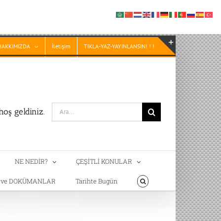
HAKKIMIZDA
İletişim
TIKLA-YAZ-YAYINLANSIN! ! !
Toggle
Sliding
Bar
Area
Search
oş geldiniz.
for:
NE NEDİR?
ÇEŞİTLİ KONULAR
T ve DOKÜMANLAR
Tarihte Bugün