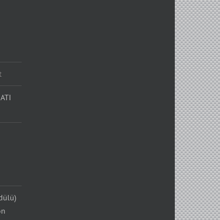
t
ATI
dülü)