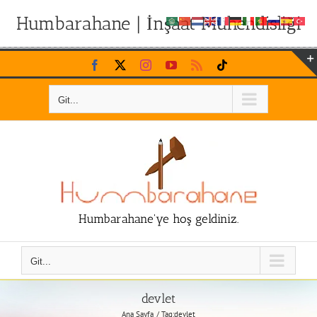
Humbarahane | İnşaat Mühendisliği
Skip
Facebook
X
Instagram
YouTube
Rss
Tiktok
to
content
Git...
Humbarahane'ye hoş geldiniz.
Git...
devlet
Ana Sayfa
Tag:
devlet