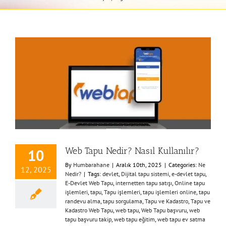
Web Tapu Nedir? Nasıl Kullanılır?
10
By
Humbarahane
|
Aralık 10th, 2025
|
Categories:
Ne
12, 2025
Nedir?
|
Tags:
devlet
,
Dijital tapu sistemi
,
e-devlet tapu
,
E-Devlet Web Tapu
,
internetten tapu satışı
,
Online tapu
işlemleri
,
tapu
,
Tapu işlemleri
,
tapu işlemleri online
,
tapu
randevu alma
,
tapu sorgulama
,
Tapu ve Kadastro
,
Tapu ve
Kadastro Web Tapu
,
web tapu
,
Web Tapu başvuru
,
web
tapu başvuru takip
,
web tapu eğitim
,
web tapu ev satma