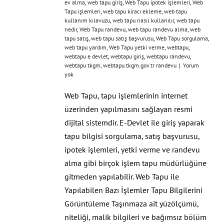
ev alma
,
web tapu giriş
,
Web Tapu ipotek işlemleri
,
Web
Tapu işlemleri
,
web tapu kiracı ekleme
,
web tapu
kullanım kılavuzu
,
web tapu nasıl kullanılır
,
web tapu
nedir
,
Web Tapu randevu
,
web tapu randevu alma
,
web
tapu satış
,
web tapu satış başvurusu
,
Web Tapu sorgulama
,
web tapu yardım
,
Web Tapu yetki verme
,
webtapu
,
webtapu e devlet
,
webtapu giriş
,
webtapu randevu
,
webtapu tkgm
,
webtapu.tkgm.gov.tr randevu
|
Yorum
yok
Web Tapu, tapu işlemlerinin internet
üzerinden yapılmasını sağlayan resmi
dijital sistemdir. E-Devlet ile giriş yaparak
tapu bilgisi sorgulama, satış başvurusu,
ipotek işlemleri, yetki verme ve randevu
alma gibi birçok işlem tapu müdürlüğüne
gitmeden yapılabilir. Web Tapu ile
Yapılabilen Bazı İşlemler Tapu Bilgilerini
Görüntüleme Taşınmaza ait yüzölçümü,
niteliği, malik bilgileri ve bağımsız bölüm