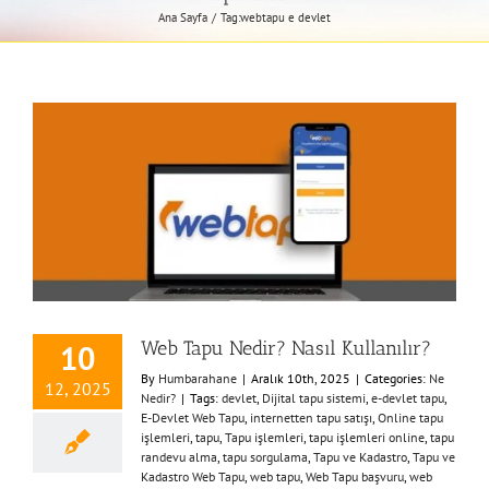
Ana Sayfa
Tag:
webtapu e devlet
Web Tapu Nedir? Nasıl Kullanılır?
10
By
Humbarahane
|
Aralık 10th, 2025
|
Categories:
Ne
12, 2025
Nedir?
|
Tags:
devlet
,
Dijital tapu sistemi
,
e-devlet tapu
,
E-Devlet Web Tapu
,
internetten tapu satışı
,
Online tapu
işlemleri
,
tapu
,
Tapu işlemleri
,
tapu işlemleri online
,
tapu
randevu alma
,
tapu sorgulama
,
Tapu ve Kadastro
,
Tapu ve
Kadastro Web Tapu
,
web tapu
,
Web Tapu başvuru
,
web