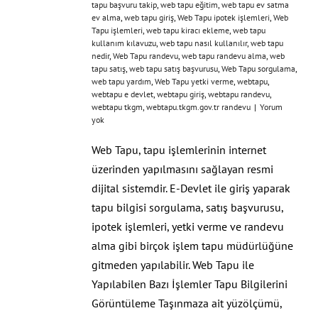
tapu başvuru takip
,
web tapu eğitim
,
web tapu ev satma
ev alma
,
web tapu giriş
,
Web Tapu ipotek işlemleri
,
Web
Tapu işlemleri
,
web tapu kiracı ekleme
,
web tapu
kullanım kılavuzu
,
web tapu nasıl kullanılır
,
web tapu
nedir
,
Web Tapu randevu
,
web tapu randevu alma
,
web
tapu satış
,
web tapu satış başvurusu
,
Web Tapu sorgulama
,
web tapu yardım
,
Web Tapu yetki verme
,
webtapu
,
webtapu e devlet
,
webtapu giriş
,
webtapu randevu
,
webtapu tkgm
,
webtapu.tkgm.gov.tr randevu
|
Yorum
yok
Web Tapu, tapu işlemlerinin internet
üzerinden yapılmasını sağlayan resmi
dijital sistemdir. E-Devlet ile giriş yaparak
tapu bilgisi sorgulama, satış başvurusu,
ipotek işlemleri, yetki verme ve randevu
alma gibi birçok işlem tapu müdürlüğüne
gitmeden yapılabilir. Web Tapu ile
Yapılabilen Bazı İşlemler Tapu Bilgilerini
Görüntüleme Taşınmaza ait yüzölçümü,