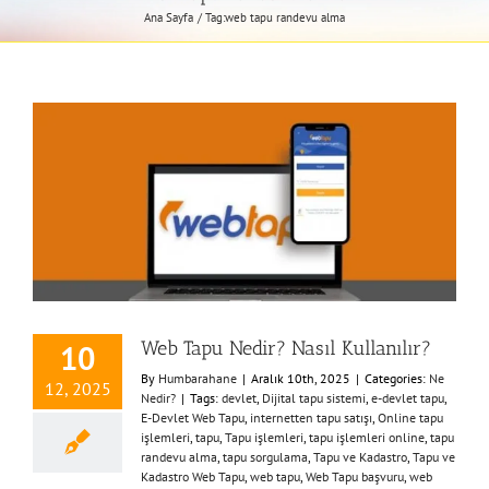
Ana Sayfa
Tag:
web tapu randevu alma
Web Tapu Nedir? Nasıl Kullanılır?
10
By
Humbarahane
|
Aralık 10th, 2025
|
Categories:
Ne
12, 2025
Nedir?
|
Tags:
devlet
,
Dijital tapu sistemi
,
e-devlet tapu
,
E-Devlet Web Tapu
,
internetten tapu satışı
,
Online tapu
işlemleri
,
tapu
,
Tapu işlemleri
,
tapu işlemleri online
,
tapu
randevu alma
,
tapu sorgulama
,
Tapu ve Kadastro
,
Tapu ve
Kadastro Web Tapu
,
web tapu
,
Web Tapu başvuru
,
web