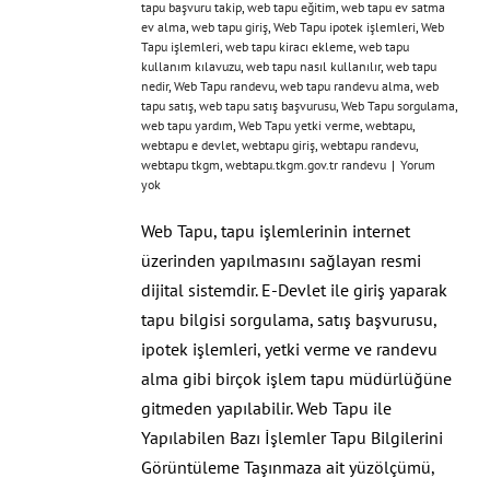
tapu başvuru takip
,
web tapu eğitim
,
web tapu ev satma
ev alma
,
web tapu giriş
,
Web Tapu ipotek işlemleri
,
Web
Tapu işlemleri
,
web tapu kiracı ekleme
,
web tapu
kullanım kılavuzu
,
web tapu nasıl kullanılır
,
web tapu
nedir
,
Web Tapu randevu
,
web tapu randevu alma
,
web
tapu satış
,
web tapu satış başvurusu
,
Web Tapu sorgulama
,
web tapu yardım
,
Web Tapu yetki verme
,
webtapu
,
webtapu e devlet
,
webtapu giriş
,
webtapu randevu
,
webtapu tkgm
,
webtapu.tkgm.gov.tr randevu
|
Yorum
yok
Web Tapu, tapu işlemlerinin internet
üzerinden yapılmasını sağlayan resmi
dijital sistemdir. E-Devlet ile giriş yaparak
tapu bilgisi sorgulama, satış başvurusu,
ipotek işlemleri, yetki verme ve randevu
alma gibi birçok işlem tapu müdürlüğüne
gitmeden yapılabilir. Web Tapu ile
Yapılabilen Bazı İşlemler Tapu Bilgilerini
Görüntüleme Taşınmaza ait yüzölçümü,