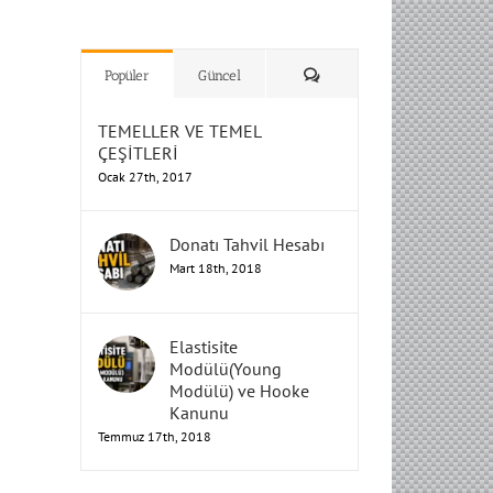
H
H
H
Humbarahane
Humbarahane
,
,
İnşaat
İnşaat
Humbarahane
Humbarahane
Mühendisliği
Mühendisliği
Mühendisliği
H
H
H
H
Mühendisliği
Mühendisliği
Yorum
Popüler
Güncel
TEMELLER VE TEMEL
ÇEŞİTLERİ
Ocak 27th, 2017
Donatı Tahvil Hesabı
Mart 18th, 2018
Elastisite
Modülü(Young
Modülü) ve Hooke
Kanunu
Temmuz 17th, 2018