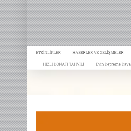
ETKİNLİKLER
HABERLER VE GELİŞMELER
HIZLI DONATI TAHVİLİ
Evin Depreme Dayanı