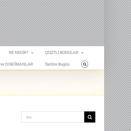
NE NEDİR?
ÇEŞİTLİ KONULAR
T ve DOKÜMANLAR
Tarihte Bugün
Search
for: