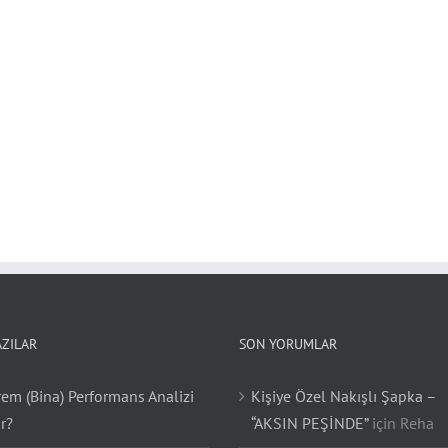
AZILAR
SON YORUMLAR
em (Bina) Performans Analizi
Kişiye Özel Nakışlı Şapka –
r?
“AKSIN PEŞİNDE”
için
Reha