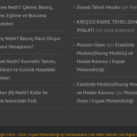
lme Nedir? Çekme, Basınç,
Donatı Tahvil Hesabı
için
fıra
e, Eğilme ve Burulma
KİRİŞSİZ RADYE TEMEL DON
lmeleri
İMALATI
için
zana özdemirli
nç Nedir? Basınç Nasıl Oluşur
Poisson Oranı
için
Elastisite
asıl Hesaplanır?
Modülü(Young Modülü) ve
et Nedir? Kuvvetin Tanımı,
Hooke Kanunu | İnşaat
likleri ve Günlük Hayattaki
Mühendisliği
kleri
Elastisite Modülü(Young Mo
on (N) Nedir? Kütle ile
ve Hooke Kanunu
için
Poiss
lık Arasındaki Fark
Oranı | İnşaat Mühendisliği