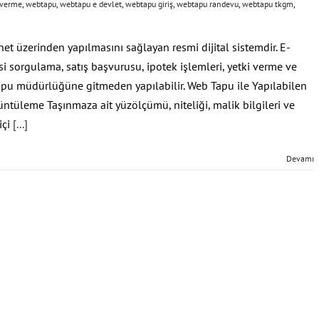
 verme
,
webtapu
,
webtapu e devlet
,
webtapu giriş
,
webtapu randevu
,
webtapu tkgm
,
net üzerinden yapılmasını sağlayan resmi dijital sistemdir. E-
isi sorgulama, satış başvurusu, ipotek işlemleri, yetki verme ve
apu müdürlüğüne gitmeden yapılabilir. Web Tapu ile Yapılabilen
rüntüleme Taşınmaza ait yüzölçümü, niteliği, malik bilgileri ve
içi
[...]
Devamı