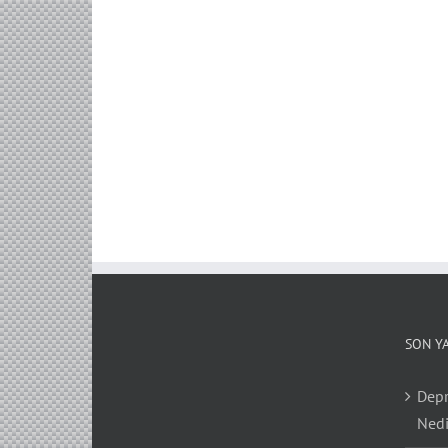
SON Y
Depr
Nedi