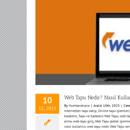
Web Tapu Nedir? Nasıl Kullan
10
By
Humbarahane
|
Aralık 10th, 2025
|
Cate
12, 2025
internetten tapu satışı
,
Online tapu işlemleri
Kadastro
,
Tapu ve Kadastro Web Tapu
,
web ta
alma
,
web tapu giriş
,
Web Tapu ipotek işlemle
nasıl kullanılır
,
web tapu nedir
,
Web Tapu ran