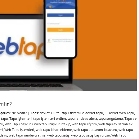
ılır?
gories:
Ne Nedir?
|
Tags:
devlet
,
Dijital tapu sistemi
,
e-devlet tapu
,
E-Devlet Web Tapu
,
,
tapu
,
Tapu işlemleri
,
tapu işlemleri online
,
tapu randevu alma
,
tapu sorgulama
,
Tapu ve
pu
,
Web Tapu başvuru
,
web tapu başvuru takip
,
web tapu eğitim
,
web tapu ev satma ev
ri
,
Web Tapu işlemleri
,
web tapu kiracı ekleme
,
web tapu kullanım kılavuzu
,
web tapu
devu
,
web tapu randevu alma
,
web tapu satış
,
web tapu satış başvurusu
,
Web Tapu