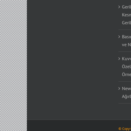
Geri
Kesm
Geri
Bası
ve N
Kuvv
Özel
Örne
Newt
Ağır