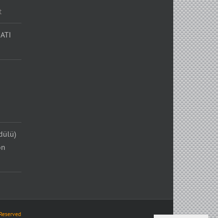
t
ATI
dülü)
on