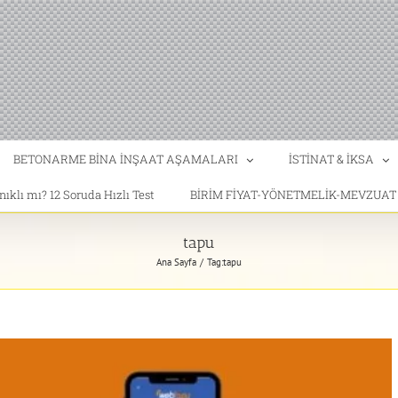
BETONARME BİNA İNŞAAT AŞAMALARI
İSTİNAT & İKSA
klı mı? 12 Soruda Hızlı Test
BİRİM FİYAT-YÖNETMELİK-MEVZUA
tapu
Ana Sayfa
Tag:
tapu