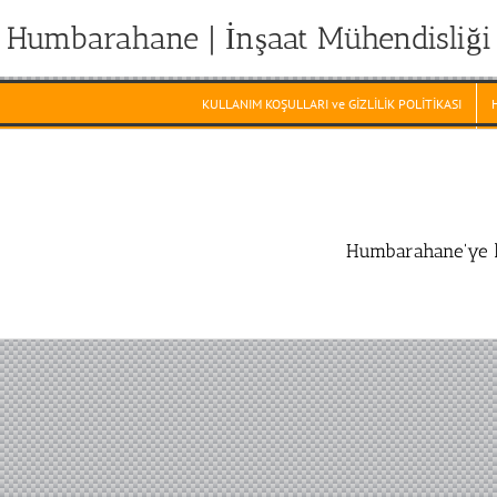
Humbarahane | İnşaat Mühendisliği
KULLANIM KOŞULLARI ve GİZLİLİK POLİTİKASI
Humbarahane'ye h