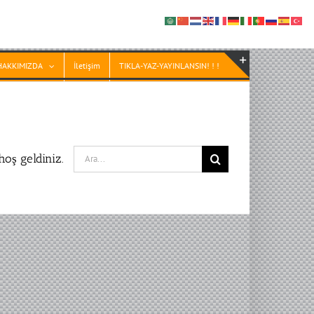
HAKKIMIZDA
İletişim
TIKLA-YAZ-YAYINLANSIN! ! !
Toggle
Sliding
Bar
Area
Search
oş geldiniz.
for: