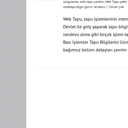
sorgulama
,
web tapu yardım
,
Web Tapu yetki
webtapu.tkgm.gov.tr randevu
|
Yorum yok
Web Tapu, tapu işlemlerinin inter
Devlet ile giriş yaparak tapu bilg
randevu alma gibi birçok işlem t
Bazı İşlemler Tapu Bilgilerini Gö
bağımsız bölüm detayları çevrim 