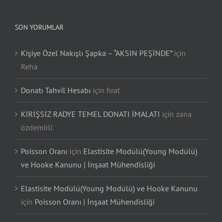
SON YORUMLAR
Kişiye Özel Nakışlı Şapka – “AKSIN PEŞİNDE”
için
Reha
Donatı Tahvil Hesabı
için
fırat
KİRİŞSİZ RADYE TEMEL DONATI İMALATI
için
zana
özdemirli
Poisson Oranı
için
Elastisite Modülü(Young Modülü)
ve Hooke Kanunu | İnşaat Mühendisliği
Elastisite Modülü(Young Modülü) ve Hooke Kanunu
için
Poisson Oranı | İnşaat Mühendisliği