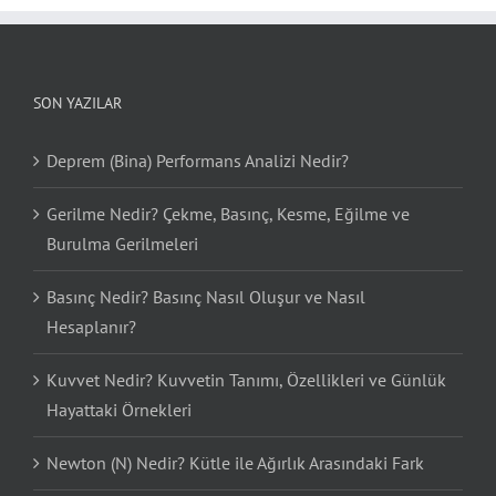
SON YAZILAR
Deprem (Bina) Performans Analizi Nedir?
Gerilme Nedir? Çekme, Basınç, Kesme, Eğilme ve
Burulma Gerilmeleri
Basınç Nedir? Basınç Nasıl Oluşur ve Nasıl
Hesaplanır?
Kuvvet Nedir? Kuvvetin Tanımı, Özellikleri ve Günlük
Hayattaki Örnekleri
Newton (N) Nedir? Kütle ile Ağırlık Arasındaki Fark