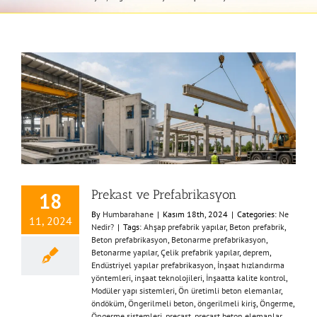
Prekast ve Prefabrikasyon
18
By
Humbarahane
|
Kasım 18th, 2024
|
Categories:
Ne
11, 2024
Nedir?
|
Tags:
Ahşap prefabrik yapılar
,
Beton prefabrik
,
Beton prefabrikasyon
,
Betonarme prefabrikasyon
,
Betonarme yapılar
,
Çelik prefabrik yapılar
,
deprem
,
Endüstriyel yapılar prefabrikasyon
,
İnşaat hızlandırma
yöntemleri
,
inşaat teknolojileri
,
İnşaatta kalite kontrol
,
Modüler yapı sistemleri
,
Ön üretimli beton elemanlar
,
öndöküm
,
Öngerilmeli beton
,
öngerilmeli kiriş
,
Öngerme
,
Öngerme sistemleri
,
precast
,
precast beton elemanlar
,