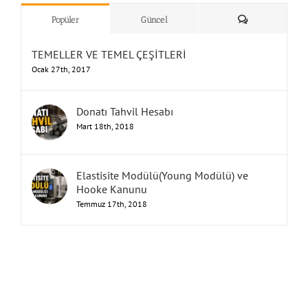
”Humbarahane”
,
””İnşaat
&
Yorum
Popüler
Güncel
TEMELLER VE TEMEL ÇEŞİTLERİ
Ocak 27th, 2017
Donatı Tahvil Hesabı
Mart 18th, 2018
Elastisite Modülü(Young Modülü) ve
Hooke Kanunu
Temmuz 17th, 2018