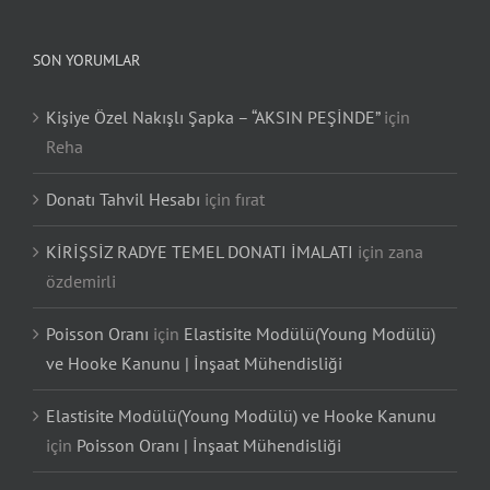
SON YORUMLAR
Kişiye Özel Nakışlı Şapka – “AKSIN PEŞİNDE”
için
Reha
Donatı Tahvil Hesabı
için
fırat
KİRİŞSİZ RADYE TEMEL DONATI İMALATI
için
zana
özdemirli
Poisson Oranı
için
Elastisite Modülü(Young Modülü)
ve Hooke Kanunu | İnşaat Mühendisliği
Elastisite Modülü(Young Modülü) ve Hooke Kanunu
için
Poisson Oranı | İnşaat Mühendisliği