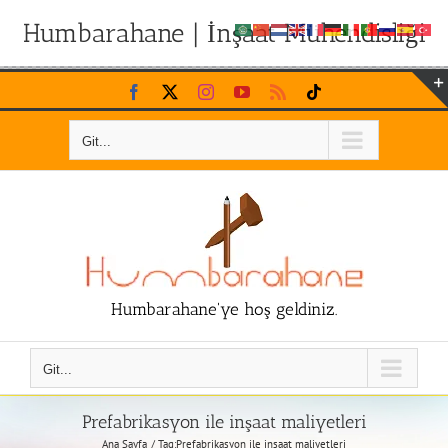
Humbarahane | İnşaat Mühendisliği
Skip
Facebook
X
Instagram
YouTube
Rss
Tiktok
to
content
Git...
Humbarahane'ye hoş geldiniz.
Git...
Prefabrikasyon ile inşaat maliyetleri
Ana Sayfa
Tag:
Prefabrikasyon ile inşaat maliyetleri