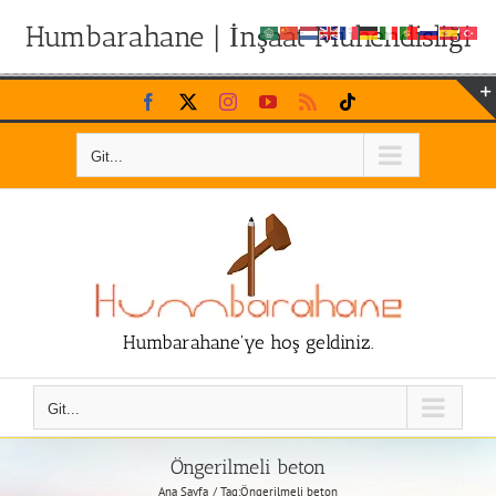
Humbarahane | İnşaat Mühendisliği
Skip
Facebook
X
Instagram
YouTube
Rss
Tiktok
to
content
Git...
Humbarahane'ye hoş geldiniz.
Git...
Öngerilmeli beton
Ana Sayfa
Tag:
Öngerilmeli beton