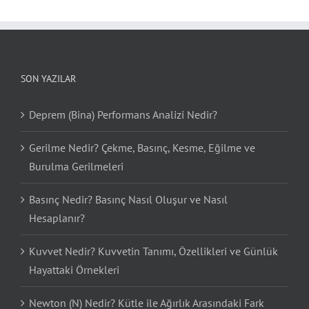
SON YAZILAR
Deprem (Bina) Performans Analizi Nedir?
Gerilme Nedir? Çekme, Basınç, Kesme, Eğilme ve
Burulma Gerilmeleri
Basınç Nedir? Basınç Nasıl Oluşur ve Nasıl
Hesaplanır?
Kuvvet Nedir? Kuvvetin Tanımı, Özellikleri ve Günlük
Hayattaki Örnekleri
Newton (N) Nedir? Kütle ile Ağırlık Arasındaki Fark