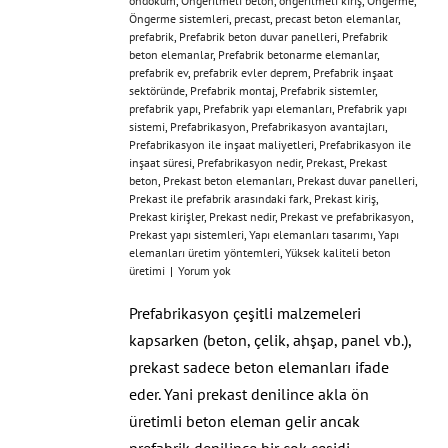
öndöküm
,
Öngerilmeli beton
,
öngerilmeli kiriş
,
Öngerme
,
Öngerme sistemleri
,
precast
,
precast beton elemanlar
,
prefabrik
,
Prefabrik beton duvar panelleri
,
Prefabrik
beton elemanlar
,
Prefabrik betonarme elemanlar
,
prefabrik ev
,
prefabrik evler deprem
,
Prefabrik inşaat
sektöründe
,
Prefabrik montaj
,
Prefabrik sistemler
,
prefabrik yapı
,
Prefabrik yapı elemanları
,
Prefabrik yapı
sistemi
,
Prefabrikasyon
,
Prefabrikasyon avantajları
,
Prefabrikasyon ile inşaat maliyetleri
,
Prefabrikasyon ile
inşaat süresi
,
Prefabrikasyon nedir
,
Prekast
,
Prekast
beton
,
Prekast beton elemanları
,
Prekast duvar panelleri
,
Prekast ile prefabrik arasındaki fark
,
Prekast kiriş
,
Prekast kirişler
,
Prekast nedir
,
Prekast ve prefabrikasyon
,
Prekast yapı sistemleri
,
Yapı elemanları tasarımı
,
Yapı
elemanları üretim yöntemleri
,
Yüksek kaliteli beton
üretimi
|
Yorum yok
Prefabrikasyon çeşitli malzemeleri
kapsarken (beton, çelik, ahşap, panel vb.),
prekast sadece beton elemanları ifade
eder. Yani prekast denilince akla ön
üretimli beton eleman gelir ancak
prefabrik denilince bir çok çeşidi