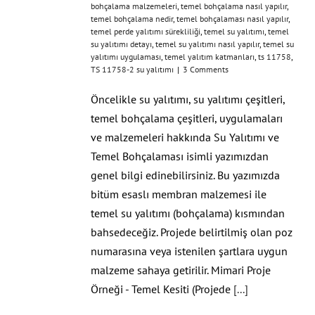
bohçalama malzemeleri
,
temel bohçalama nasıl yapılır
,
temel bohçalama nedir
,
temel bohçalaması nasıl yapılır
,
temel perde yalıtımı sürekliliği
,
temel su yalıtımı
,
temel
su yalıtımı detayı
,
temel su yalıtımı nasıl yapılır
,
temel su
yalıtımı uygulaması
,
temel yalıtım katmanları
,
ts 11758
,
TS 11758-2 su yalıtımı
|
3 Comments
Öncelikle su yalıtımı, su yalıtımı çeşitleri,
temel bohçalama çeşitleri, uygulamaları
ve malzemeleri hakkında Su Yalıtımı ve
Temel Bohçalaması isimli yazımızdan
genel bilgi edinebilirsiniz. Bu yazımızda
bitüm esaslı membran malzemesi ile
temel su yalıtımı (bohçalama) kısmından
bahsedeceğiz. Projede belirtilmiş olan poz
numarasına veya istenilen şartlara uygun
malzeme sahaya getirilir. Mimari Proje
Örneği - Temel Kesiti (Projede
[...]