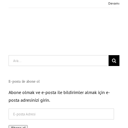
Devamı
Search
for:
E-posta ile abone ol
Abone olmak ve e-posta ile bildirimler almak için e-
posta adresinizi girin.
E-
posta
Adresi