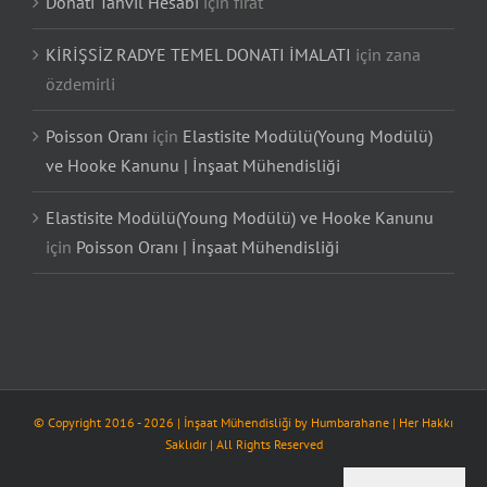
Donatı Tahvil Hesabı
için
fırat
KİRİŞSİZ RADYE TEMEL DONATI İMALATI
için
zana
özdemirli
Poisson Oranı
için
Elastisite Modülü(Young Modülü)
ve Hooke Kanunu | İnşaat Mühendisliği
Elastisite Modülü(Young Modülü) ve Hooke Kanunu
için
Poisson Oranı | İnşaat Mühendisliği
© Copyright 2016 -
2026
| İnşaat Mühendisliği by
Humbarahane
| Her Hakkı
Saklıdır | All Rights Reserved