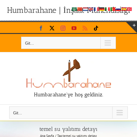
Humbarahane | İnşaat Mühendisliği
Skip
Facebook
X
Instagram
YouTube
Rss
Tiktok
to
content
Git...
Humbarahane'ye hoş geldiniz.
Git...
temel su yalıtımı detayı
Ana Sayfa
Tag:
temel su yalıtımı detayı