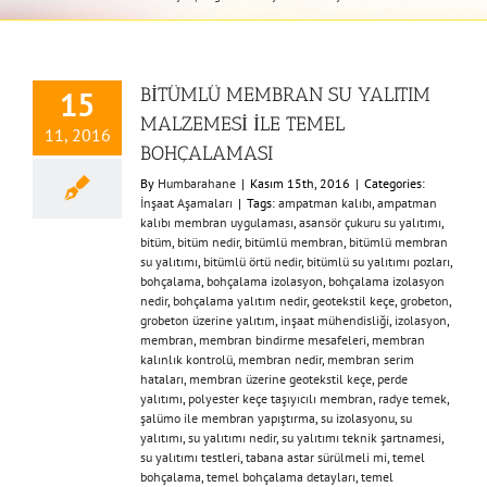
BİTÜMLÜ MEMBRAN SU YALITIM
15
MALZEMESİ İLE TEMEL
11, 2016
BOHÇALAMASI
By
Humbarahane
|
Kasım 15th, 2016
|
Categories:
İnşaat Aşamaları
|
Tags:
ampatman kalıbı
,
ampatman
kalıbı membran uygulaması
,
asansör çukuru su yalıtımı
,
bitüm
,
bitüm nedir
,
bitümlü membran
,
bitümlü membran
su yalıtımı
,
bitümlü örtü nedir
,
bitümlü su yalıtımı pozları
,
bohçalama
,
bohçalama izolasyon
,
bohçalama izolasyon
nedir
,
bohçalama yalıtım nedir
,
geotekstil keçe
,
grobeton
,
grobeton üzerine yalıtım
,
inşaat mühendisliği
,
izolasyon
,
membran
,
membran bindirme mesafeleri
,
membran
kalınlık kontrolü
,
membran nedir
,
membran serim
hataları
,
membran üzerine geotekstil keçe
,
perde
yalıtımı
,
polyester keçe taşıyıcılı membran
,
radye temek
,
şalümo ile membran yapıştırma
,
su izolasyonu
,
su
yalıtımı
,
su yalıtımı nedir
,
su yalıtımı teknik şartnamesi
,
su yalıtımı testleri
,
tabana astar sürülmeli mi
,
temel
bohçalama
,
temel bohçalama detayları
,
temel