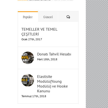
H
H
H
Humbarahane
Humbarahane
,
,
İnşaat
İnşaat
Humbarahane
Humbarahane
Mühendisliği
Mühendisliği
Mühendisliği
H
H
H
H
Mühendisliği
Mühendisliği
Yorum
Popüler
Güncel
TEMELLER VE TEMEL
ÇEŞİTLERİ
Ocak 27th, 2017
Donatı Tahvil Hesabı
Mart 18th, 2018
Elastisite
Modülü(Young
Modülü) ve Hooke
Kanunu
Temmuz 17th, 2018