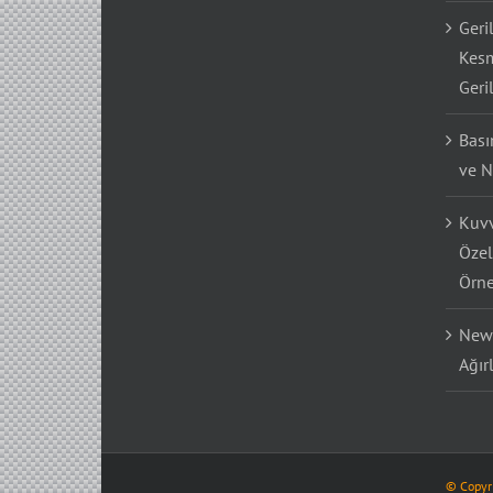
Geri
Kesm
Geri
Bası
ve N
Kuvv
Özel
Örne
Newt
Ağır