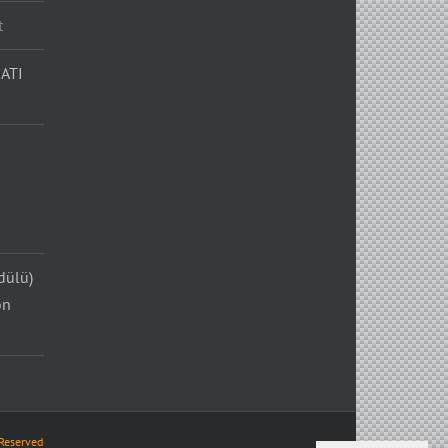
t
ATI
dülü)
on