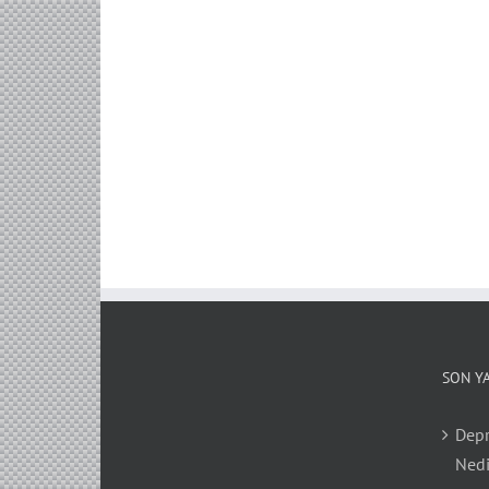
SON Y
Depr
Nedi