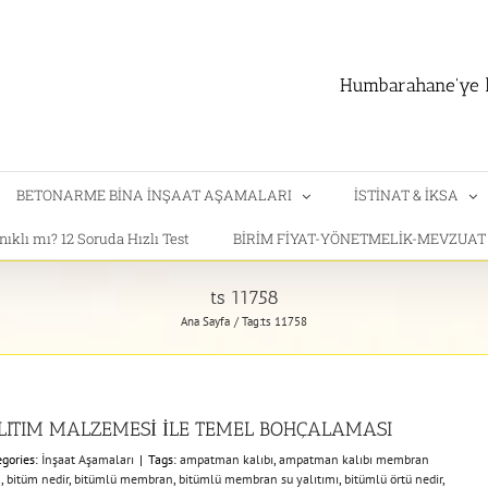
Humbarahane'ye h
BETONARME BİNA İNŞAAT AŞAMALARI
İSTİNAT & İKSA
klı mı? 12 Soruda Hızlı Test
BİRİM FİYAT-YÖNETMELİK-MEVZUA
ts 11758
Ana Sayfa
Tag:
ts 11758
ITIM MALZEMESİ İLE TEMEL BOHÇALAMASI
egories:
İnşaat Aşamaları
|
Tags:
ampatman kalıbı
,
ampatman kalıbı membran
m
,
bitüm nedir
,
bitümlü membran
,
bitümlü membran su yalıtımı
,
bitümlü örtü nedir
,