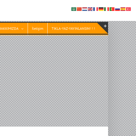
HAKKIMIZDA
İletişim
TIKLA-YAZ-YAYINLANSIN! ! !
Toggle
Sliding
Bar
Area