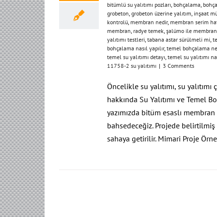
bitümlü su yalıtımı pozları
,
bohçalama
,
bohça
grobeton
,
grobeton üzerine yalıtım
,
inşaat mü
kontrolü
,
membran nedir
,
membran serim hat
membran
,
radye temek
,
şalümo ile membran
yalıtımı testleri
,
tabana astar sürülmeli mi
,
t
bohçalama nasıl yapılır
,
temel bohçalama ne
temel su yalıtımı detayı
,
temel su yalıtımı nas
11758-2 su yalıtımı
|
3 Comments
Öncelikle su yalıtımı, su yalıtımı
hakkında Su Yalıtımı ve Temel Boh
yazımızda bitüm esaslı membran 
bahsedeceğiz. Projede belirtilmi
sahaya getirilir. Mimari Proje Örn