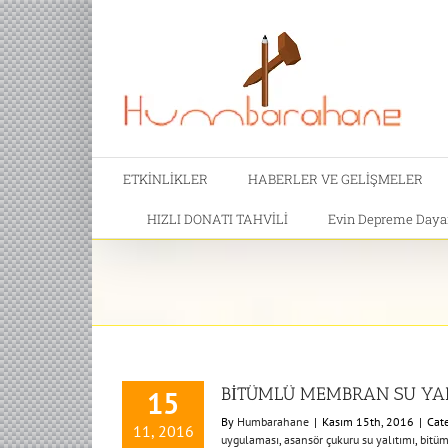
ETKİNLİKLER
HABERLER VE GELİŞMELER
HIZLI DONATI TAHVİLİ
Evin Depreme Dayanı
BİTÜMLÜ MEMBRAN SU YAL
15
By
Humbarahane
|
Kasım 15th, 2016
|
Cat
11, 2016
uygulaması
,
asansör çukuru su yalıtımı
,
bitü