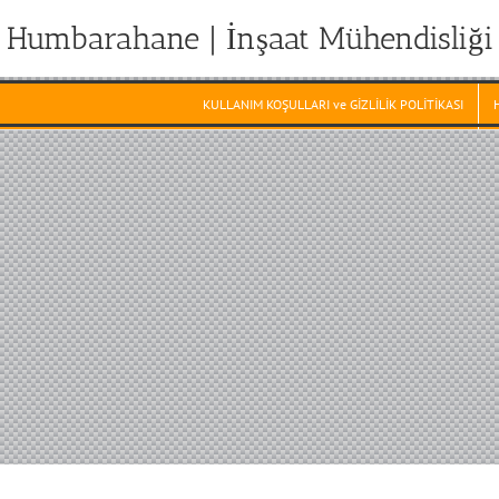
Humbarahane | İnşaat Mühendisliği
KULLANIM KOŞULLARI ve GİZLİLİK POLİTİKASI