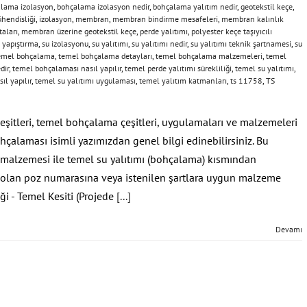
lama izolasyon
,
bohçalama izolasyon nedir
,
bohçalama yalıtım nedir
,
geotekstil keçe
,
hendisliği
,
izolasyon
,
membran
,
membran bindirme mesafeleri
,
membran kalınlık
aları
,
membran üzerine geotekstil keçe
,
perde yalıtımı
,
polyester keçe taşıyıcılı
 yapıştırma
,
su izolasyonu
,
su yalıtımı
,
su yalıtımı nedir
,
su yalıtımı teknik şartnamesi
,
su
emel bohçalama
,
temel bohçalama detayları
,
temel bohçalama malzemeleri
,
temel
dir
,
temel bohçalaması nasıl yapılır
,
temel perde yalıtımı sürekliliği
,
temel su yalıtımı
,
ıl yapılır
,
temel su yalıtımı uygulaması
,
temel yalıtım katmanları
,
ts 11758
,
TS
 çeşitleri, temel bohçalama çeşitleri, uygulamaları ve malzemeleri
çalaması isimli yazımızdan genel bilgi edinebilirsiniz. Bu
malzemesi ile temel su yalıtımı (bohçalama) kısmından
ş olan poz numarasına veya istenilen şartlara uygun malzeme
eği - Temel Kesiti (Projede
[...]
Devamı