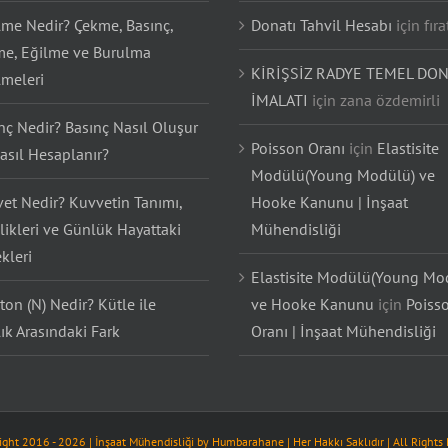
lme Nedir? Çekme, Basınç,
Donatı Tahvil Hesabı
için
fıra
e, Eğilme ve Burulma
KİRİŞSİZ RADYE TEMEL DON
lmeleri
İMALATI
için
zana özdemirli
nç Nedir? Basınç Nasıl Oluşur
Poisson Oranı
için
Elastisite
asıl Hesaplanır?
Modülü(Young Modülü) ve
et Nedir? Kuvvetin Tanımı,
Hooke Kanunu | İnşaat
likleri ve Günlük Hayattaki
Mühendisliği
kleri
Elastisite Modülü(Young Mo
on (N) Nedir? Kütle ile
ve Hooke Kanunu
için
Poiss
lık Arasındaki Fark
Oranı | İnşaat Mühendisliği