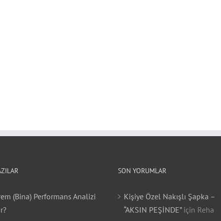
AZILAR
SON YORUMLAR
em (Bina) Performans Analizi
Kişiye Özel Nakışlı Şapka –
r?
“AKSIN PEŞİNDE”
için
Reha