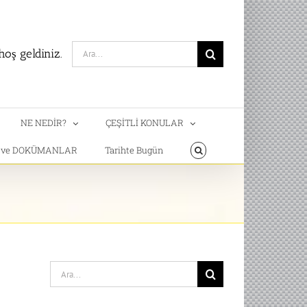
Search
oş geldiniz.
for:
NE NEDİR?
ÇEŞİTLİ KONULAR
T ve DOKÜMANLAR
Tarihte Bugün
Search
for: