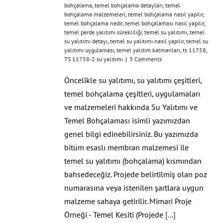
bohçalama
,
temel bohçalama detayları
,
temel
bohçalama malzemeleri
,
temel bohçalama nasıl yapılır
,
temel bohçalama nedir
,
temel bohçalaması nasıl yapılır
,
temel perde yalıtımı sürekliliği
,
temel su yalıtımı
,
temel
su yalıtımı detayı
,
temel su yalıtımı nasıl yapılır
,
temel su
yalıtımı uygulaması
,
temel yalıtım katmanları
,
ts 11758
,
TS 11758-2 su yalıtımı
|
3 Comments
Öncelikle su yalıtımı, su yalıtımı çeşitleri,
temel bohçalama çeşitleri, uygulamaları
ve malzemeleri hakkında Su Yalıtımı ve
Temel Bohçalaması isimli yazımızdan
genel bilgi edinebilirsiniz. Bu yazımızda
bitüm esaslı membran malzemesi ile
temel su yalıtımı (bohçalama) kısmından
bahsedeceğiz. Projede belirtilmiş olan poz
numarasına veya istenilen şartlara uygun
malzeme sahaya getirilir. Mimari Proje
Örneği - Temel Kesiti (Projede
[...]