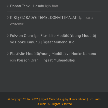
Donatı Tahvil Hesabı
için
fırat
KİRİŞSİZ RADYE TEMEL DONATI İMALATI
için
zana
özdemirli
Poisson Oranı
için
Elastisite Modülü(Young Modülü)
ve Hooke Kanunu | İnşaat Mühendisliği
Elastisite Modülü(Young Modülü) ve Hooke Kanunu
için
Poisson Oranı | İnşaat Mühendisliği
© Copyright 2016 -
2026
| İnşaat Mühendisliği by
Humbarahane
| Her Hakkı
Saklıdır | All Rights Reserved