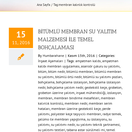
Ana Sayfa
Tag:
membran kalınlık kontrolü
BİTÜMLÜ MEMBRAN SU YALITIM
15
MALZEMESİ İLE TEMEL
11, 2016
BOHÇALAMASI
By
Humbarahane
|
Kasım 15th, 2016
|
Categories:
İnşaat Aşamaları
|
Tags:
ampatman kalıbı
,
ampatman
kalıbı membran uygulaması
,
asansör çukuru su yalıtımı
,
bitüm
,
bitüm nedir
,
bitümlü membran
,
bitümlü membran
su yalıtımı
,
bitümlü örtü nedir
,
bitümlü su yalıtımı pozları
,
bohçalama
,
bohçalama izolasyon
,
bohçalama izolasyon
nedir
,
bohçalama yalıtım nedir
,
geotekstil keçe
,
grobeton
,
grobeton üzerine yalıtım
,
inşaat mühendisliği
,
izolasyon
,
membran
,
membran bindirme mesafeleri
,
membran
kalınlık kontrolü
,
membran nedir
,
membran serim
hataları
,
membran üzerine geotekstil keçe
,
perde
yalıtımı
,
polyester keçe taşıyıcılı membran
,
radye temek
,
şalümo ile membran yapıştırma
,
su izolasyonu
,
su
yalıtımı
,
su yalıtımı nedir
,
su yalıtımı teknik şartnamesi
,
su yalıtımı testleri
,
tabana astar sürülmeli mi
,
temel