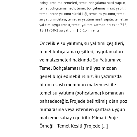
bohçalama malzemeleri
,
temel bohçalama nasıl yapılır
,
temel bohçalama nedir
,
temel bohçalaması nasıl yapılır
,
temel perde yalıtımı sürekliliği
,
temel su yalıtımı
,
temel
su yalıtımı detayı
,
temel su yalıtımı nasıl yapılır
,
temel su
yalıtımı uygulaması
,
temel yalıtım katmanları
,
ts 11758
,
TS 11758-2 su yalıtımı
|
3 Comments
Öncelikle su yalıtımı, su yalıtımı çeşitleri,
temel bohçalama çeşitleri, uygulamaları
ve malzemeleri hakkında Su Yalıtımı ve
Temel Bohçalaması isimli yazımızdan
genel bilgi edinebilirsiniz. Bu yazımızda
bitüm esaslı membran malzemesi ile
temel su yalıtımı (bohçalama) kısmından
bahsedeceğiz. Projede belirtilmiş olan poz
numarasına veya istenilen şartlara uygun
malzeme sahaya getirilir. Mimari Proje
Örneği - Temel Kesiti (Projede
[...]