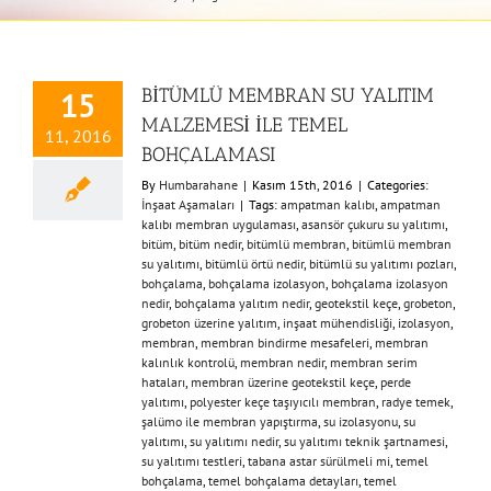
BİTÜMLÜ MEMBRAN SU YALITIM
15
MALZEMESİ İLE TEMEL
11, 2016
BOHÇALAMASI
By
Humbarahane
|
Kasım 15th, 2016
|
Categories:
İnşaat Aşamaları
|
Tags:
ampatman kalıbı
,
ampatman
kalıbı membran uygulaması
,
asansör çukuru su yalıtımı
,
bitüm
,
bitüm nedir
,
bitümlü membran
,
bitümlü membran
su yalıtımı
,
bitümlü örtü nedir
,
bitümlü su yalıtımı pozları
,
bohçalama
,
bohçalama izolasyon
,
bohçalama izolasyon
nedir
,
bohçalama yalıtım nedir
,
geotekstil keçe
,
grobeton
,
grobeton üzerine yalıtım
,
inşaat mühendisliği
,
izolasyon
,
membran
,
membran bindirme mesafeleri
,
membran
kalınlık kontrolü
,
membran nedir
,
membran serim
hataları
,
membran üzerine geotekstil keçe
,
perde
yalıtımı
,
polyester keçe taşıyıcılı membran
,
radye temek
,
şalümo ile membran yapıştırma
,
su izolasyonu
,
su
yalıtımı
,
su yalıtımı nedir
,
su yalıtımı teknik şartnamesi
,
su yalıtımı testleri
,
tabana astar sürülmeli mi
,
temel
bohçalama
,
temel bohçalama detayları
,
temel