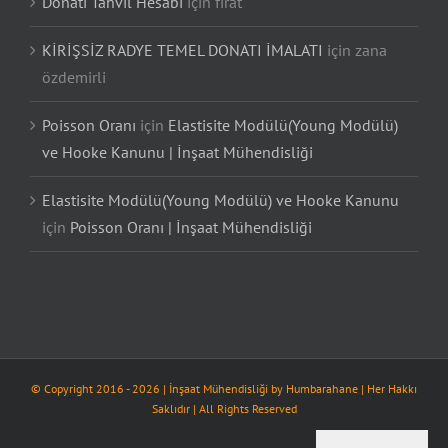
Donatı Tahvil Hesabı
için
fırat
KİRİŞSİZ RADYE TEMEL DONATI İMALATI
için
zana
özdemirli
Poisson Oranı
için
Elastisite Modülü(Young Modülü)
ve Hooke Kanunu | İnşaat Mühendisliği
Elastisite Modülü(Young Modülü) ve Hooke Kanunu
için
Poisson Oranı | İnşaat Mühendisliği
© Copyright 2016 -
2026
| İnşaat Mühendisliği by
Humbarahane
| Her Hakkı
Saklıdır | All Rights Reserved