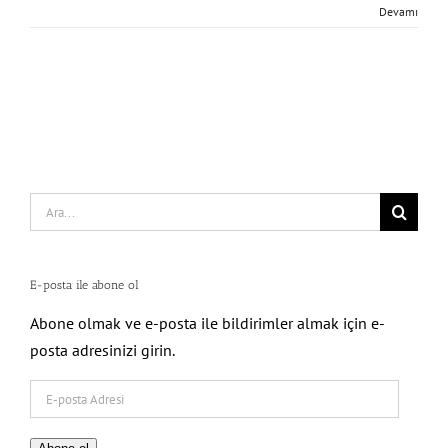
Devamı
Search
for:
E-posta ile abone ol
Abone olmak ve e-posta ile bildirimler almak için e-
posta adresinizi girin.
E-
posta
Adresi