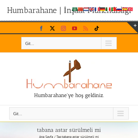
Humbarahane | İnşaat Mühendisliği
Skip
Facebook
X
Instagram
YouTube
Rss
Tiktok
to
content
Git...
Humbarahane'ye hoş geldiniz.
Git...
tabana astar sürülmeli mi
Ana Sayfa
Tag:
tabana astar sürülmeli mi