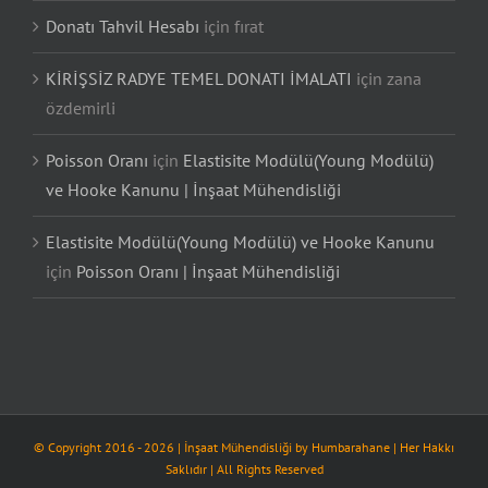
Donatı Tahvil Hesabı
için
fırat
KİRİŞSİZ RADYE TEMEL DONATI İMALATI
için
zana
özdemirli
Poisson Oranı
için
Elastisite Modülü(Young Modülü)
ve Hooke Kanunu | İnşaat Mühendisliği
Elastisite Modülü(Young Modülü) ve Hooke Kanunu
için
Poisson Oranı | İnşaat Mühendisliği
© Copyright 2016 -
2026
| İnşaat Mühendisliği by
Humbarahane
| Her Hakkı
Saklıdır | All Rights Reserved