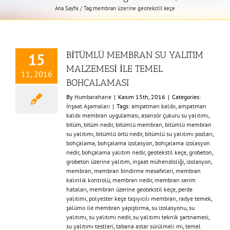
Ana Sayfa
Tag:
membran üzerine geotekstil keçe
BİTÜMLÜ MEMBRAN SU YALITIM
15
MALZEMESİ İLE TEMEL
11, 2016
BOHÇALAMASI
By
Humbarahane
|
Kasım 15th, 2016
|
Categories:
İnşaat Aşamaları
|
Tags:
ampatman kalıbı
,
ampatman
kalıbı membran uygulaması
,
asansör çukuru su yalıtımı
,
bitüm
,
bitüm nedir
,
bitümlü membran
,
bitümlü membran
su yalıtımı
,
bitümlü örtü nedir
,
bitümlü su yalıtımı pozları
,
bohçalama
,
bohçalama izolasyon
,
bohçalama izolasyon
nedir
,
bohçalama yalıtım nedir
,
geotekstil keçe
,
grobeton
,
grobeton üzerine yalıtım
,
inşaat mühendisliği
,
izolasyon
,
membran
,
membran bindirme mesafeleri
,
membran
kalınlık kontrolü
,
membran nedir
,
membran serim
hataları
,
membran üzerine geotekstil keçe
,
perde
yalıtımı
,
polyester keçe taşıyıcılı membran
,
radye temek
,
şalümo ile membran yapıştırma
,
su izolasyonu
,
su
yalıtımı
,
su yalıtımı nedir
,
su yalıtımı teknik şartnamesi
,
su yalıtımı testleri
,
tabana astar sürülmeli mi
,
temel