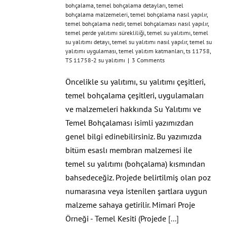
bohçalama
,
temel bohçalama detayları
,
temel
bohçalama malzemeleri
,
temel bohçalama nasıl yapılır
,
temel bohçalama nedir
,
temel bohçalaması nasıl yapılır
,
temel perde yalıtımı sürekliliği
,
temel su yalıtımı
,
temel
su yalıtımı detayı
,
temel su yalıtımı nasıl yapılır
,
temel su
yalıtımı uygulaması
,
temel yalıtım katmanları
,
ts 11758
,
TS 11758-2 su yalıtımı
|
3 Comments
Öncelikle su yalıtımı, su yalıtımı çeşitleri,
temel bohçalama çeşitleri, uygulamaları
ve malzemeleri hakkında Su Yalıtımı ve
Temel Bohçalaması isimli yazımızdan
genel bilgi edinebilirsiniz. Bu yazımızda
bitüm esaslı membran malzemesi ile
temel su yalıtımı (bohçalama) kısmından
bahsedeceğiz. Projede belirtilmiş olan poz
numarasına veya istenilen şartlara uygun
malzeme sahaya getirilir. Mimari Proje
Örneği - Temel Kesiti (Projede
[...]