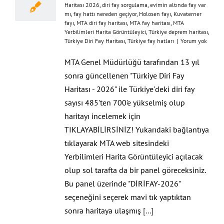
Haritası 2026
,
diri fay sorgulama
,
evimin altında fay var
mı
,
fay hattı nereden geçiyor
,
Holosen fayı
,
Kuvaterner
fayı
,
MTA diri fay haritası
,
MTA fay haritası
,
MTA
Yerbilimleri Harita Görüntüleyici
,
Türkiye deprem haritası
,
Türkiye Diri Fay Haritası
,
Türkiye fay hatları
|
Yorum yok
MTA Genel Müdürlüğü tarafından 13 yıl
sonra güncellenen "Türkiye Diri Fay
Haritası - 2026" ile Türkiye'deki diri fay
sayısı 485'ten 700'e yükselmiş olup
haritayı incelemek için
TIKLAYABİLİRSİNİZ! Yukarıdaki bağlantıya
tıklayarak MTA web sitesindeki
Yerbilimleri Harita Görüntüleyici açılacak
olup sol tarafta da bir panel göreceksiniz.
Bu panel üzerinde "DİRİFAY-2026"
seçeneğini seçerek mavi tık yaptıktan
sonra haritaya ulaşmış
[...]