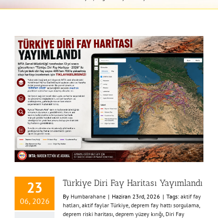
Türkiye Diri Fay Haritası Yayımlandı
23
By
Humbarahane
|
Haziran 23rd, 2026
|
Tags:
aktif fay
06, 2026
hatları
,
aktif faylar Türkiye
,
deprem fay hattı sorgulama
,
deprem riski haritası
,
deprem yüzey kırığı
,
Diri Fay