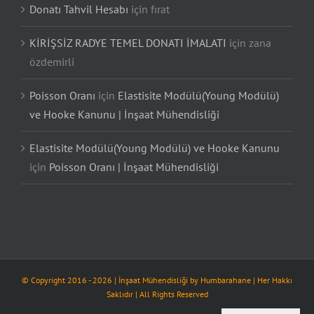
Donatı Tahvil Hesabı
için
fırat
KİRİŞSİZ RADYE TEMEL DONATI İMALATI
için
zana
özdemirli
Poisson Oranı
için
Elastisite Modülü(Young Modülü)
ve Hooke Kanunu | İnşaat Mühendisliği
Elastisite Modülü(Young Modülü) ve Hooke Kanunu
için
Poisson Oranı | İnşaat Mühendisliği
© Copyright 2016 -
2026
| İnşaat Mühendisliği by
Humbarahane
| Her Hakkı
Saklıdır | All Rights Reserved