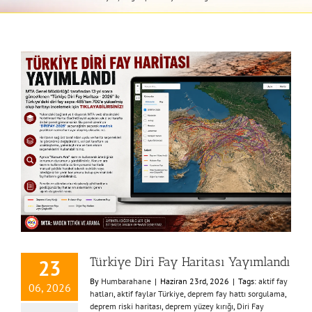
Türkiye Diri Fay Haritası Yayımlandı
23
By
Humbarahane
|
Haziran 23rd, 2026
|
Tags:
aktif fay
06, 2026
hatları
,
aktif faylar Türkiye
,
deprem fay hattı sorgulama
,
deprem riski haritası
,
deprem yüzey kırığı
,
Diri Fay