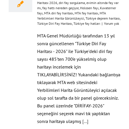
Haritası 2026
,
diri fay sorgulama
,
evimin altında fay var
mı
,
fay hattı nereden geçiyor
,
Holosen fayı
,
Kuvaterner
fayı
,
MTA diri fay haritası
,
MTA fay haritası
,
MTA
Yerbilimleri Harita Görüntüleyici
,
Türkiye deprem haritası
,
Türkiye Diri Fay Haritası
,
Türkiye fay hatları
|
Yorum yok
MTA Genel Müdürlüğü tarafından 13 yıl
sonra güncellenen "Türkiye Diri Fay
Haritası - 2026" ile Türkiye'deki diri fay
sayısı 485'ten 700'e yükselmiş olup
haritayı incelemek için
TIKLAYABİLİRSİNİZ! Yukarıdaki bağlantıya
tıklayarak MTA web sitesindeki
Yerbilimleri Harita Görüntüleyici açılacak
olup sol tarafta da bir panel göreceksiniz.
Bu panel üzerinde "DİRİFAY-2026"
seçeneğini seçerek mavi tık yaptıktan
sonra haritaya ulaşmış
[...]