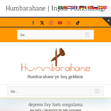
Humbarahane | İnşaat Mühendisliği
Skip
Facebook
X
Instagram
YouTube
Rss
Tiktok
to
content
Git...
Humbarahane'ye hoş geldiniz.
Git...
deprem fay hattı sorgulama
Ana Sayfa
Tag:
deprem fay hattı sorgulama