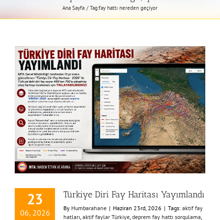
Ana Sayfa
Tag:
fay hattı nereden geçiyor
Türkiye Diri Fay Haritası Yayımlandı
23
By
Humbarahane
|
Haziran 23rd, 2026
|
Tags:
aktif fay
06, 2026
hatları
,
aktif faylar Türkiye
,
deprem fay hattı sorgulama
,