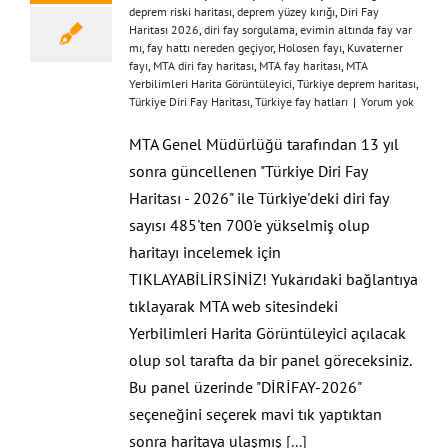
deprem riski haritası
,
deprem yüzey kırığı
,
Diri Fay
Haritası 2026
,
diri fay sorgulama
,
evimin altında fay var
mı
,
fay hattı nereden geçiyor
,
Holosen fayı
,
Kuvaterner
fayı
,
MTA diri fay haritası
,
MTA fay haritası
,
MTA
Yerbilimleri Harita Görüntüleyici
,
Türkiye deprem haritası
,
Türkiye Diri Fay Haritası
,
Türkiye fay hatları
|
Yorum yok
MTA Genel Müdürlüğü tarafından 13 yıl
sonra güncellenen "Türkiye Diri Fay
Haritası - 2026" ile Türkiye'deki diri fay
sayısı 485'ten 700'e yükselmiş olup
haritayı incelemek için
TIKLAYABİLİRSİNİZ! Yukarıdaki bağlantıya
tıklayarak MTA web sitesindeki
Yerbilimleri Harita Görüntüleyici açılacak
olup sol tarafta da bir panel göreceksiniz.
Bu panel üzerinde "DİRİFAY-2026"
seçeneğini seçerek mavi tık yaptıktan
sonra haritaya ulaşmış
[...]