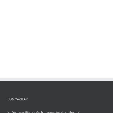
SON YAZILAR
Deprem (Bina) Performans Analizi Nedir?