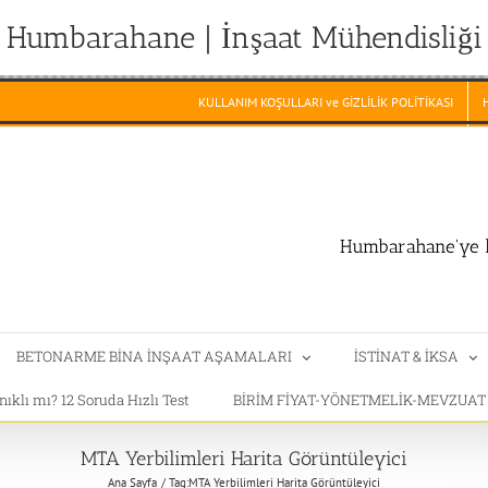
Humbarahane | İnşaat Mühendisliği
KULLANIM KOŞULLARI ve GİZLİLİK POLİTİKASI
Humbarahane'ye h
BETONARME BİNA İNŞAAT AŞAMALARI
İSTİNAT & İKSA
klı mı? 12 Soruda Hızlı Test
BİRİM FİYAT-YÖNETMELİK-MEVZUA
MTA Yerbilimleri Harita Görüntüleyici
Ana Sayfa
Tag:
MTA Yerbilimleri Harita Görüntüleyici