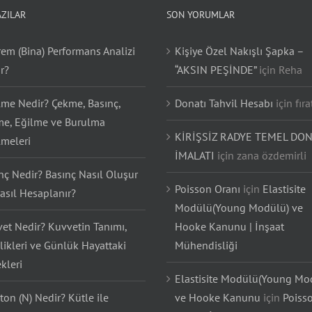
AZILAR
SON YORUMLAR
em (Bina) Performans Analizi
Kişiye Özel Nakışlı Şapka –
r?
“AKSIN PEŞİNDE”
için
Reha
lme Nedir? Çekme, Basınç,
Donatı Tahvil Hesabı
için
fıra
e, Eğilme ve Burulma
KİRİŞSİZ RADYE TEMEL DON
lmeleri
İMALATI
için
zana özdemirli
nç Nedir? Basınç Nasıl Oluşur
Poisson Oranı
için
Elastisite
asıl Hesaplanır?
Modülü(Young Modülü) ve
et Nedir? Kuvvetin Tanımı,
Hooke Kanunu | İnşaat
likleri ve Günlük Hayattaki
Mühendisliği
kleri
Elastisite Modülü(Young Mo