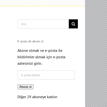
Search
for:
E-posta ile abone ol
Abone olmak ve e-posta ile
bildirimler almak için e-posta
adresinizi girin.
E-
posta
Adresi
Abone ol
Diğer 29 aboneye katılın