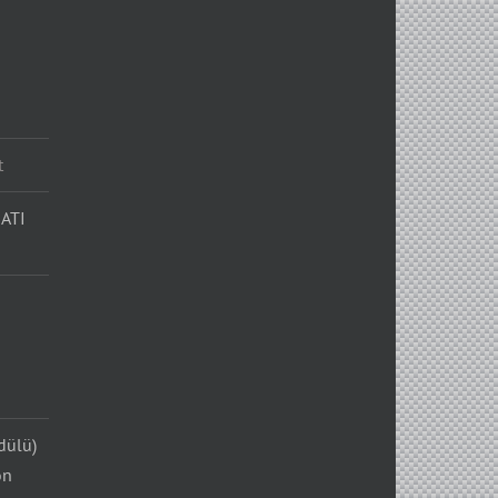
t
ATI
dülü)