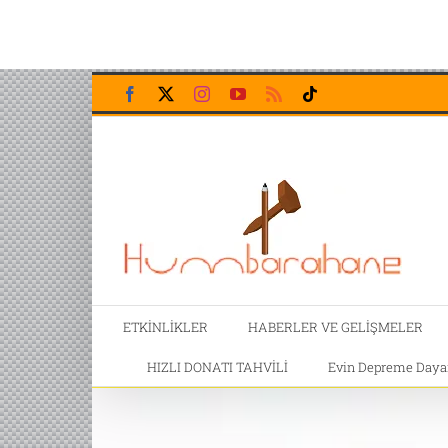
Skip
Facebook
X
Instagram
YouTube
Rss
Tiktok
to
content
ETKİNLİKLER
HABERLER VE GELİŞMELER
HIZLI DONATI TAHVİLİ
Evin Depreme Dayanı