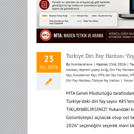
Türkiye Diri Fay Haritası Ya
23
By
Humbarahane
|
Haziran 23rd, 2026
|
Ta
06, 2026
haritası
,
deprem yüzey kırığı
,
Diri Fay Harita
fayı
,
Kuvaterner fayı
,
MTA diri fay haritası
,
MT
Diri Fay Haritası
,
Türkiye fay hatları
|
Yorum
MTA Genel Müdürlüğü tarafından 13
Türkiye'deki diri fay sayısı 485't
TIKLAYABİLİRSİNİZ! Yukarıdaki ba
Görüntüleyici açılacak olup sol t
2026" seçeneğini seçerek mavi tı