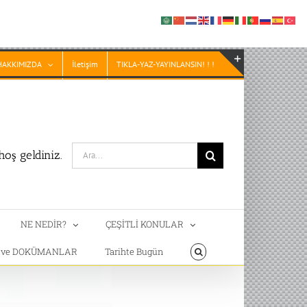
HAKKIMIZDA
İletişim
TIKLA-YAZ-YAYINLANSIN! ! !
Toggle
Sliding
Bar
Area
Search
oş geldiniz.
for:
NE NEDİR?
ÇEŞİTLİ KONULAR
T ve DOKÜMANLAR
Tarihte Bugün