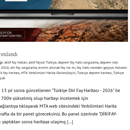
yımlandı
gs:
aktif fay hatları
,
aktif faylar Türkiye
,
deprem fay hattı sorgulama
,
deprem riski
sı 2026
,
diri fay sorgulama
,
evimin altında fay var mı
,
fay hattı nereden geçiyor
,
Holosen
A fay haritası
,
MTA Yerbilimleri Harita Görüntüleyici
,
Türkiye deprem haritası
,
Türkiye
 yok
 yıl sonra güncellenen "Türkiye Diri Fay Haritası - 2026" ile
en 700'e yükselmiş olup haritayı incelemek için
ğlantıya tıklayarak MTA web sitesindeki Yerbilimleri Harita
arafta da bir panel göreceksiniz. Bu panel üzerinde "DİRİFAY-
k yaptıktan sonra haritaya ulaşmış
[...]