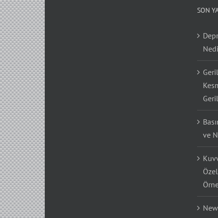
SON Y
Depr
Nedi
Geri
Kesm
Geri
Bası
ve N
Kuvv
Özel
Örne