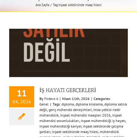
Ana Sayfa
Tag:
inşaat sektöründe maaş hilesi
İŞ HAYATI GERÇEKLERİ
11
By
Firdevs ö
|
Nisan 11th, 2026
|
Categories:
04, 2026
Genel
|
Tags:
diploma
,
diploma kiralama
,
diploma satılık
değil
,
genç mühendis deneyimleri
,
imza yetkisi nedir
mühendislik
,
inşaat mühendisi maaşları 2026
,
inşaat
mühendisi sorumlulukları
,
inşaat mühendisliği iş hayatı
,
inşaat mühendisliği kariyer
,
inşaat sektöründe çalışma
şartları
,
inşaat sektöründe maaş hilesi
,
mühendislik