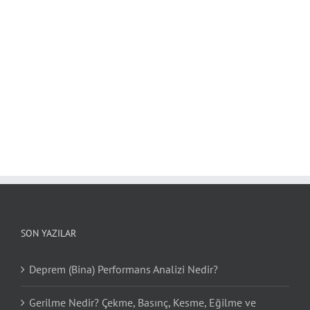
SON YAZILAR
Deprem (Bina) Performans Analizi Nedir?
Gerilme Nedir? Çekme, Basınç, Kesme, Eğilme ve