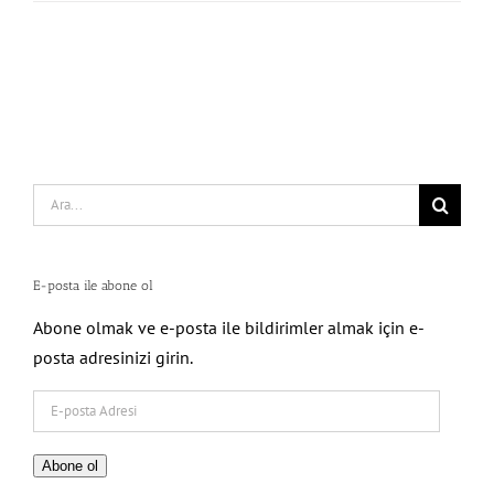
Search
for:
E-posta ile abone ol
Abone olmak ve e-posta ile bildirimler almak için e-
posta adresinizi girin.
E-
posta
Adresi
Abone ol