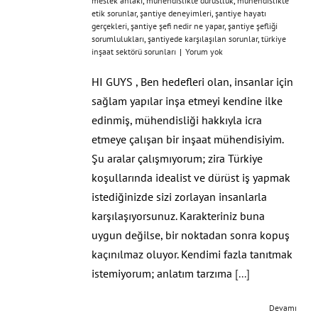
meslek ahlakı
,
mühendislikte dürüstlük
,
mühendislikte
etik sorunlar
,
şantiye deneyimleri
,
şantiye hayatı
gerçekleri
,
şantiye şefi nedir ne yapar
,
şantiye şefliği
sorumlulukları
,
şantiyede karşılaşılan sorunlar
,
türkiye
inşaat sektörü sorunları
|
Yorum yok
HI GUYS , Ben hedefleri olan, insanlar için
sağlam yapılar inşa etmeyi kendine ilke
edinmiş, mühendisliği hakkıyla icra
etmeye çalışan bir inşaat mühendisiyim.
Şu aralar çalışmıyorum; zira Türkiye
koşullarında idealist ve dürüst iş yapmak
istediğinizde sizi zorlayan insanlarla
karşılaşıyorsunuz. Karakteriniz buna
uygun değilse, bir noktadan sonra kopuş
kaçınılmaz oluyor. Kendimi fazla tanıtmak
istemiyorum; anlatım tarzıma
[...]
Devamı