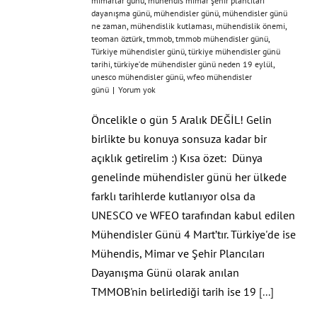
mimarlar günü
,
mühendis mimar şehir plancıları
dayanışma günü
,
mühendisler günü
,
mühendisler günü
ne zaman
,
mühendislik kutlaması
,
mühendislik önemi
,
teoman öztürk
,
tmmob
,
tmmob mühendisler günü
,
Türkiye mühendisler günü
,
türkiye mühendisler günü
tarihi
,
türkiye’de mühendisler günü neden 19 eylül
,
unesco mühendisler günü
,
wfeo mühendisler
günü
|
Yorum yok
Öncelikle o gün 5 Aralık DEĞİL! Gelin
birlikte bu konuya sonsuza kadar bir
açıklık getirelim :) Kısa özet: Dünya
genelinde mühendisler günü her ülkede
farklı tarihlerde kutlanıyor olsa da
UNESCO ve WFEO tarafından kabul edilen
Mühendisler Günü 4 Mart’tır. Türkiye'de ise
Mühendis, Mimar ve Şehir Plancıları
Dayanışma Günü olarak anılan
TMMOB'nin belirlediği tarih ise 19
[...]