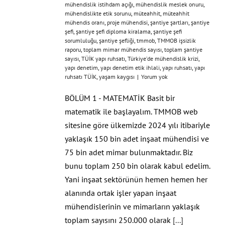
mühendislik istihdam açığı
,
mühendislik meslek onuru
,
mühendislikte etik sorunu
,
müteahhit
,
müteahhit
mühendis oranı
,
proje mühendisi
,
şantiye şartları
,
şantiye
şefi
,
şantiye şefi diploma kiralama
,
şantiye şefi
sorumluluğu
,
şantiye şefliği
,
tmmob
,
TMMOB işsizlik
raporu
,
toplam mimar mühendis sayısı
,
toplam şantiye
sayısı
,
TÜİK yapı ruhsatı
,
Türkiye’de mühendislik krizi
,
yapı denetim
,
yapı denetim etik ihlali
,
yapı ruhsatı
,
yapı
ruhsatı TÜİK
,
yaşam kaygısı
|
Yorum yok
BÖLÜM 1 - MATEMATİK Basit bir
matematik ile başlayalım. TMMOB web
sitesine göre ülkemizde 2024 yılı itibariyle
yaklaşık 150 bin adet inşaat mühendisi ve
75 bin adet mimar bulunmaktadır. Biz
bunu toplam 250 bin olarak kabul edelim.
Yani inşaat sektörünün hemen hemen her
alanında ortak işler yapan inşaat
mühendislerinin ve mimarların yaklaşık
toplam sayısını 250.000 olarak
[...]