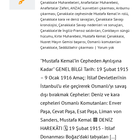
Çanakkale Muharebeleri
,
Anafartalar Muharebesi
,
Anafartalar Zaferi
,
ANZAC kuvvetleri çıkarması
,
Arıburnu
çıkarması
,
Çanakkale cephesinde Mustafa Kemal’in rolü
,
Çanakkale kara ve deniz savaşları
,
Çanakkale Savaşı
kronolojisi
,
Çanakkale Savaşı nedenleri ve sonuçları
,
Çanakkale’de İngiliz-Fransız saldırıları
,
Conkbayırı süngü
hücumu
,
Kirte Muharebesi
,
Mustafa Kemal Çanakkale
,
Nusret Mayın Gemisi başarısı
,
Osmanlı komutanları
Çanakkale
,
Seddülbahir çıkarması
|
Yorum yok
''Mustafa Kemal’in Cepheden Ayrılışına
Kadar'' GENEL BİLGİ Tarih: 19 Şubat 1915
– 9 Ocak 1916 Amaç: İtilaf Devletleri'nin
İstanbul’u ele geçirerek Osmanlı’yı savaş
dışı bırakmak Cepheler: Deniz ve kara
cepheleri Osmanlı Komutanları: Enver
Paşa, Cevat Paşa, Esat Paşa, Liman von
Sanders, Mustafa Kemal 🟩 DENİZ
HAREKÂTI 🗓 19 Şubat 1915 - İtilaf
Donanması Boğaz’daki tabyaları
[...]