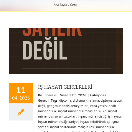
Ana Sayfa
Genel
İŞ HAYATI GERÇEKLERİ
11
By
Firdevs ö
|
Nisan 11th, 2026
|
Categories:
04, 2026
Genel
|
Tags:
diploma
,
diploma kiralama
,
diploma satılık
değil
,
genç mühendis deneyimleri
,
imza yetkisi nedir
mühendislik
,
inşaat mühendisi maaşları 2026
,
inşaat
mühendisi sorumlulukları
,
inşaat mühendisliği iş hayatı
,
inşaat mühendisliği kariyer
,
inşaat sektöründe çalışma
şartları
,
inşaat sektöründe maaş hilesi
,
mühendislik