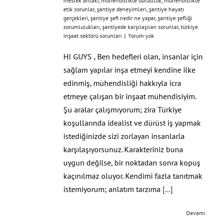
meslek ahlakı
,
mühendislikte dürüstlük
,
mühendislikte
etik sorunlar
,
şantiye deneyimleri
,
şantiye hayatı
gerçekleri
,
şantiye şefi nedir ne yapar
,
şantiye şefliği
sorumlulukları
,
şantiyede karşılaşılan sorunlar
,
türkiye
inşaat sektörü sorunları
|
Yorum yok
HI GUYS , Ben hedefleri olan, insanlar için
sağlam yapılar inşa etmeyi kendine ilke
edinmiş, mühendisliği hakkıyla icra
etmeye çalışan bir inşaat mühendisiyim.
Şu aralar çalışmıyorum; zira Türkiye
koşullarında idealist ve dürüst iş yapmak
istediğinizde sizi zorlayan insanlarla
karşılaşıyorsunuz. Karakteriniz buna
uygun değilse, bir noktadan sonra kopuş
kaçınılmaz oluyor. Kendimi fazla tanıtmak
istemiyorum; anlatım tarzıma
[...]
Devamı