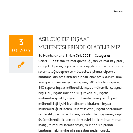
Devamı
ASIL SUÇ BİZ İNŞAAT
3
MÜHENDİSLERİNDE OLABİLİR Mİ?
03, 2025
By
Humbarahane
|
Mart 3rd, 2025
|
Categories:
Genel
|
Tags:
can ve mal güvenliği
,
can ve mal kayıpları
,
cinayet
,
deprem
,
deprem güvenliği
,
deprem ve mühendis
sorumluluğu
,
depremle mücadele
,
diploma
,
diploma
kiralama
,
diploma kiralama nedir
,
ekonomik durum
,
imo
,
imo iş istihdam ve işsizlik raporu
,
İMO istihdam raporu
,
İMO raporu
,
inşaat mühendisi
,
inşaat mühendisi çalışma
koşulları
,
inşaat mühendisi iş imkanları
,
inşaat
mühendisi işsizlik
,
inşaat mühendisi maaşları
,
İnşaat
mühendisliği işsizlik ve diploma kiralama
,
inşaat
mühendisliği istihdam
,
inşaat sektörü
,
inşaat sektöründe
sahtecilik
,
işsizlik
,
istihdam
,
istihdam krizi
,
işveren
,
kağıt
üstü mühendislik
,
kontrolör
,
mesleki etik
,
mimar
,
mimar
maaşı
,
mimar mühendis sayısı
,
mühendis diploma
kiralama riski
,
mühendis maaşları neden düşük
,