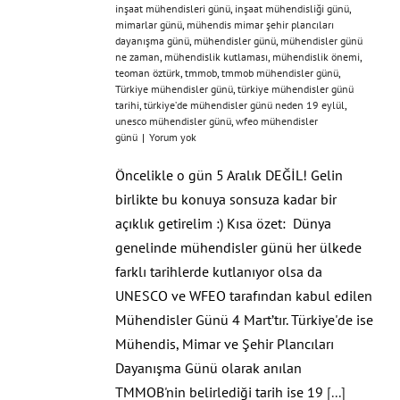
inşaat mühendisleri günü
,
inşaat mühendisliği günü
,
mimarlar günü
,
mühendis mimar şehir plancıları
dayanışma günü
,
mühendisler günü
,
mühendisler günü
ne zaman
,
mühendislik kutlaması
,
mühendislik önemi
,
teoman öztürk
,
tmmob
,
tmmob mühendisler günü
,
Türkiye mühendisler günü
,
türkiye mühendisler günü
tarihi
,
türkiye’de mühendisler günü neden 19 eylül
,
unesco mühendisler günü
,
wfeo mühendisler
günü
|
Yorum yok
Öncelikle o gün 5 Aralık DEĞİL! Gelin
birlikte bu konuya sonsuza kadar bir
açıklık getirelim :) Kısa özet: Dünya
genelinde mühendisler günü her ülkede
farklı tarihlerde kutlanıyor olsa da
UNESCO ve WFEO tarafından kabul edilen
Mühendisler Günü 4 Mart’tır. Türkiye'de ise
Mühendis, Mimar ve Şehir Plancıları
Dayanışma Günü olarak anılan
TMMOB'nin belirlediği tarih ise 19
[...]