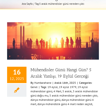
Ana Sayfa
Tag:
5 aralık mühendisler günü nereden çıktı
Mühendisler Günü Hangi Gün? 5
16
Aralık Yanlışı, 19 Eylül Gerçeği
12, 2025
By
Humbarahane
|
Aralık 16th, 2025
|
Categories:
Genel
|
Tags:
19 eylül
,
19 eylül 1979
,
19 eylül
mühendisler günü
,
4 Mart
,
5 aralık
,
5 aralık mühendisler
günü doğru mu
,
5 aralık mühendisler günü nereden çıktı
,
dünya mühendisler günü
,
dünya mühendisler günü 4
mart
,
dünya mühendislik günü 4 mart neden seçildi
,