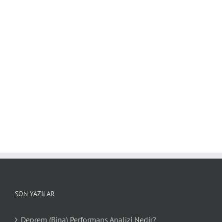
SON YAZILAR
Deprem (Bina) Performans Analizi Nedir?