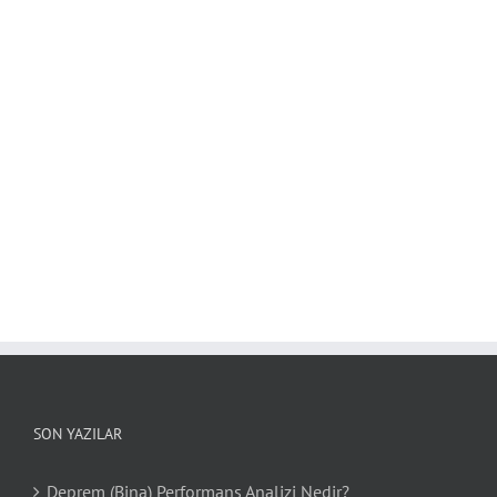
SON YAZILAR
Deprem (Bina) Performans Analizi Nedir?