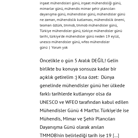
inşaat mühendisleri günü
,
inşaat mühendisliği günü
,
mimarlar günü
,
mühendis mimar şehir plancıları
dayanışma günü
,
mühendisler günü
,
mühendisler günü
ne zaman
,
mühendislik kutlaması
,
mühendislik önemi
,
teoman öztürk
,
tmmob
,
tmmob mühendisler günü
,
Türkiye mühendisler günü
,
türkiye mühendisler günü
tarihi
,
türkiye’de mühendisler günü neden 19 eylül
,
unesco mühendisler günü
,
wfeo mühendisler
günü
|
Yorum yok
Öncelikle o gün 5 Aralık DEĞİL! Gelin
birlikte bu konuya sonsuza kadar bir
açıklık getirelim :) Kısa özet: Dünya
genelinde mühendisler günü her ülkede
farklı tarihlerde kutlanıyor olsa da
UNESCO ve WFEO tarafından kabul edilen
Mühendisler Günü 4 Mart’tır. Türkiye'de ise
Mühendis, Mimar ve Şehir Plancıları
Dayanışma Günü olarak anılan
TMMOB'nin belirlediği tarih ise 19
[...]