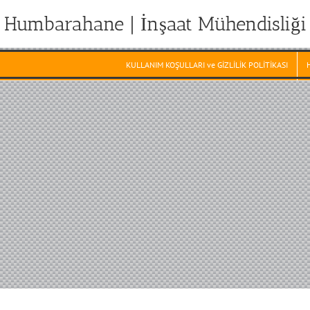
Humbarahane | İnşaat Mühendisliği
KULLANIM KOŞULLARI ve GİZLİLİK POLİTİKASI