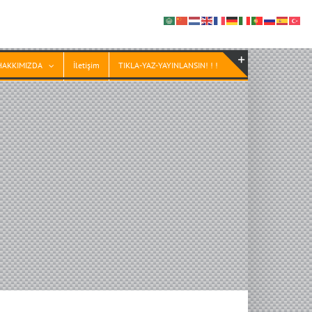
HAKKIMIZDA
İletişim
TIKLA-YAZ-YAYINLANSIN! ! !
Toggle
Sliding
Bar
Area