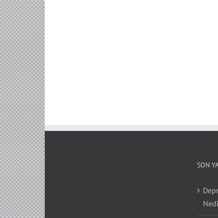
SON Y
Depr
Nedi