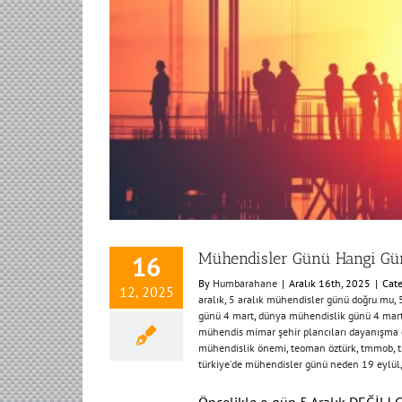
Mühendisler Günü Hangi Gün?
16
By
Humbarahane
|
Aralık 16th, 2025
|
Cate
12, 2025
aralık
,
5 aralık mühendisler günü doğru mu
,
günü 4 mart
,
dünya mühendislik günü 4 mart
mühendis mimar şehir plancıları dayanışma
mühendislik önemi
,
teoman öztürk
,
tmmob
,
türkiye’de mühendisler günü neden 19 eylül
Öncelikle o gün 5 Aralık DEĞİL! Ge