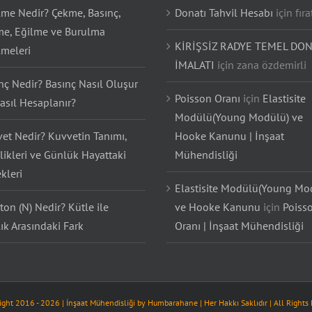
lme Nedir? Çekme, Basınç,
Donatı Tahvil Hesabı
için
fıra
e, Eğilme ve Burulma
KİRİŞSİZ RADYE TEMEL DON
lmeleri
İMALATI
için
zana özdemirli
nç Nedir? Basınç Nasıl Oluşur
Poisson Oranı
için
Elastisite
asıl Hesaplanır?
Modülü(Young Modülü) ve
et Nedir? Kuvvetin Tanımı,
Hooke Kanunu | İnşaat
likleri ve Günlük Hayattaki
Mühendisliği
kleri
Elastisite Modülü(Young Mo
on (N) Nedir? Kütle ile
ve Hooke Kanunu
için
Poiss
lık Arasındaki Fark
Oranı | İnşaat Mühendisliği