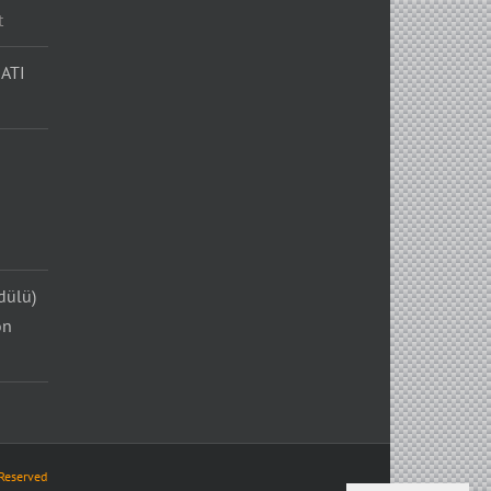
t
ATI
dülü)
on