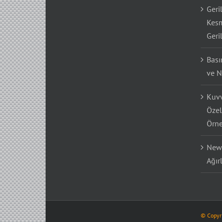
Geri
Kesm
Geri
Bası
ve N
Kuvv
Özel
Örne
Newt
Ağır