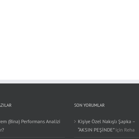
AZILAR
SON YORUMLAR
em (Bina) Performans Analizi
Kişiye Özel Nakışlı Şapka –
r?
“AKSIN PEŞİNDE”
için
Reha