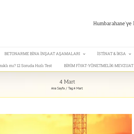
Humbarahane'ye h
BETONARME BİNA İNŞAAT AŞAMALARI
İSTİNAT & İKSA
klı mı? 12 Soruda Hızlı Test
BİRİM FİYAT-YÖNETMELİK-MEVZUA
4 Mart
Ana Sayfa
Tag:
4 Mart