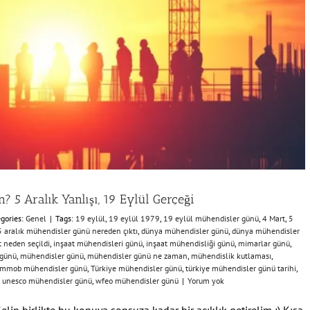
 5 Aralık Yanlışı, 19 Eylül Gerçeği
gories:
Genel
|
Tags:
19 eylül
,
19 eylül 1979
,
19 eylül mühendisler günü
,
4 Mart
,
5
5 aralık mühendisler günü nereden çıktı
,
dünya mühendisler günü
,
dünya mühendisler
 neden seçildi
,
inşaat mühendisleri günü
,
inşaat mühendisliği günü
,
mimarlar günü
,
 günü
,
mühendisler günü
,
mühendisler günü ne zaman
,
mühendislik kutlaması
,
tmmob mühendisler günü
,
Türkiye mühendisler günü
,
türkiye mühendisler günü tarihi
,
,
unesco mühendisler günü
,
wfeo mühendisler günü
|
Yorum yok
lin birlikte bu konuya sonsuza kadar bir açıklık getirelim :) Kısa