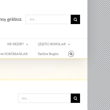
Search
oş geldiniz.
for:
NE NEDİR?
ÇEŞİTLİ KONULAR
T ve DOKÜMANLAR
Tarihte Bugün
Search
for: