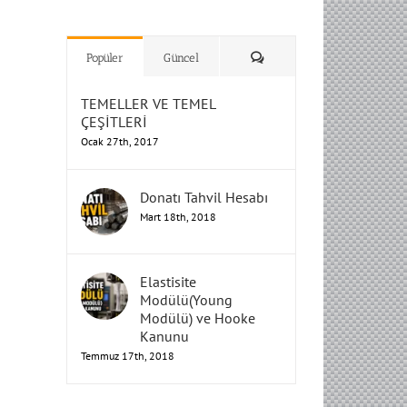
H
H
H
Humbarahane
Humbarahane
,
,
İnşaat
İnşaat
Humbarahane
Humbarahane
Mühendisliği
Mühendisliği
Mühendisliği
H
H
H
H
Mühendisliği
Mühendisliği
Yorum
Popüler
Güncel
TEMELLER VE TEMEL
ÇEŞİTLERİ
Ocak 27th, 2017
Donatı Tahvil Hesabı
Mart 18th, 2018
Elastisite
Modülü(Young
Modülü) ve Hooke
Kanunu
Temmuz 17th, 2018