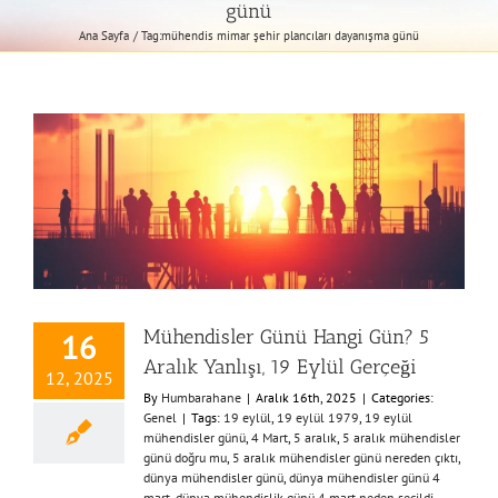
günü
Ana Sayfa
Tag:
mühendis mimar şehir plancıları dayanışma günü
Mühendisler Günü Hangi Gün? 5
16
Aralık Yanlışı, 19 Eylül Gerçeği
12, 2025
By
Humbarahane
|
Aralık 16th, 2025
|
Categories:
Genel
|
Tags:
19 eylül
,
19 eylül 1979
,
19 eylül
mühendisler günü
,
4 Mart
,
5 aralık
,
5 aralık mühendisler
günü doğru mu
,
5 aralık mühendisler günü nereden çıktı
,
dünya mühendisler günü
,
dünya mühendisler günü 4
mart
,
dünya mühendislik günü 4 mart neden seçildi
,