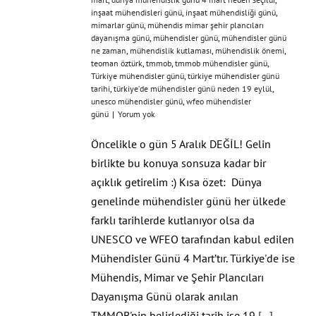
inşaat mühendisleri günü
,
inşaat mühendisliği günü
,
mimarlar günü
,
mühendis mimar şehir plancıları
dayanışma günü
,
mühendisler günü
,
mühendisler günü
ne zaman
,
mühendislik kutlaması
,
mühendislik önemi
,
teoman öztürk
,
tmmob
,
tmmob mühendisler günü
,
Türkiye mühendisler günü
,
türkiye mühendisler günü
tarihi
,
türkiye’de mühendisler günü neden 19 eylül
,
unesco mühendisler günü
,
wfeo mühendisler
günü
|
Yorum yok
Öncelikle o gün 5 Aralık DEĞİL! Gelin
birlikte bu konuya sonsuza kadar bir
açıklık getirelim :) Kısa özet: Dünya
genelinde mühendisler günü her ülkede
farklı tarihlerde kutlanıyor olsa da
UNESCO ve WFEO tarafından kabul edilen
Mühendisler Günü 4 Mart’tır. Türkiye'de ise
Mühendis, Mimar ve Şehir Plancıları
Dayanışma Günü olarak anılan
TMMOB'nin belirlediği tarih ise 19
[...]