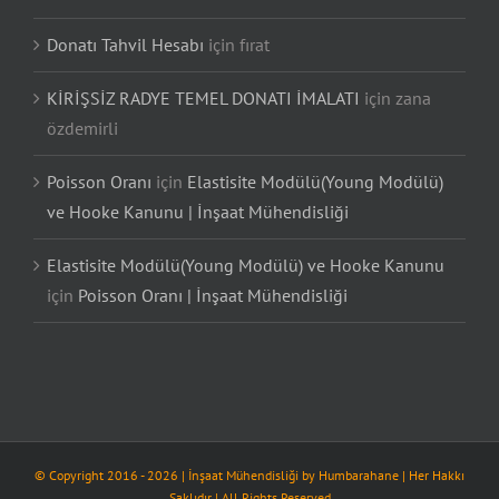
Donatı Tahvil Hesabı
için
fırat
KİRİŞSİZ RADYE TEMEL DONATI İMALATI
için
zana
özdemirli
Poisson Oranı
için
Elastisite Modülü(Young Modülü)
ve Hooke Kanunu | İnşaat Mühendisliği
Elastisite Modülü(Young Modülü) ve Hooke Kanunu
için
Poisson Oranı | İnşaat Mühendisliği
© Copyright 2016 -
2026
| İnşaat Mühendisliği by
Humbarahane
| Her Hakkı
Saklıdır | All Rights Reserved