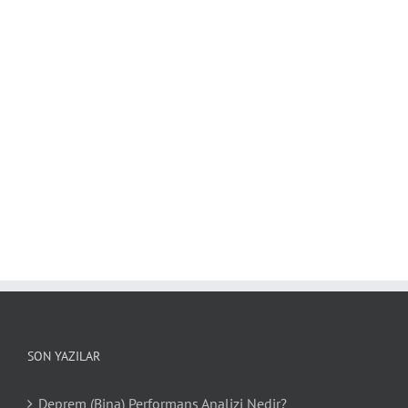
SON YAZILAR
Deprem (Bina) Performans Analizi Nedir?