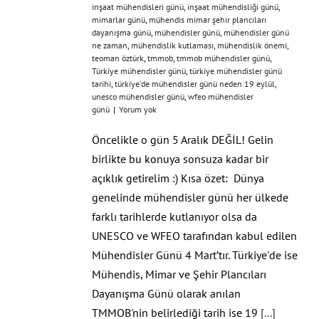
inşaat mühendisleri günü
,
inşaat mühendisliği günü
,
mimarlar günü
,
mühendis mimar şehir plancıları
dayanışma günü
,
mühendisler günü
,
mühendisler günü
ne zaman
,
mühendislik kutlaması
,
mühendislik önemi
,
teoman öztürk
,
tmmob
,
tmmob mühendisler günü
,
Türkiye mühendisler günü
,
türkiye mühendisler günü
tarihi
,
türkiye’de mühendisler günü neden 19 eylül
,
unesco mühendisler günü
,
wfeo mühendisler
günü
|
Yorum yok
Öncelikle o gün 5 Aralık DEĞİL! Gelin
birlikte bu konuya sonsuza kadar bir
açıklık getirelim :) Kısa özet: Dünya
genelinde mühendisler günü her ülkede
farklı tarihlerde kutlanıyor olsa da
UNESCO ve WFEO tarafından kabul edilen
Mühendisler Günü 4 Mart’tır. Türkiye'de ise
Mühendis, Mimar ve Şehir Plancıları
Dayanışma Günü olarak anılan
TMMOB'nin belirlediği tarih ise 19
[...]