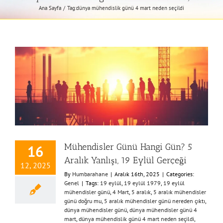
Ana Sayfa
Tag:
dünya mühendislik günü 4 mart neden seçildi
Mühendisler Günü Hangi Gün? 5
16
Aralık Yanlışı, 19 Eylül Gerçeği
12, 2025
By
Humbarahane
|
Aralık 16th, 2025
|
Categories:
Genel
|
Tags:
19 eylül
,
19 eylül 1979
,
19 eylül
mühendisler günü
,
4 Mart
,
5 aralık
,
5 aralık mühendisler
günü doğru mu
,
5 aralık mühendisler günü nereden çıktı
,
dünya mühendisler günü
,
dünya mühendisler günü 4
mart
,
dünya mühendislik günü 4 mart neden seçildi
,