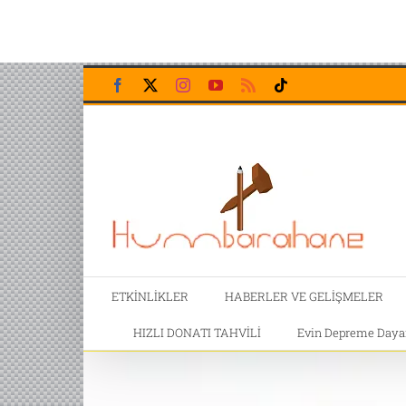
Skip
Facebook
X
Instagram
YouTube
Rss
Tiktok
to
content
ETKİNLİKLER
HABERLER VE GELİŞMELER
HIZLI DONATI TAHVİLİ
Evin Depreme Dayanı