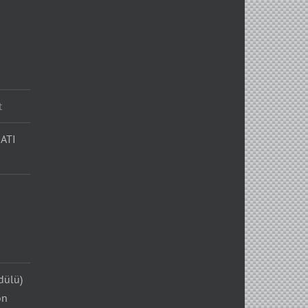
t
ATI
dülü)