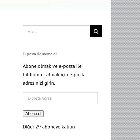
Search
for:
E-posta ile abone ol
Abone olmak ve e-posta ile
bildirimler almak için e-posta
adresinizi girin.
E-
posta
Adresi
Abone ol
Diğer 29 aboneye katılın