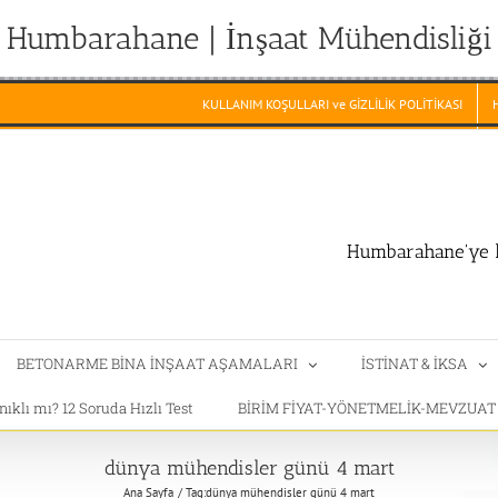
Humbarahane | İnşaat Mühendisliği
KULLANIM KOŞULLARI ve GİZLİLİK POLİTİKASI
Humbarahane'ye h
BETONARME BİNA İNŞAAT AŞAMALARI
İSTİNAT & İKSA
klı mı? 12 Soruda Hızlı Test
BİRİM FİYAT-YÖNETMELİK-MEVZUA
dünya mühendisler günü 4 mart
Ana Sayfa
Tag:
dünya mühendisler günü 4 mart