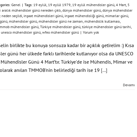
gories:
Genel
|
Tags:
19 eylül
,
19 eylül 1979
,
19 eylül mühendisler günü
,
4 Mart
,
5
5 aralık mühendisler günü nereden çıktı
,
dünya mühendisler günü
,
dünya mühendisler
 neden seçildi
,
inşaat mühendisleri günü
,
inşaat mühendisliği günü
,
mimarlar günü
,
 günü
,
mühendisler günü
,
mühendisler günü ne zaman
,
mühendislik kutlaması
,
tmmob mühendisler günü
,
Türkiye mühendisler günü
,
türkiye mühendisler günü tarihi
,
,
unesco mühendisler günü
,
wfeo mühendisler günü
|
Yorum yok
lin birlikte bu konuya sonsuza kadar bir açıklık getirelim :) Kısa
er günü her ülkede farklı tarihlerde kutlanıyor olsa da UNESCO
Mühendisler Günü 4 Mart’tır. Türkiye'de ise Mühendis, Mimar ve
olarak anılan TMMOB'nin belirlediği tarih ise 19
[...]
Devamı