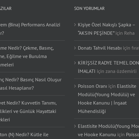
AZILAR
SON YORUMLAR
em (Bina) Performans Analizi
Kişiye Özel Nakışlı Şapka –
r?
“AKSIN PEŞİNDE”
için
Reha
lme Nedir? Çekme, Basınç,
Donatı Tahvil Hesabı
için
fıra
e, Eğilme ve Burulma
KİRİŞSİZ RADYE TEMEL DON
lmeleri
İMALATI
için
zana özdemirli
nç Nedir? Basınç Nasıl Oluşur
Poisson Oranı
için
Elastisite
asıl Hesaplanır?
Modülü(Young Modülü) ve
et Nedir? Kuvvetin Tanımı,
Hooke Kanunu | İnşaat
likleri ve Günlük Hayattaki
Mühendisliği
kleri
Elastisite Modülü(Young Mo