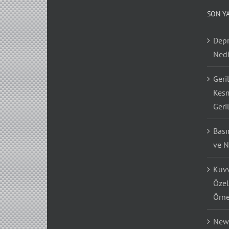
SON Y
Depr
Nedi
Geri
Kesm
Geri
Bası
ve N
Kuvv
Özel
Örne