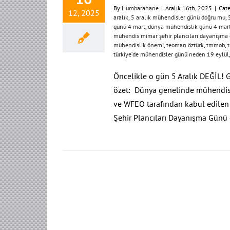
By
Humbarahane
|
Aralık 16th, 2025
|
Cate
12, 2025
aralık
,
5 aralık mühendisler günü doğru mu
,
günü 4 mart
,
dünya mühendislik günü 4 mart
mühendis mimar şehir plancıları dayanışma
mühendislik önemi
,
teoman öztürk
,
tmmob
,
türkiye’de mühendisler günü neden 19 eylül
Öncelikle o gün 5 Aralık DEĞİL! Ge
özet: Dünya genelinde mühendisl
ve WFEO tarafından kabul edilen 
Şehir Plancıları Dayanışma Günü 