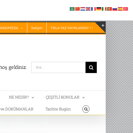
HAKKIMIZDA
İletişim
TIKLA-YAZ-YAYINLANSIN! ! !
Toggle
Sliding
Bar
Area
Search
oş geldiniz.
for:
NE NEDİR?
ÇEŞİTLİ KONULAR
T ve DOKÜMANLAR
Tarihte Bugün