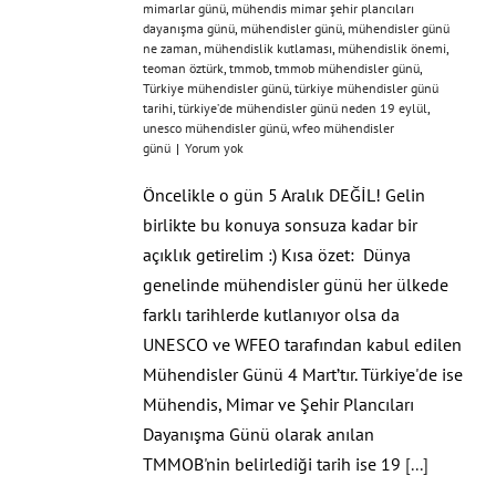
mimarlar günü
,
mühendis mimar şehir plancıları
dayanışma günü
,
mühendisler günü
,
mühendisler günü
ne zaman
,
mühendislik kutlaması
,
mühendislik önemi
,
teoman öztürk
,
tmmob
,
tmmob mühendisler günü
,
Türkiye mühendisler günü
,
türkiye mühendisler günü
tarihi
,
türkiye’de mühendisler günü neden 19 eylül
,
unesco mühendisler günü
,
wfeo mühendisler
günü
|
Yorum yok
Öncelikle o gün 5 Aralık DEĞİL! Gelin
birlikte bu konuya sonsuza kadar bir
açıklık getirelim :) Kısa özet: Dünya
genelinde mühendisler günü her ülkede
farklı tarihlerde kutlanıyor olsa da
UNESCO ve WFEO tarafından kabul edilen
Mühendisler Günü 4 Mart’tır. Türkiye'de ise
Mühendis, Mimar ve Şehir Plancıları
Dayanışma Günü olarak anılan
TMMOB'nin belirlediği tarih ise 19
[...]