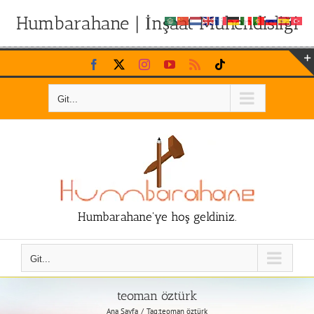
Humbarahane | İnşaat Mühendisliği
Skip
Facebook
X
Instagram
YouTube
Rss
Tiktok
to
content
Git...
Humbarahane'ye hoş geldiniz.
Git...
teoman öztürk
Ana Sayfa
Tag:
teoman öztürk