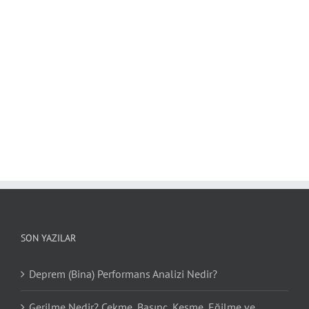
SON YAZILAR
Deprem (Bina) Performans Analizi Nedir?
Gerilme Nedir? Çekme, Basınç, Kesme, Eğilme ve