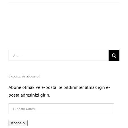
Search
for:
E-posta ile abone ol
Abone olmak ve e-posta ile bildirimler almak için e-
posta adresinizi girin.
E-
posta
Adresi
Abone ol