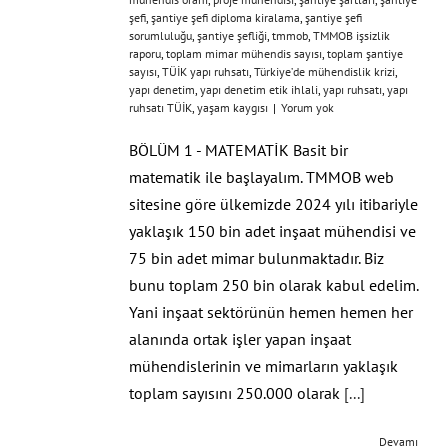
şefi
,
şantiye şefi diploma kiralama
,
şantiye şefi
sorumluluğu
,
şantiye şefliği
,
tmmob
,
TMMOB işsizlik
raporu
,
toplam mimar mühendis sayısı
,
toplam şantiye
sayısı
,
TÜİK yapı ruhsatı
,
Türkiye’de mühendislik krizi
,
yapı denetim
,
yapı denetim etik ihlali
,
yapı ruhsatı
,
yapı
ruhsatı TÜİK
,
yaşam kaygısı
|
Yorum yok
BÖLÜM 1 - MATEMATİK Basit bir
matematik ile başlayalım. TMMOB web
sitesine göre ülkemizde 2024 yılı itibariyle
yaklaşık 150 bin adet inşaat mühendisi ve
75 bin adet mimar bulunmaktadır. Biz
bunu toplam 250 bin olarak kabul edelim.
Yani inşaat sektörünün hemen hemen her
alanında ortak işler yapan inşaat
mühendislerinin ve mimarların yaklaşık
toplam sayısını 250.000 olarak
[...]
Devamı