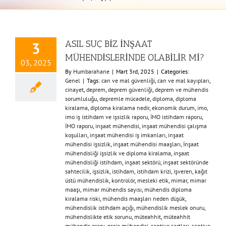
ASIL SUÇ BİZ İNŞAAT
3
MÜHENDİSLERİNDE OLABİLİR Mİ?
03, 2025
By
Humbarahane
|
Mart 3rd, 2025
|
Categories:
Genel
|
Tags:
can ve mal güvenliği
,
can ve mal kayıpları
,
cinayet
,
deprem
,
deprem güvenliği
,
deprem ve mühendis
sorumluluğu
,
depremle mücadele
,
diploma
,
diploma
kiralama
,
diploma kiralama nedir
,
ekonomik durum
,
imo
,
imo iş istihdam ve işsizlik raporu
,
İMO istihdam raporu
,
İMO raporu
,
inşaat mühendisi
,
inşaat mühendisi çalışma
koşulları
,
inşaat mühendisi iş imkanları
,
inşaat
mühendisi işsizlik
,
inşaat mühendisi maaşları
,
İnşaat
mühendisliği işsizlik ve diploma kiralama
,
inşaat
mühendisliği istihdam
,
inşaat sektörü
,
inşaat sektöründe
sahtecilik
,
işsizlik
,
istihdam
,
istihdam krizi
,
işveren
,
kağıt
üstü mühendislik
,
kontrolör
,
mesleki etik
,
mimar
,
mimar
maaşı
,
mimar mühendis sayısı
,
mühendis diploma
kiralama riski
,
mühendis maaşları neden düşük
,
mühendislik istihdam açığı
,
mühendislik meslek onuru
,
mühendislikte etik sorunu
,
müteahhit
,
müteahhit
mühendis oranı
,
proje mühendisi
,
şantiye şartları
,
şantiye