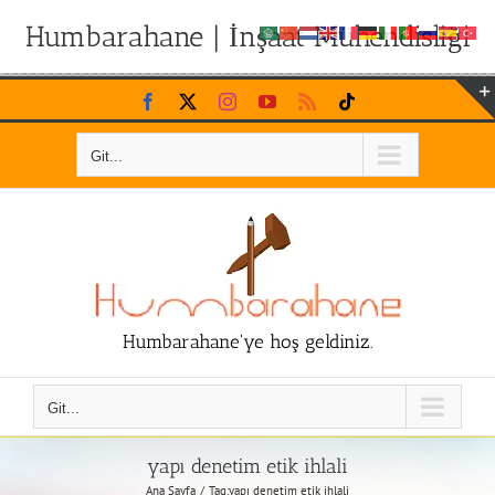
Humbarahane | İnşaat Mühendisliği
Skip
Facebook
X
Instagram
YouTube
Rss
Tiktok
to
content
Git...
Humbarahane'ye hoş geldiniz.
Git...
yapı denetim etik ihlali
Ana Sayfa
Tag:
yapı denetim etik ihlali