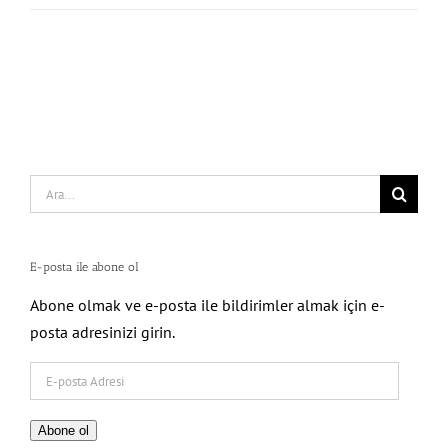
Search
for:
E-posta ile abone ol
Abone olmak ve e-posta ile bildirimler almak için e-
posta adresinizi girin.
E-
posta
Adresi
Abone ol