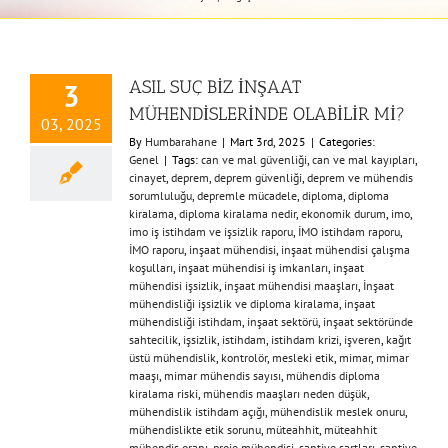
ASIL SUÇ BİZ İNŞAAT
3
MÜHENDİSLERİNDE OLABİLİR Mİ?
03, 2025
By
Humbarahane
|
Mart 3rd, 2025
|
Categories:
Genel
|
Tags:
can ve mal güvenliği
,
can ve mal kayıpları
,
cinayet
,
deprem
,
deprem güvenliği
,
deprem ve mühendis
sorumluluğu
,
depremle mücadele
,
diploma
,
diploma
kiralama
,
diploma kiralama nedir
,
ekonomik durum
,
imo
,
imo iş istihdam ve işsizlik raporu
,
İMO istihdam raporu
,
İMO raporu
,
inşaat mühendisi
,
inşaat mühendisi çalışma
koşulları
,
inşaat mühendisi iş imkanları
,
inşaat
mühendisi işsizlik
,
inşaat mühendisi maaşları
,
İnşaat
mühendisliği işsizlik ve diploma kiralama
,
inşaat
mühendisliği istihdam
,
inşaat sektörü
,
inşaat sektöründe
sahtecilik
,
işsizlik
,
istihdam
,
istihdam krizi
,
işveren
,
kağıt
üstü mühendislik
,
kontrolör
,
mesleki etik
,
mimar
,
mimar
maaşı
,
mimar mühendis sayısı
,
mühendis diploma
kiralama riski
,
mühendis maaşları neden düşük
,
mühendislik istihdam açığı
,
mühendislik meslek onuru
,
mühendislikte etik sorunu
,
müteahhit
,
müteahhit
mühendis oranı
,
proje mühendisi
,
şantiye şartları
,
şantiye