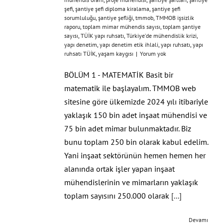
şefi
,
şantiye şefi diploma kiralama
,
şantiye şefi
sorumluluğu
,
şantiye şefliği
,
tmmob
,
TMMOB işsizlik
raporu
,
toplam mimar mühendis sayısı
,
toplam şantiye
sayısı
,
TÜİK yapı ruhsatı
,
Türkiye’de mühendislik krizi
,
yapı denetim
,
yapı denetim etik ihlali
,
yapı ruhsatı
,
yapı
ruhsatı TÜİK
,
yaşam kaygısı
|
Yorum yok
BÖLÜM 1 - MATEMATİK Basit bir
matematik ile başlayalım. TMMOB web
sitesine göre ülkemizde 2024 yılı itibariyle
yaklaşık 150 bin adet inşaat mühendisi ve
75 bin adet mimar bulunmaktadır. Biz
bunu toplam 250 bin olarak kabul edelim.
Yani inşaat sektörünün hemen hemen her
alanında ortak işler yapan inşaat
mühendislerinin ve mimarların yaklaşık
toplam sayısını 250.000 olarak
[...]
Devamı