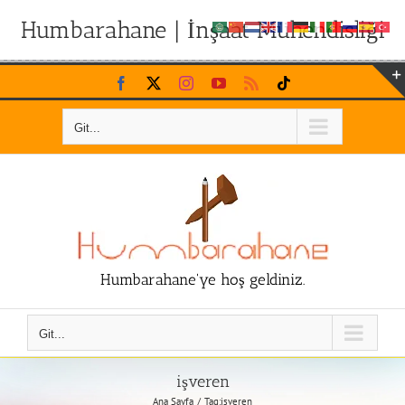
Humbarahane | İnşaat Mühendisliği
Skip
Facebook
X
Instagram
YouTube
Rss
Tiktok
to
content
Git...
Humbarahane'ye hoş geldiniz.
Git...
işveren
Ana Sayfa
Tag:
işveren