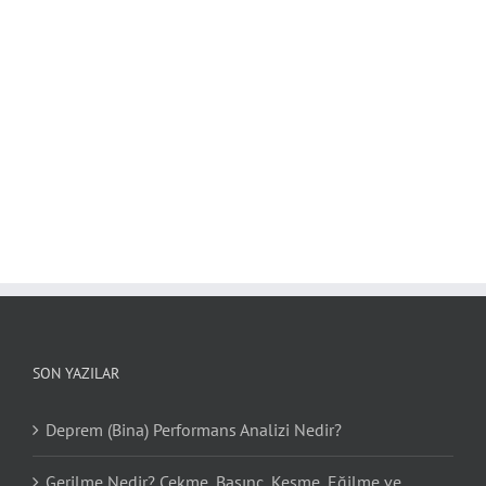
SON YAZILAR
Deprem (Bina) Performans Analizi Nedir?
Gerilme Nedir? Çekme, Basınç, Kesme, Eğilme ve