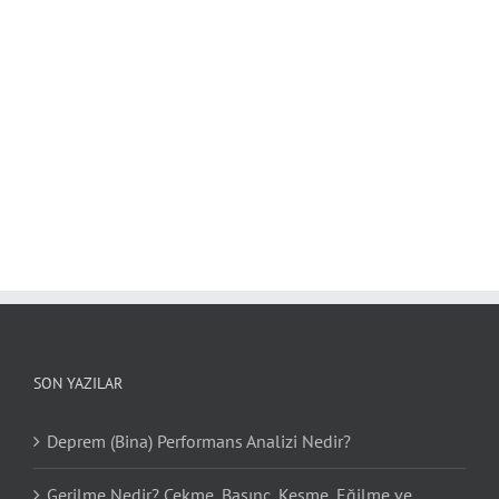
SON YAZILAR
Deprem (Bina) Performans Analizi Nedir?
Gerilme Nedir? Çekme, Basınç, Kesme, Eğilme ve