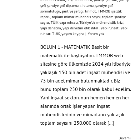
şefi
,
şantiye şefi diploma kiralama
,
şantiye şefi
sorumluluğu
,
şantiye şefliği
,
tmmob
,
TMMOB işsizlik
raporu
,
toplam mimar mühendis sayısı
,
toplam şantiye
sayısı
,
TÜİK yapı ruhsatı
,
Türkiye’de mühendislik krizi
,
yapı denetim
,
yapı denetim etik ihlali
,
yapı ruhsatı
,
yapı
ruhsatı TÜİK
,
yaşam kaygısı
|
Yorum yok
BÖLÜM 1 - MATEMATİK Basit bir
matematik ile başlayalım. TMMOB web
sitesine göre ülkemizde 2024 yılı itibariyle
yaklaşık 150 bin adet inşaat mühendisi ve
75 bin adet mimar bulunmaktadır. Biz
bunu toplam 250 bin olarak kabul edelim.
Yani inşaat sektörünün hemen hemen her
alanında ortak işler yapan inşaat
mühendislerinin ve mimarların yaklaşık
toplam sayısını 250.000 olarak
[...]
Devamı