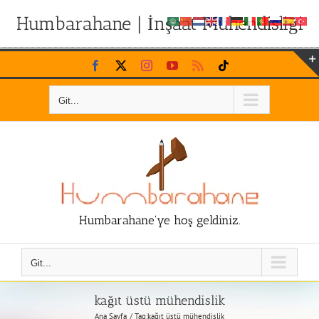
Humbarahane | İnşaat Mühendisliği
Skip
Facebook
X
Instagram
YouTube
Rss
Tiktok
to
content
Git...
Humbarahane'ye hoş geldiniz.
Git...
kağıt üstü mühendislik
Ana Sayfa
Tag:
kağıt üstü mühendislik