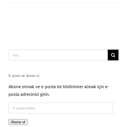
Search
for:
E-posta ile abone ol
Abone olmak ve e-posta ile bildirimler almak için e-
posta adresinizi girin.
E-
posta
Adresi
Abone ol