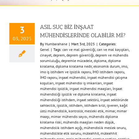
ASIL SUÇ BİZ İNŞAAT
3
MÜHENDİSLERİNDE OLABİLİR Mİ?
03, 2025
By
Humbarahane
|
Mart 3rd, 2025
|
Categories:
Genel
|
Tags:
can ve mal güvenliği
,
can ve mal kayıpları
,
cinayet
,
deprem
,
deprem güvenliği
,
deprem ve mühendis
sorumluluğu
,
depremle mücadele
,
diploma
,
diploma
kiralama
,
diploma kiralama nedir
,
ekonomik durum
,
imo
,
imo iş istihdam ve işsizlik raporu
,
İMO istihdam raporu
,
İMO raporu
,
inşaat mühendisi
,
inşaat mühendisi çalışma
koşulları
,
inşaat mühendisi iş imkanları
,
inşaat
mühendisi işsizlik
,
inşaat mühendisi maaşları
,
İnşaat
mühendisliği işsizlik ve diploma kiralama
,
inşaat
mühendisliği istihdam
,
inşaat sektörü
,
inşaat sektöründe
sahtecilik
,
işsizlik
,
istihdam
,
istihdam krizi
,
işveren
,
kağıt
üstü mühendislik
,
kontrolör
,
mesleki etik
,
mimar
,
mimar
maaşı
,
mimar mühendis sayısı
,
mühendis diploma
kiralama riski
,
mühendis maaşları neden düşük
,
mühendislik istihdam açığı
,
mühendislik meslek onuru
,
mühendislikte etik sorunu
,
müteahhit
,
müteahhit
mühendis oranı
,
proje mühendisi
,
şantiye şartları
,
şantiye