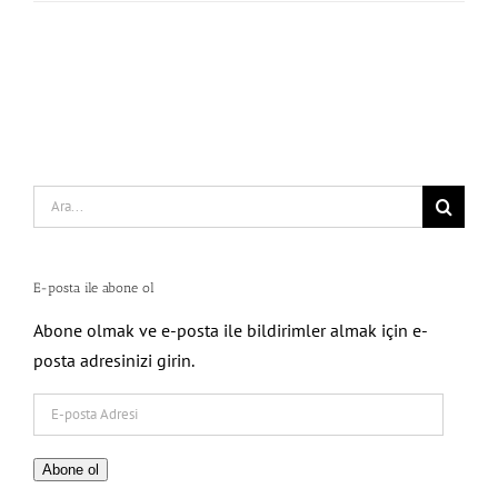
Search
for:
E-posta ile abone ol
Abone olmak ve e-posta ile bildirimler almak için e-
posta adresinizi girin.
E-
posta
Adresi
Abone ol