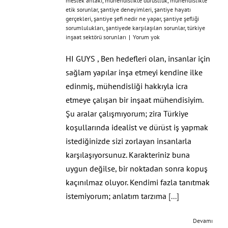
meslek ahlakı
,
mühendislikte dürüstlük
,
mühendislikte
etik sorunlar
,
şantiye deneyimleri
,
şantiye hayatı
gerçekleri
,
şantiye şefi nedir ne yapar
,
şantiye şefliği
sorumlulukları
,
şantiyede karşılaşılan sorunlar
,
türkiye
inşaat sektörü sorunları
|
Yorum yok
HI GUYS , Ben hedefleri olan, insanlar için
sağlam yapılar inşa etmeyi kendine ilke
edinmiş, mühendisliği hakkıyla icra
etmeye çalışan bir inşaat mühendisiyim.
Şu aralar çalışmıyorum; zira Türkiye
koşullarında idealist ve dürüst iş yapmak
istediğinizde sizi zorlayan insanlarla
karşılaşıyorsunuz. Karakteriniz buna
uygun değilse, bir noktadan sonra kopuş
kaçınılmaz oluyor. Kendimi fazla tanıtmak
istemiyorum; anlatım tarzıma
[...]
Devamı