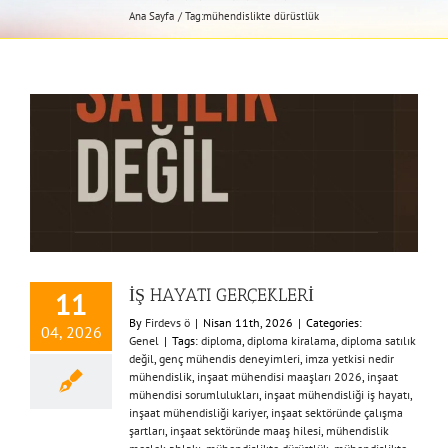
Ana Sayfa
Tag:
mühendislikte dürüstlük
İŞ HAYATI GERÇEKLERİ
11
By
Firdevs ö
|
Nisan 11th, 2026
|
Categories:
04, 2026
Genel
|
Tags:
diploma
,
diploma kiralama
,
diploma satılık
değil
,
genç mühendis deneyimleri
,
imza yetkisi nedir
mühendislik
,
inşaat mühendisi maaşları 2026
,
inşaat
mühendisi sorumlulukları
,
inşaat mühendisliği iş hayatı
,
inşaat mühendisliği kariyer
,
inşaat sektöründe çalışma
şartları
,
inşaat sektöründe maaş hilesi
,
mühendislik