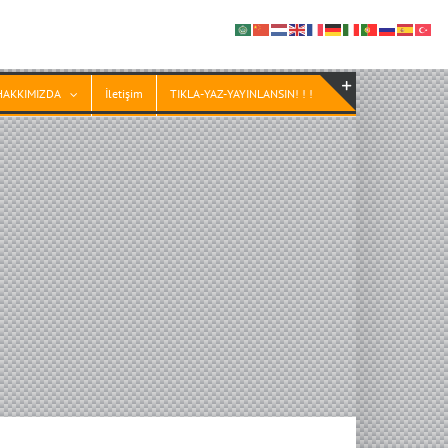
HAKKIMIZDA
İletişim
TIKLA-YAZ-YAYINLANSIN! ! !
Toggle
Sliding
Bar
Area