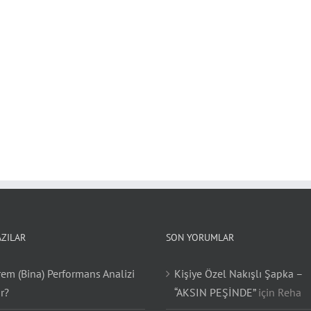
AZILAR
SON YORUMLAR
em (Bina) Performans Analizi
Kişiye Özel Nakışlı Şapka –
r?
“AKSIN PEŞİNDE”
için
Reha