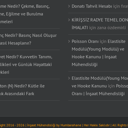
lme Nedir? Çekme, Basınç,
Donatı Tahvil Hesabı
için
fıra
e, Eğilme ve Burulma
KİRİŞSİZ RADYE TEMEL DON
lmeleri
İMALATI
için
zana özdemirli
nç Nedir? Basınç Nasıl Oluşur
Poisson Oranı
için
Elastisite
asıl Hesaplanır?
Modülü(Young Modülü) ve
et Nedir? Kuvvetin Tanımı,
Hooke Kanunu | İnşaat
likleri ve Günlük Hayattaki
Mühendisliği
kleri
Elastisite Modülü(Young Mo
on (N) Nedir? Kütle ile
ve Hooke Kanunu
için
Poiss
lık Arasındaki Fark
Oranı | İnşaat Mühendisliği