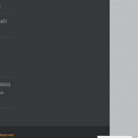
t
ATI
dülü)
on