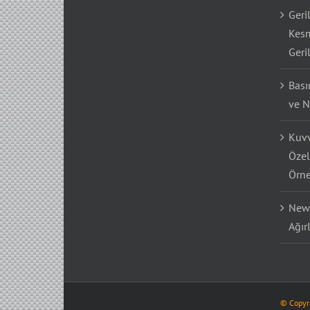
Geri
Kesm
Geri
Bası
ve N
Kuvv
Özel
Örne
Newt
Ağır