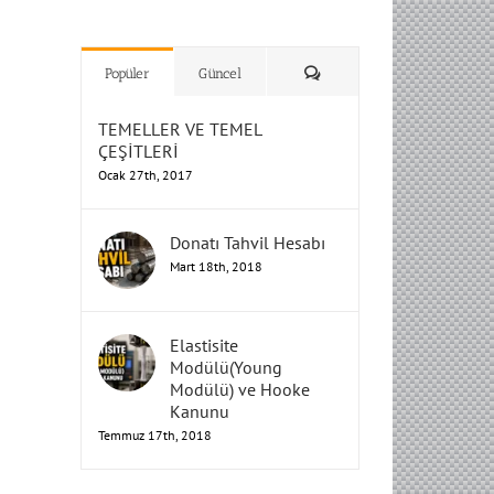
H
H
H
Humbarahane
Humbarahane
,
,
İnşaat
İnşaat
Humbarahane
Humbarahane
Mühendisliği
Mühendisliği
Mühendisliği
H
H
H
H
Mühendisliği
Mühendisliği
Yorum
Popüler
Güncel
TEMELLER VE TEMEL
ÇEŞİTLERİ
Ocak 27th, 2017
Donatı Tahvil Hesabı
Mart 18th, 2018
Elastisite
Modülü(Young
Modülü) ve Hooke
Kanunu
Temmuz 17th, 2018