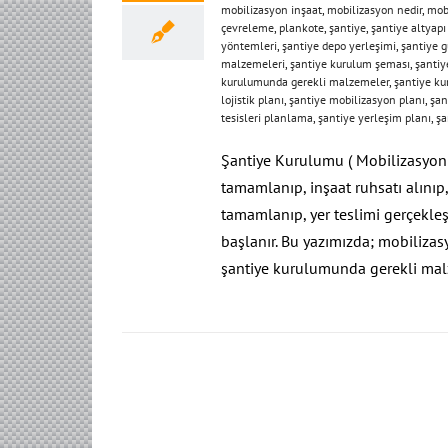
mobilizasyon inşaat
,
mobilizasyon nedir
,
mobi
çevreleme
,
plankote
,
şantiye
,
şantiye altyapı 
yöntemleri
,
şantiye depo yerleşimi
,
şantiye g
malzemeleri
,
şantiye kurulum şeması
,
şantiy
kurulumunda gerekli malzemeler
,
şantiye ku
lojistik planı
,
şantiye mobilizasyon planı
,
şan
tesisleri planlama
,
şantiye yerleşim planı
,
şa
Şantiye Kurulumu ( Mobilizasyon ) 
tamamlanıp, inşaat ruhsatı alınıp,
tamamlanıp, yer teslimi gerçekle
başlanır. Bu yazımızda; mobilizasy
şantiye kurulumunda gerekli malz