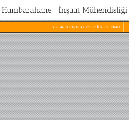
Humbarahane | İnşaat Mühendisliği
KULLANIM KOŞULLARI ve GİZLİLİK POLİTİKASI