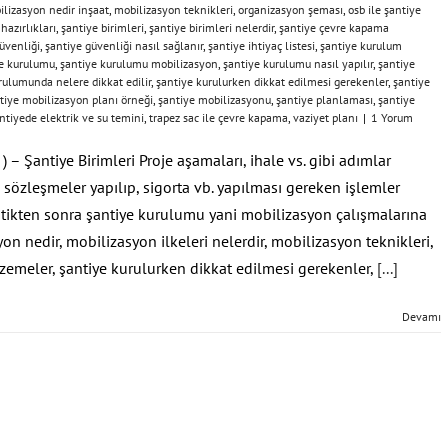
lizasyon nedir inşaat
,
mobilizasyon teknikleri
,
organizasyon şeması
,
osb ile şantiye
hazırlıkları
,
şantiye birimleri
,
şantiye birimleri nelerdir
,
şantiye çevre kapama
üvenliği
,
şantiye güvenliği nasıl sağlanır
,
şantiye ihtiyaç listesi
,
şantiye kurulum
e kurulumu
,
şantiye kurulumu mobilizasyon
,
şantiye kurulumu nasıl yapılır
,
şantiye
rulumunda nelere dikkat edilir
,
şantiye kurulurken dikkat edilmesi gerekenler
,
şantiye
tiye mobilizasyon planı örneği
,
şantiye mobilizasyonu
,
şantiye planlaması
,
şantiye
ntiyede elektrik ve su temini
,
trapez sac ile çevre kapama
,
vaziyet planı
|
1 Yorum
– Şantiye Birimleri Proje aşamaları, ihale vs. gibi adımlar
 sözleşmeler yapılıp, sigorta vb. yapılması gereken işlemler
ştikten sonra şantiye kurulumu yani mobilizasyon çalışmalarına
on nedir, mobilizasyon ilkeleri nelerdir, mobilizasyon teknikleri,
emeler, şantiye kurulurken dikkat edilmesi gerekenler,
[...]
Devamı