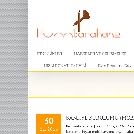
ETKİNLİKLER
HABERLER VE GELİŞMELER
HIZLI DONATI TAHVİLİ
Evin Depreme Dayanı
ŞANTİYE KURULUMU (MOBİ
30
By
Humbarahane
|
Kasım 30th, 2016
|
Cat
11, 2016
kurulumu
,
inşaat mobilizasyonu
,
inşaat sahas