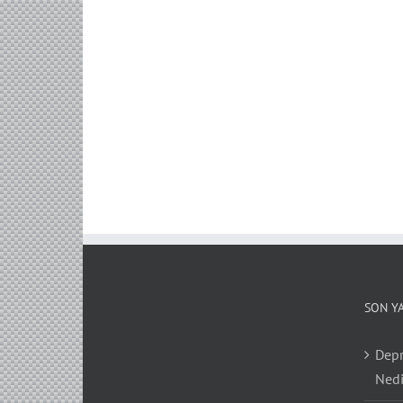
SON Y
Depr
Nedi