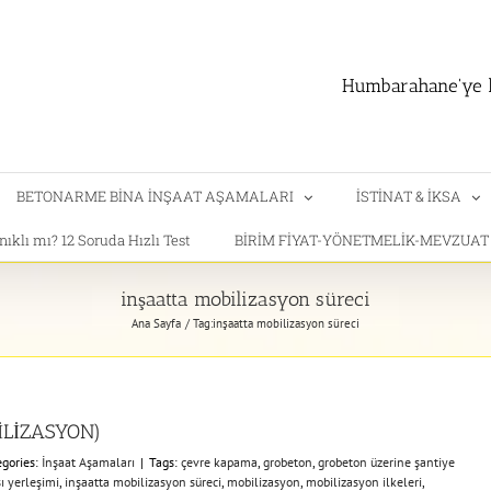
Humbarahane'ye h
BETONARME BİNA İNŞAAT AŞAMALARI
İSTİNAT & İKSA
klı mı? 12 Soruda Hızlı Test
BİRİM FİYAT-YÖNETMELİK-MEVZUA
inşaatta mobilizasyon süreci
Ana Sayfa
Tag:
inşaatta mobilizasyon süreci
LİZASYON)
egories:
İnşaat Aşamaları
|
Tags:
çevre kapama
,
grobeton
,
grobeton üzerine şantiye
ı yerleşimi
,
inşaatta mobilizasyon süreci
,
mobilizasyon
,
mobilizasyon ilkeleri
,