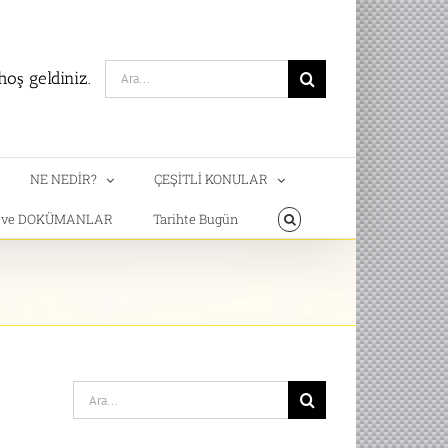
Search
oş geldiniz.
for:
NE NEDİR?
ÇEŞİTLİ KONULAR
T ve DOKÜMANLAR
Tarihte Bugün
Search
for: