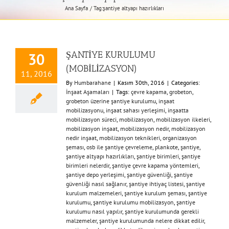
Ana Sayfa
Tag:
şantiye altyapı hazırlıkları
ŞANTİYE KURULUMU
30
(MOBİLİZASYON)
11, 2016
By
Humbarahane
|
Kasım 30th, 2016
|
Categories:
İnşaat Aşamaları
|
Tags:
çevre kapama
,
grobeton
,
grobeton üzerine şantiye kurulumu
,
inşaat
mobilizasyonu
,
inşaat sahası yerleşimi
,
inşaatta
mobilizasyon süreci
,
mobilizasyon
,
mobilizasyon ilkeleri
,
mobilizasyon inşaat
,
mobilizasyon nedir
,
mobilizasyon
nedir inşaat
,
mobilizasyon teknikleri
,
organizasyon
şeması
,
osb ile şantiye çevreleme
,
plankote
,
şantiye
,
şantiye altyapı hazırlıkları
,
şantiye birimleri
,
şantiye
birimleri nelerdir
,
şantiye çevre kapama yöntemleri
,
şantiye depo yerleşimi
,
şantiye güvenliği
,
şantiye
güvenliği nasıl sağlanır
,
şantiye ihtiyaç listesi
,
şantiye
kurulum malzemeleri
,
şantiye kurulum şeması
,
şantiye
kurulumu
,
şantiye kurulumu mobilizasyon
,
şantiye
kurulumu nasıl yapılır
,
şantiye kurulumunda gerekli
malzemeler
,
şantiye kurulumunda nelere dikkat edilir
,