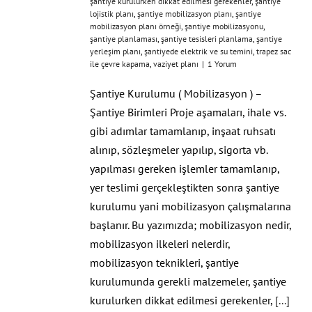
şantiye kurulurken dikkat edilmesi gerekenler
,
şantiye
lojistik planı
,
şantiye mobilizasyon planı
,
şantiye
mobilizasyon planı örneği
,
şantiye mobilizasyonu
,
şantiye planlaması
,
şantiye tesisleri planlama
,
şantiye
yerleşim planı
,
şantiyede elektrik ve su temini
,
trapez sac
ile çevre kapama
,
vaziyet planı
|
1 Yorum
Şantiye Kurulumu ( Mobilizasyon ) –
Şantiye Birimleri Proje aşamaları, ihale vs.
gibi adımlar tamamlanıp, inşaat ruhsatı
alınıp, sözleşmeler yapılıp, sigorta vb.
yapılması gereken işlemler tamamlanıp,
yer teslimi gerçekleştikten sonra şantiye
kurulumu yani mobilizasyon çalışmalarına
başlanır. Bu yazımızda; mobilizasyon nedir,
mobilizasyon ilkeleri nelerdir,
mobilizasyon teknikleri, şantiye
kurulumunda gerekli malzemeler, şantiye
kurulurken dikkat edilmesi gerekenler,
[...]