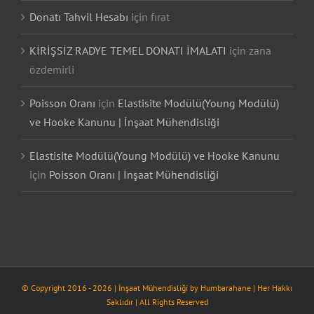
Donatı Tahvil Hesabı
için
fırat
KİRİŞSİZ RADYE TEMEL DONATI İMALATI
için
zana
özdemirli
Poisson Oranı
için
Elastisite Modülü(Young Modülü)
ve Hooke Kanunu | İnşaat Mühendisliği
Elastisite Modülü(Young Modülü) ve Hooke Kanunu
için
Poisson Oranı | İnşaat Mühendisliği
© Copyright 2016 -
2026
| İnşaat Mühendisliği by
Humbarahane
| Her Hakkı
Saklıdır | All Rights Reserved