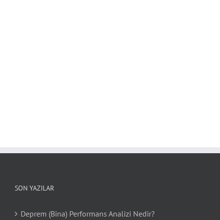
SON YAZILAR
Deprem (Bina) Performans Analizi Nedir?