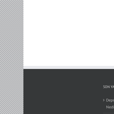
SON Y
Depr
Nedi