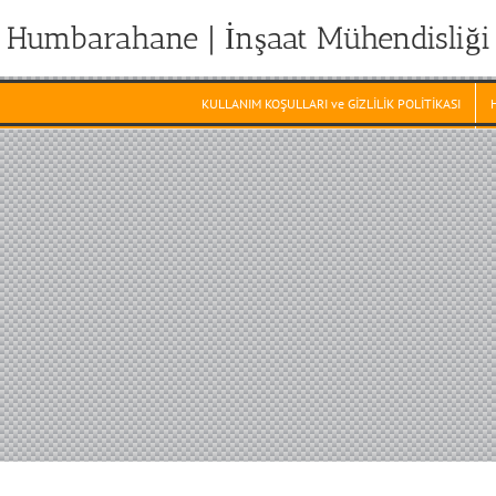
Humbarahane | İnşaat Mühendisliği
KULLANIM KOŞULLARI ve GİZLİLİK POLİTİKASI