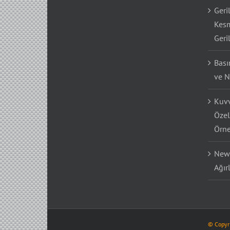
Geri
Kesm
Geri
Bası
ve N
Kuvv
Özel
Örne
Newt
Ağır
© Copyr