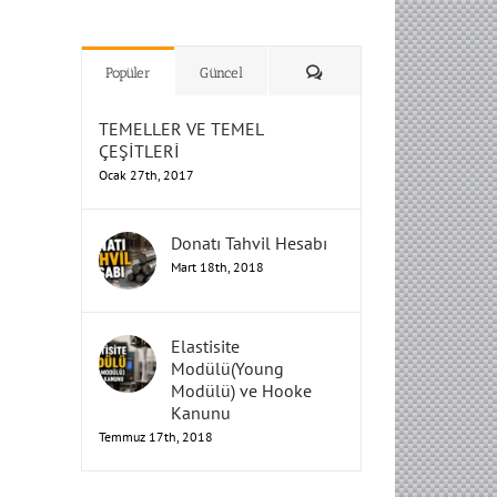
H
H
H
Humbarahane
Humbarahane
,
,
İnşaat
İnşaat
Humbarahane
Humbarahane
Mühendisliği
Mühendisliği
Mühendisliği
H
H
H
H
Mühendisliği
Mühendisliği
Yorum
Popüler
Güncel
TEMELLER VE TEMEL
ÇEŞİTLERİ
Ocak 27th, 2017
Donatı Tahvil Hesabı
Mart 18th, 2018
Elastisite
Modülü(Young
Modülü) ve Hooke
Kanunu
Temmuz 17th, 2018