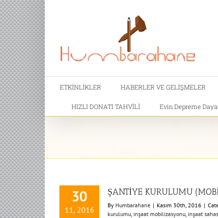
ETKİNLİKLER
HABERLER VE GELİŞMELER
HIZLI DONATI TAHVİLİ
Evin Depreme Dayanı
ŞANTİYE KURULUMU (MOBİ
30
By
Humbarahane
|
Kasım 30th, 2016
|
Cat
11, 2016
kurulumu
,
inşaat mobilizasyonu
,
inşaat sahas