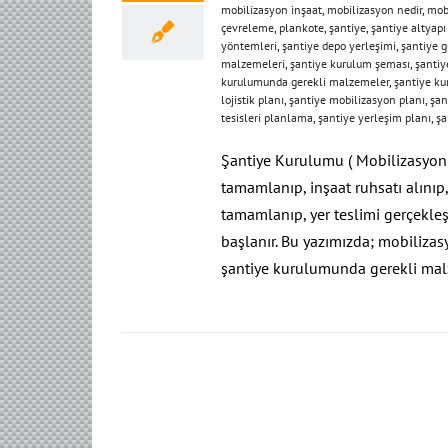
mobilizasyon inşaat
,
mobilizasyon nedir
,
mobi
çevreleme
,
plankote
,
şantiye
,
şantiye altyapı 
yöntemleri
,
şantiye depo yerleşimi
,
şantiye g
malzemeleri
,
şantiye kurulum şeması
,
şantiy
kurulumunda gerekli malzemeler
,
şantiye ku
lojistik planı
,
şantiye mobilizasyon planı
,
şan
tesisleri planlama
,
şantiye yerleşim planı
,
şa
Şantiye Kurulumu ( Mobilizasyon ) 
tamamlanıp, inşaat ruhsatı alınıp,
tamamlanıp, yer teslimi gerçekle
başlanır. Bu yazımızda; mobilizasy
şantiye kurulumunda gerekli malz