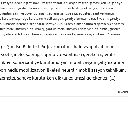
lizasyon nedir inşaat
,
mobilizasyon teknikleri
,
organizasyon şeması
,
osb ile şantiye
hazırlıkları
,
şantiye birimleri
,
şantiye birimleri nelerdir
,
şantiye çevre kapama
üvenliği
,
şantiye güvenliği nasıl sağlanır
,
şantiye ihtiyaç listesi
,
şantiye kurulum
e kurulumu
,
şantiye kurulumu mobilizasyon
,
şantiye kurulumu nasıl yapılır
,
şantiye
rulumunda nelere dikkat edilir
,
şantiye kurulurken dikkat edilmesi gerekenler
,
şantiye
tiye mobilizasyon planı örneği
,
şantiye mobilizasyonu
,
şantiye planlaması
,
şantiye
ntiyede elektrik ve su temini
,
trapez sac ile çevre kapama
,
vaziyet planı
|
1 Yorum
– Şantiye Birimleri Proje aşamaları, ihale vs. gibi adımlar
 sözleşmeler yapılıp, sigorta vb. yapılması gereken işlemler
ştikten sonra şantiye kurulumu yani mobilizasyon çalışmalarına
on nedir, mobilizasyon ilkeleri nelerdir, mobilizasyon teknikleri,
emeler, şantiye kurulurken dikkat edilmesi gerekenler,
[...]
Devamı