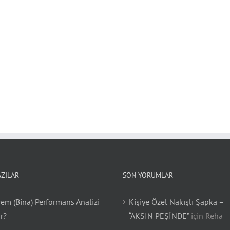
AZILAR
SON YORUMLAR
em (Bina) Performans Analizi
Kişiye Özel Nakışlı Şapka –
r?
“AKSIN PEŞİNDE”
için
Reha