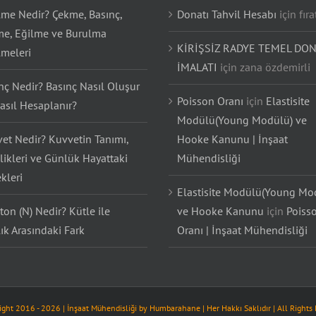
lme Nedir? Çekme, Basınç,
Donatı Tahvil Hesabı
için
fıra
e, Eğilme ve Burulma
KİRİŞSİZ RADYE TEMEL DON
lmeleri
İMALATI
için
zana özdemirli
nç Nedir? Basınç Nasıl Oluşur
Poisson Oranı
için
Elastisite
asıl Hesaplanır?
Modülü(Young Modülü) ve
et Nedir? Kuvvetin Tanımı,
Hooke Kanunu | İnşaat
likleri ve Günlük Hayattaki
Mühendisliği
kleri
Elastisite Modülü(Young Mo
on (N) Nedir? Kütle ile
ve Hooke Kanunu
için
Poiss
lık Arasındaki Fark
Oranı | İnşaat Mühendisliği
ight 2016 -
2026
| İnşaat Mühendisliği by
Humbarahane
| Her Hakkı Saklıdır | All Rights