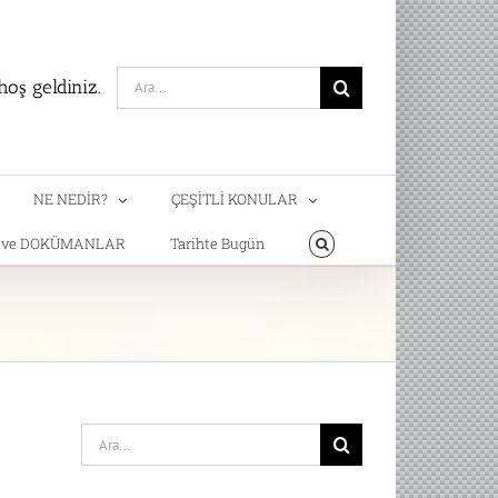
Search
oş geldiniz.
for:
NE NEDİR?
ÇEŞİTLİ KONULAR
T ve DOKÜMANLAR
Tarihte Bugün
Search
for: