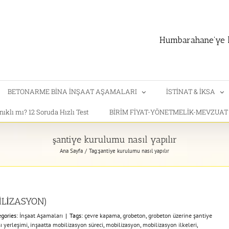
Humbarahane'ye h
BETONARME BİNA İNŞAAT AŞAMALARI
İSTİNAT & İKSA
klı mı? 12 Soruda Hızlı Test
BİRİM FİYAT-YÖNETMELİK-MEVZUA
şantiye kurulumu nasıl yapılır
Ana Sayfa
Tag:
şantiye kurulumu nasıl yapılır
LİZASYON)
egories:
İnşaat Aşamaları
|
Tags:
çevre kapama
,
grobeton
,
grobeton üzerine şantiye
ı yerleşimi
,
inşaatta mobilizasyon süreci
,
mobilizasyon
,
mobilizasyon ilkeleri
,