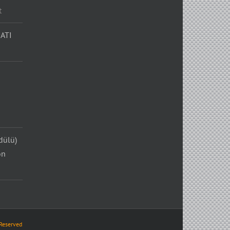
t
ATI
dülü)
on
 Reserved