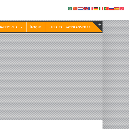
HAKKIMIZDA
İletişim
TIKLA-YAZ-YAYINLANSIN! ! !
Toggle
Sliding
Bar
Area