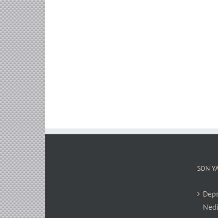
SON Y
Depr
Nedi