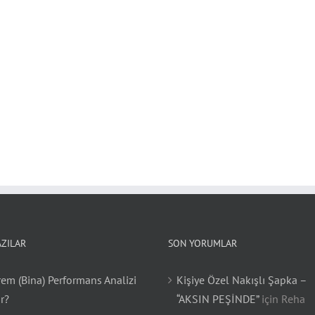
AZILAR
SON YORUMLAR
em (Bina) Performans Analizi
Kişiye Özel Nakışlı Şapka –
r?
“AKSIN PEŞİNDE”
için
Reha