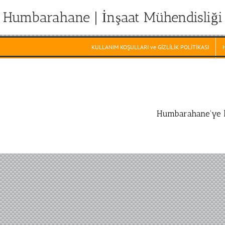
Humbarahane | İnşaat Mühendisliği
KULLANIM KOŞULLARI ve GİZLİLİK POLİTİKASI
Humbarahane'ye h