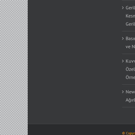
Geri
Kesm
Geri
Bası
ve N
Kuvv
Özel
Örne
Newt
Ağır