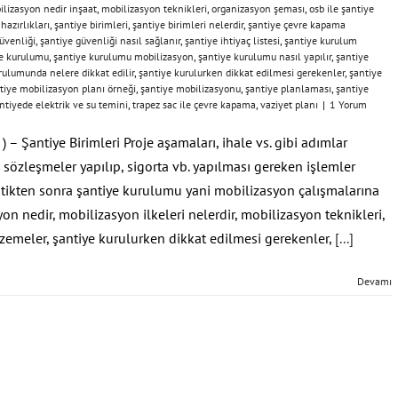
lizasyon nedir inşaat
,
mobilizasyon teknikleri
,
organizasyon şeması
,
osb ile şantiye
hazırlıkları
,
şantiye birimleri
,
şantiye birimleri nelerdir
,
şantiye çevre kapama
üvenliği
,
şantiye güvenliği nasıl sağlanır
,
şantiye ihtiyaç listesi
,
şantiye kurulum
e kurulumu
,
şantiye kurulumu mobilizasyon
,
şantiye kurulumu nasıl yapılır
,
şantiye
rulumunda nelere dikkat edilir
,
şantiye kurulurken dikkat edilmesi gerekenler
,
şantiye
tiye mobilizasyon planı örneği
,
şantiye mobilizasyonu
,
şantiye planlaması
,
şantiye
ntiyede elektrik ve su temini
,
trapez sac ile çevre kapama
,
vaziyet planı
|
1 Yorum
– Şantiye Birimleri Proje aşamaları, ihale vs. gibi adımlar
 sözleşmeler yapılıp, sigorta vb. yapılması gereken işlemler
ştikten sonra şantiye kurulumu yani mobilizasyon çalışmalarına
on nedir, mobilizasyon ilkeleri nelerdir, mobilizasyon teknikleri,
emeler, şantiye kurulurken dikkat edilmesi gerekenler,
[...]
Devamı