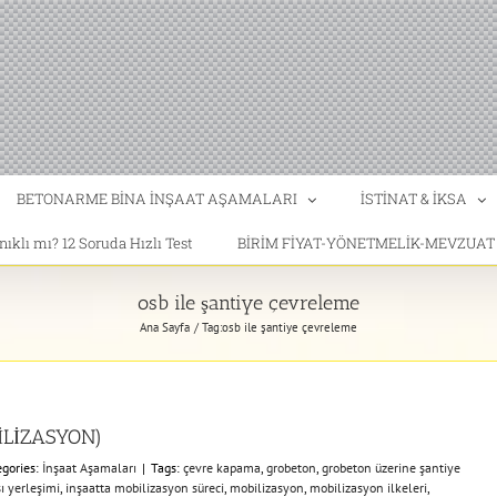
BETONARME BİNA İNŞAAT AŞAMALARI
İSTİNAT & İKSA
klı mı? 12 Soruda Hızlı Test
BİRİM FİYAT-YÖNETMELİK-MEVZUA
osb ile şantiye çevreleme
Ana Sayfa
Tag:
osb ile şantiye çevreleme
LİZASYON)
egories:
İnşaat Aşamaları
|
Tags:
çevre kapama
,
grobeton
,
grobeton üzerine şantiye
ı yerleşimi
,
inşaatta mobilizasyon süreci
,
mobilizasyon
,
mobilizasyon ilkeleri
,