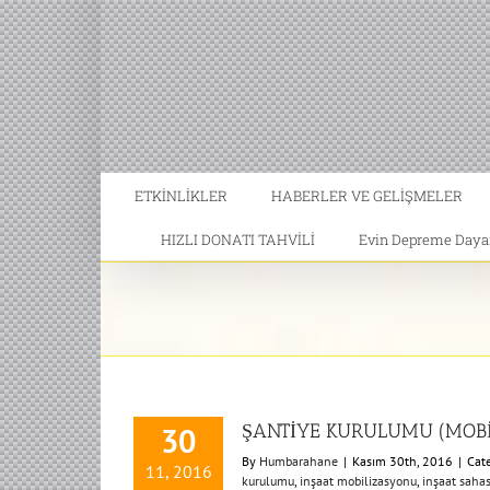
ETKİNLİKLER
HABERLER VE GELİŞMELER
HIZLI DONATI TAHVİLİ
Evin Depreme Dayanı
ŞANTİYE KURULUMU (MOBİ
30
By
Humbarahane
|
Kasım 30th, 2016
|
Cat
11, 2016
kurulumu
,
inşaat mobilizasyonu
,
inşaat sahas