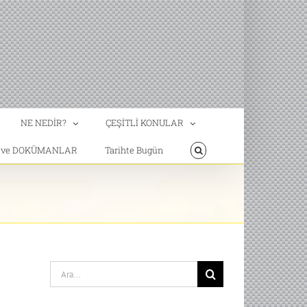
NE NEDİR?
ÇEŞİTLİ KONULAR
T ve DOKÜMANLAR
Tarihte Bugün
Search
for: