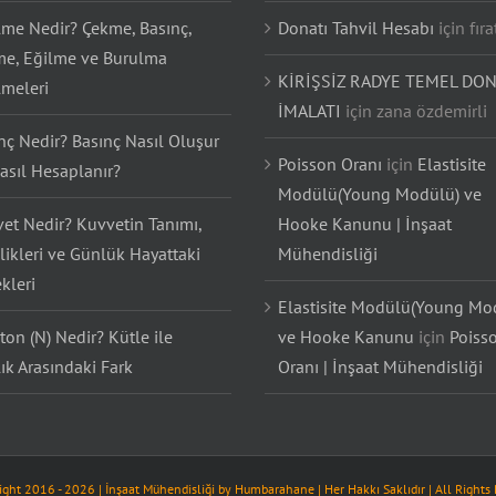
lme Nedir? Çekme, Basınç,
Donatı Tahvil Hesabı
için
fıra
e, Eğilme ve Burulma
KİRİŞSİZ RADYE TEMEL DON
lmeleri
İMALATI
için
zana özdemirli
nç Nedir? Basınç Nasıl Oluşur
Poisson Oranı
için
Elastisite
asıl Hesaplanır?
Modülü(Young Modülü) ve
et Nedir? Kuvvetin Tanımı,
Hooke Kanunu | İnşaat
likleri ve Günlük Hayattaki
Mühendisliği
kleri
Elastisite Modülü(Young Mo
on (N) Nedir? Kütle ile
ve Hooke Kanunu
için
Poiss
lık Arasındaki Fark
Oranı | İnşaat Mühendisliği