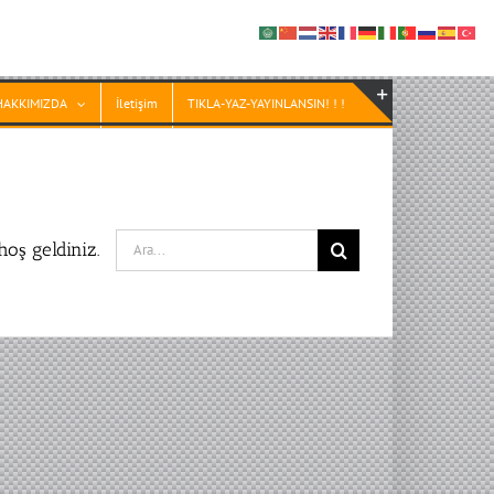
HAKKIMIZDA
İletişim
TIKLA-YAZ-YAYINLANSIN! ! !
Toggle
Sliding
Bar
Area
Search
oş geldiniz.
for: