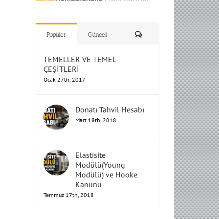
H
H
H
Humbarahane
Humbarahane
,
,
İnşaat
İnşaat
Humbarahane
Humbarahane
Mühendisliği
Mühendisliği
Mühendisliği
H
H
H
H
Mühendisliği
Mühendisliği
Yorum
Popüler
Güncel
TEMELLER VE TEMEL
ÇEŞİTLERİ
Ocak 27th, 2017
Donatı Tahvil Hesabı
Mart 18th, 2018
Elastisite
Modülü(Young
Modülü) ve Hooke
Kanunu
Temmuz 17th, 2018