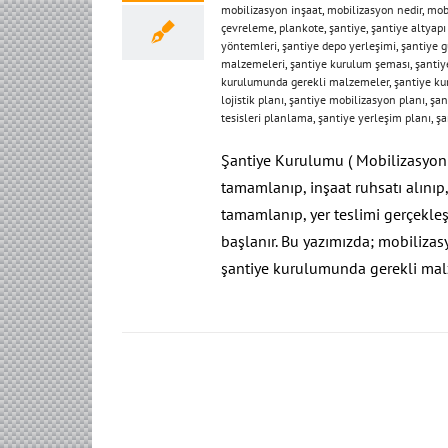
mobilizasyon inşaat
,
mobilizasyon nedir
,
mobi
çevreleme
,
plankote
,
şantiye
,
şantiye altyapı 
yöntemleri
,
şantiye depo yerleşimi
,
şantiye g
malzemeleri
,
şantiye kurulum şeması
,
şantiy
kurulumunda gerekli malzemeler
,
şantiye ku
lojistik planı
,
şantiye mobilizasyon planı
,
şan
tesisleri planlama
,
şantiye yerleşim planı
,
şa
Şantiye Kurulumu ( Mobilizasyon ) 
tamamlanıp, inşaat ruhsatı alınıp,
tamamlanıp, yer teslimi gerçekle
başlanır. Bu yazımızda; mobilizasy
şantiye kurulumunda gerekli malz