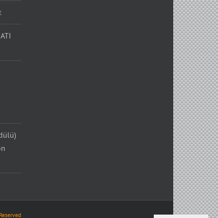
t
ATI
dülü)
on